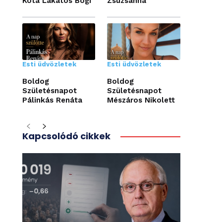
Kóta Lakatos Bogi
Zsuzsanna
Esti üdvözletek
Esti üdvözletek
Boldog
Boldog
Születésnapot
Születésnapot
Pálinkás Renáta
Mészáros Nikolett
Kapcsolódó cikkek