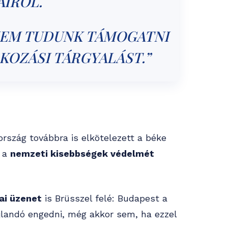
AIRÓL.
 NEM TUDUNK TÁMOGATNI
KOZÁSI TÁRGYALÁST.”
rszág továbbra is elkötelezett a béke
s a
nemzeti kisebbségek védelmét
kai üzenet
is Brüsszel felé: Budapest a
landó engedni, még akkor sem, ha ezzel