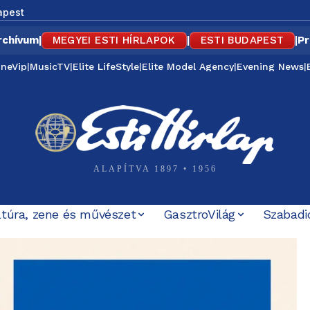
apest
rchívum
|
MEGYEI ESTI HÍRLAPOK
|
ESTI BUDAPEST
|
Pr
ineVip
|
MusicTV
|
Elite LifeStyle
|
Elite Model Agency
|
Evening News
|
ALAPÍTVA 1897 • 1956
ltúra, zene és művészet
GasztroVilág
Szabadi