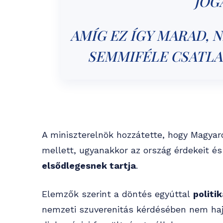
JOG
AMÍG EZ ÍGY MARAD,
SEMMIFÉLE CSATLA
A miniszterelnök hozzátette, hogy Magyaro
mellett, ugyanakkor az ország érdekeit é
elsődlegesnek tartja
.
Elemzők szerint a döntés egyúttal
politi
nemzeti szuverenitás kérdésében nem haj