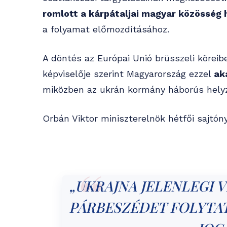
romlott a kárpátaljai magyar közösség 
a folyamat előmozdításához.
A döntés az Európai Unió brüsszeli köreib
képviselője szerint Magyarország ezzel
ak
miközben az ukrán kormány háborús helyz
Orbán Viktor miniszterelnök hétfői sajtóny
„UKRAJNA JELENLEGI 
PÁRBESZÉDET FOLYTA