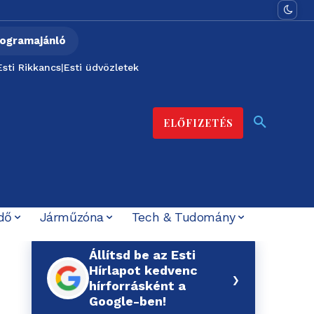
ogramajánló
Esti Rikkancs
|
Esti üdvözletek
ELŐFIZETÉS
dő
Járműzóna
Tech & Tudomány
Állítsd be az Esti
Hírlapot kedvenc
›
hírforrásként a
Google-ben!