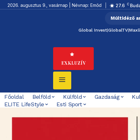
C
2026. augusztus 9., vasárnap | Névnap: Emőd
27.6
Bud
Múltidéző a
Global Invest
|
GlobalTV
|
Maxl
EXKLUZÍV
Főoldal
Belföld
Külföld
Gazdaság
Ku
ELITE LifeStyle
Esti Sport