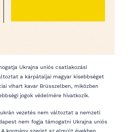
ogatja Ukrajna uniós csatlakozási
áltoztat a kárpátaljai magyar kisebbséget
ciai vihart kavar Brüsszelben, miközben
ebbségi jogok védelmére hivatkozik.
 ukrán vezetés nem változtat a nemzeti
udapest nem fogja támogatni Ukrajna uniós
 A kormány szerint az elmúlt években