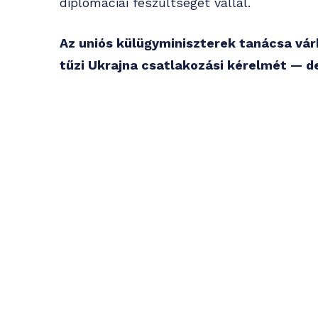
diplomáciai feszültséget vállal.
Az uniós külügyminiszterek tanácsa vár
tűzi Ukrajna csatlakozási kérelmét — de