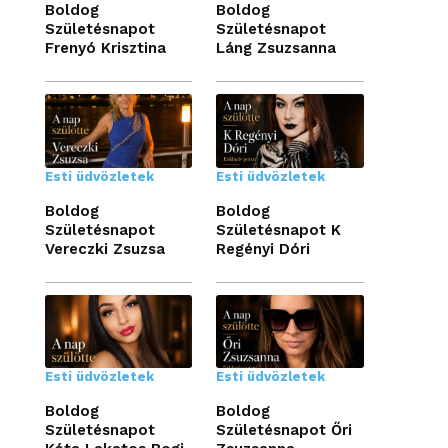
Boldog
Boldog
Születésnapot
Születésnapot
Frenyó Krisztina
Láng Zsuzsanna
Esti üdvözletek
Esti üdvözletek
Boldog
Boldog
Születésnapot
Születésnapot K
Vereczki Zsuzsa
Regényi Dóri
Esti üdvözletek
Esti üdvözletek
Boldog
Boldog
Születésnapot
Születésnapot Őri