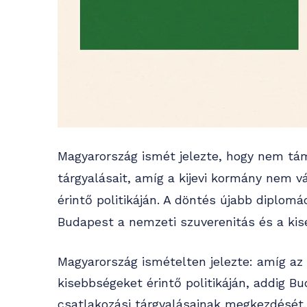
Magyarország ismét jelezte, hogy nem tám
tárgyalásait, amíg a kijevi kormány nem v
érintő politikáján. A döntés újabb diplomá
Budapest a nemzeti szuverenitás és a kis
Magyarország ismételten jelezte: amíg az
kisebbségeket érintő politikáján, addig B
csatlakozási tárgyalásainak megkezdését.