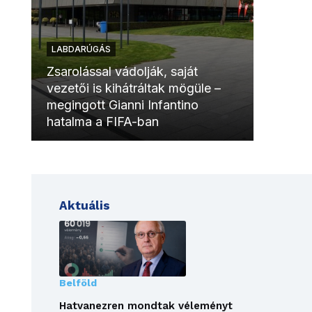
LABDARÚGÁS
LABDAR
Zsarolással vádolják, saját
vezetői is kihátráltak mögüle –
Molinóv
megingott Gianni Infantino
szurkol
hatalma a FIFA-ban
meccsk
Aktuális
Belföld
Hatvanezren mondtak véleményt