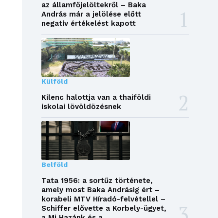
az államfőjelöltekről – Baka
András már a jelölése előtt
negatív értékelést kapott
Külföld
Kilenc halottja van a thaiföldi
iskolai lövöldözésnek
Belföld
Tata 1956: a sortűz története,
amely most Baka Andrásig ért –
korabeli MTV Híradó-felvétellel –
Schiffer elővette a Korbely-ügyet,
a Mi Hazánk és a...