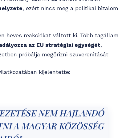
helyzete
, ezért nincs meg a politikai bizalom
en heves reakciókat váltott ki. Több tagállam
adályozza az EU stratégiai egységét
,
etben próbálja megőrizni szuverenitását.
ilatkozatában kijelentette:
VEZETÉSE NEM HAJLANDÓ
TNI A MAGYAR KÖZÖSSÉG