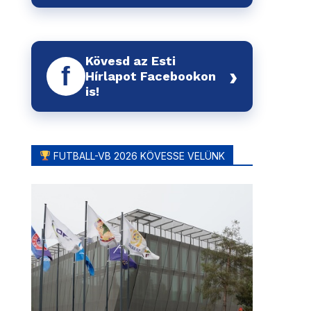
Kövesd az Esti
f
›
Hírlapot Facebookon
is!
FUTBALL-VB 2026 KÖVESSE VELÜNK