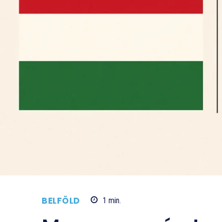
BELFÖLD
1
min.