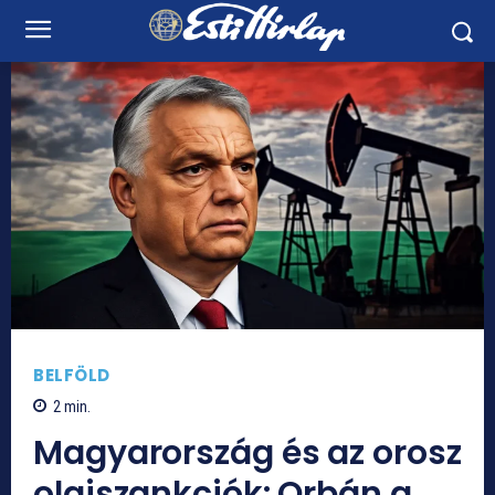
BELFÖLD
2
min.
Magyarország és az orosz
olajszankciók: Orbán a