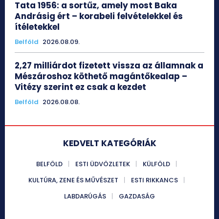
Tata 1956: a sortűz, amely most Baka
Andrásig ért – korabeli felvételekkel és
ítéletekkel
Belföld
2026.08.09.
2,27 milliárdot fizetett vissza az államnak a
Mészároshoz köthető magántőkealap –
Vitézy szerint ez csak a kezdet
Belföld
2026.08.08.
KEDVELT KATEGÓRIÁK
BELFÖLD
ESTI ÜDVÖZLETEK
KÜLFÖLD
KULTÚRA, ZENE ÉS MŰVÉSZET
ESTI RIKKANCS
LABDARÚGÁS
GAZDASÁG