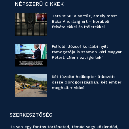
NÉPSZERŰ CIKKEK
Tata 1956: a sortűz, amely most
Baka Andrásig ért – korabeli
felvételekkel és ítéletekkel
Felföldi József korábbi nyílt
támogatója is számon kéri Magyar
Pétert: „Nem ezt ígérték”
Két tűzoltó helikopter ütközött
össze Görögországban, két ember
meghalt + videó
SZERKESZTŐSÉG
Ha van egy fontos történeted, témád vagy közlendőd,