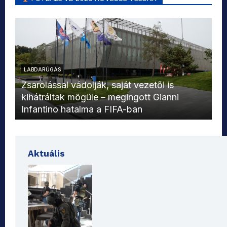
LABDARÚGÁS
L
Zsarolással vádolják, saját vezetői is
kihátráltak mögüle – megingott Gianni
Mo
Infantino hatalma a FIFA-ban
el
Aktuális