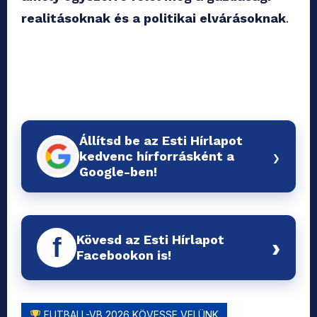
realitásoknak és a politikai elvárásoknak
.
Állítsd be az Esti Hírlapot
›
kedvenc hírforrásként a
Google-ben!
Kövesd az Esti Hírlapot
f
›
Facebookon is!
FUTBALL-VB 2026 KÖVESSE VELÜNK