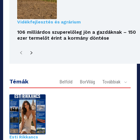
Vidékfejlesztés és agrárium
106 milliárdos szuperelőleg jön a gazdáknak – 150
ezer termelőt érint a kormány döntése
Témák
Belföld
BorVilág
Továbbiak
Esti Rikkancs