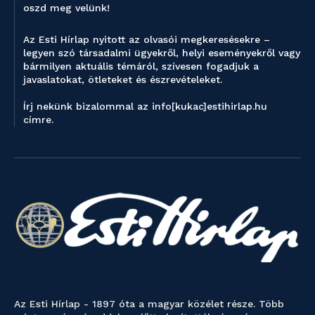
oszd meg velünk!
Az Esti Hírlap nyitott az olvasói megkeresésekre –
legyen szó társadalmi ügyekről, helyi eseményekről vagy
bármilyen aktuális témáról, szívesen fogadjuk a
javaslatokat, ötleteket és észrevételeket.
Írj nekünk bizalommal az info[kukac]estihirlap.hu
címre.
Az Esti Hírlap - 1897 óta a magyar közélet része. Több