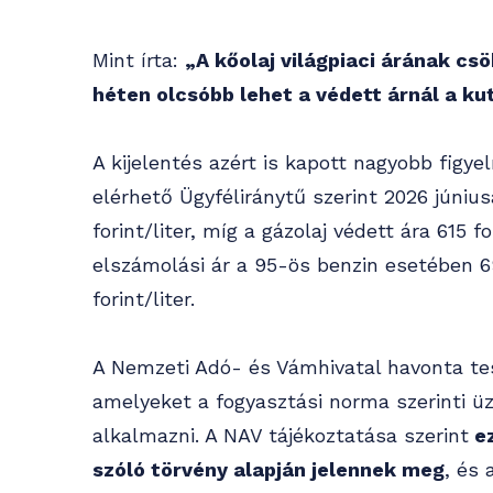
Mint írta:
„A kőolaj világpiaci árának cs
héten olcsóbb lehet a védett árnál a kut
A kijelentés azért is kapott nagyobb figye
elérhető Ügyféliránytű szerint 2026 júniu
forint/liter, míg a gázolaj védett ára 615 
elszámolási ár a 95-ös benzin esetében 698
forint/liter.
A Nemzeti Adó- és Vámhivatal havonta te
amelyeket a fogyasztási norma szerinti 
alkalmazni. A NAV tájékoztatása szerint
ez
szóló törvény alapján jelennek meg
, és 