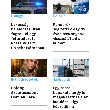
Bűnügy
Belföld
Lakossági
Rendőrök
bejelentés után
segítettek egy 92
fogtak el egy
éves asszonynak
feltételezett
visszaállítani a
kristálydílert
klímát
Erzsébetvárosban
Esti üdvözletek
Szabadidő
Boldog
Egy rosszul
Születésnapot
bepakolt tárgy is
Domján Kata
megakaszthatja az
indulást – így
készüljön a