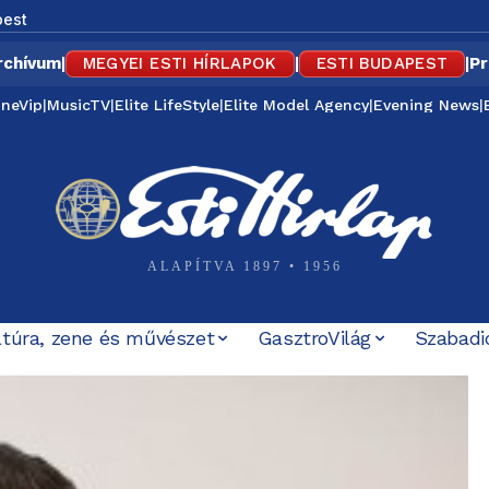
est
rchívum
|
MEGYEI ESTI HÍRLAPOK
|
ESTI BUDAPEST
|
Pr
ineVip
|
MusicTV
|
Elite LifeStyle
|
Elite Model Agency
|
Evening News
|
ALAPÍTVA 1897 • 1956
ltúra, zene és művészet
GasztroVilág
Szabadi