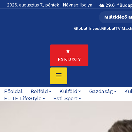
C
2026. augusztus 7., péntek | Névnap: Ibolya
29.6
Budap
Múltidéző a
Global Invest
|
GlobalTV
|
Maxl
EXKLUZÍV
Főoldal
Belföld
Külföld
Gazdaság
Ku
ELITE LifeStyle
Esti Sport