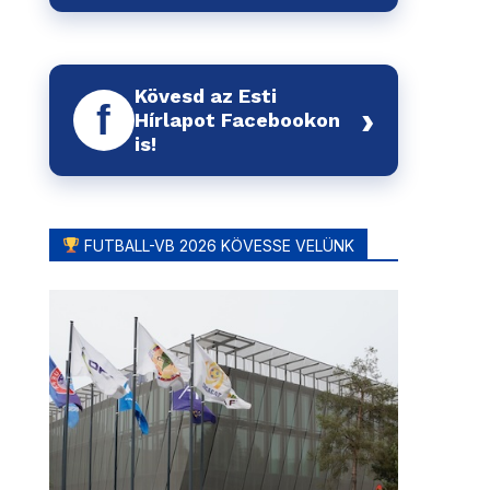
Kövesd az Esti
f
›
Hírlapot Facebookon
is!
FUTBALL-VB 2026 KÖVESSE VELÜNK