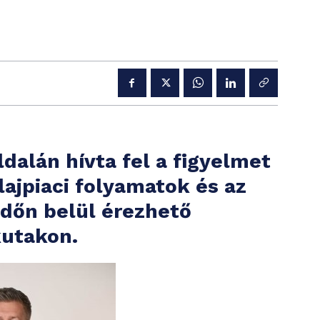
dalán hívta fel a figyelmet
lajpiaci folyamatok és az
időn belül érezhető
kutakon.