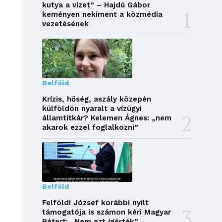
kutya a vizet” – Hajdú Gábor
keményen nekiment a közmédia
vezetésének
Belföld
Krízis, hőség, aszály közepén
külföldön nyaralt a vízügyi
államtitkár? Kelemen Ágnes: „nem
akarok ezzel foglalkozni”
Belföld
Felföldi József korábbi nyílt
támogatója is számon kéri Magyar
Pétert: „Nem ezt ígérték”