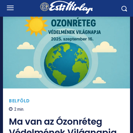
BELFÖLD
2
min.
Ma van az Ózonréteg
Védelmének Világnapja