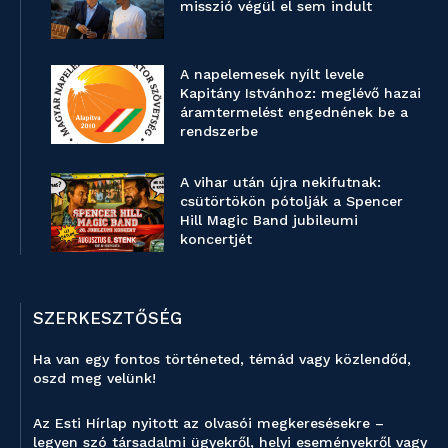
misszió végül el sem indult
A napelemesek nyílt levele
Kapitány Istvánhoz: meglévő hazai
áramtermelést engednének be a
rendszerbe
A vihar után újra nekifutnak:
csütörtökön pótolják a Spencer
Hill Magic Band jubileumi
koncertjét
SZERKESZTŐSÉG
Ha van egy fontos történeted, témád vagy közlendőd,
oszd meg velünk!
Az Esti Hírlap nyitott az olvasói megkeresésekre –
legyen szó társadalmi ügyekről, helyi eseményekről vagy