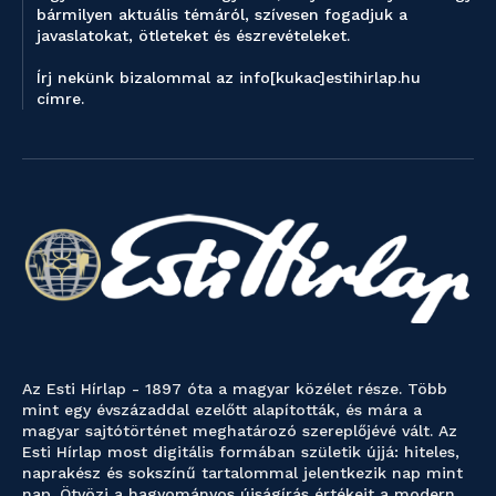
bármilyen aktuális témáról, szívesen fogadjuk a
javaslatokat, ötleteket és észrevételeket.
Írj nekünk bizalommal az info[kukac]estihirlap.hu
címre.
Az Esti Hírlap - 1897 óta a magyar közélet része. Több
mint egy évszázaddal ezelőtt alapították, és mára a
magyar sajtótörténet meghatározó szereplőjévé vált. Az
Esti Hírlap most digitális formában születik újjá: hiteles,
naprakész és sokszínű tartalommal jelentkezik nap mint
nap. Ötvözi a hagyományos újságírás értékeit a modern