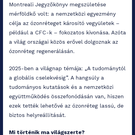
Montreali Jegyzőkönyv megszületése
mérföldkő volt: a nemzetközi egyezmény
célja az ózonréteget károsító vegyületek –
például a CFC-k – fokozatos kivonása. Azóta
a világ országai közös erővel dolgoznak az
ózonréteg regenerálásán.
2025-ben a világnap témája: „A tudománytól
a globális cselekvésig”. A hangsúly a
tudományos kutatások és a nemzetközi
együttműködés összefonódásán van, hiszen
ezek tették lehetővé az ózonréteg lassú, de
biztos helyreállítását.
Mi történik ma világszerte?