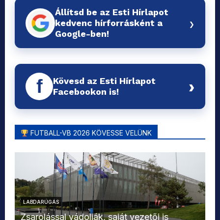
Állítsd be az Esti Hírlapot
›
kedvenc hírforrásként a
Google-ben!
Kövesd az Esti Hírlapot
f
›
Facebookon is!
FUTBALL-VB 2026 KÖVESSE VELÜNK
LABDARÚGÁS
L
Zsarolással vádolják, saját vezetői is