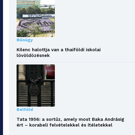
Bűnügy
Kilenc halottja van a thaiföldi iskolai
lövöldözésnek
Belföld
Tata 1956: a sortűz, amely most Baka Andrásig
ért – korabeli felvételekkel és ítéletekkel