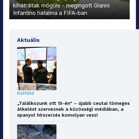
kihátráltak mögüle – megingott Gianni
Mo
Infantino hatalma a FIFA-ban
el
Aktuális
Külföld
„Találkozunk ott 15-én” – újabb ceutai tömeges
átkelést szerveznek a közösségi médiában, a
spanyol hírszerzés komolyan veszi