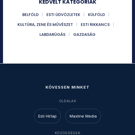
KEDVELT KATEGÓRIÁK
BELFÖLD
ESTI ÜDVÖZLETEK
KÜLFÖLD
KULTÚRA, ZENE ÉS MŰVÉSZET
ESTI RIKKANCS
LABDARÚGÁS
GAZDASÁG
KÖVESSEN MINKET
OLDALAK
Esti Hírlap
Maxline Media
KÖZÖSSÉGEK