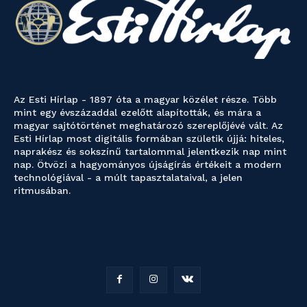
Az Esti Hírlap - 1897 óta a magyar közélet része. Több
mint egy évszázaddal ezelőtt alapították, és mára a
magyar sajtótörténet meghatározó szereplőjévé vált. Az
Esti Hírlap most digitális formában születik újjá: hiteles,
naprakész és sokszínű tartalommal jelentkezik nap mint
nap. Ötvözi a hagyományos újságírás értékeit a modern
technológiával - a múlt tapasztalataival, a jelen
ritmusában.