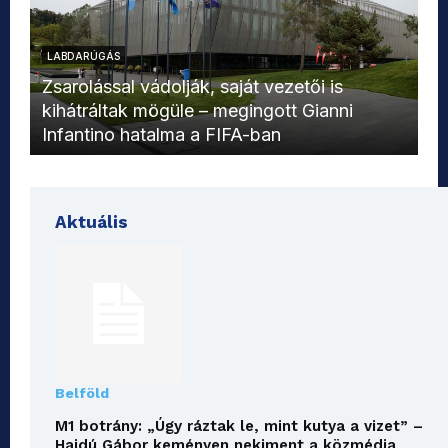
LABDARÚGÁS
L
Zsarolással vádolják, saját vezetői is
kihátráltak mögüle – megingott Gianni
Mo
Infantino hatalma a FIFA-ban
el
Aktuális
Belföld
M1 botrány: „Úgy ráztak le, mint kutya a vizet” –
Hajdú Gábor keményen nekiment a közmédia