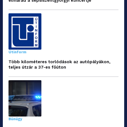
elmarad a sepsiszentgyörgyi koncertje
Útinform
Több kilométeres torlódások az autópályákon,
teljes útzár a 37-es főúton
Bűnügy