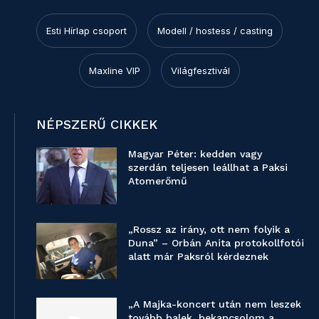
Esti Hírlap csoport
Modell / hostess / casting
Maxline VIP
Világfesztivál
NÉPSZERŰ CIKKEK
Magyar Péter: kedden vagy
szerdán teljesen leállhat a Paksi
Atomerőmű
„Rossz az irány, ott nem folyik a
Duna” – Orbán Anita protokollfotói
alatt már Paksról kérdeznek
„A Majka-koncert után nem leszek
tovább balek, bekapcsolom a