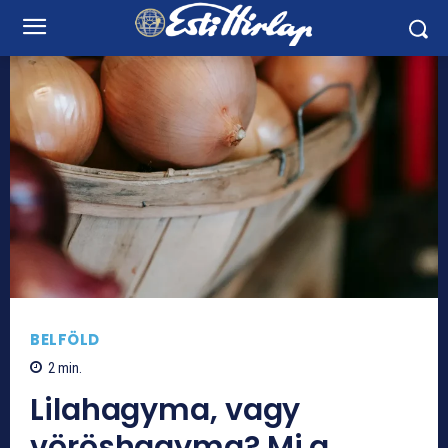
BELFÖLD
2
min.
Lilahagyma, vagy
vöröshagyma? Mi a