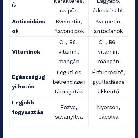
Karakteres,
Lágyabb,
Íz
csípős
édeskésebb
Antioxidáns
Kvercetin,
Kvercetin,
ok
flavonoidok
antociánok
C-, B6-
C-, B6-
Vitaminok
vitamin,
vitamin,
mangán
mangán
Légúti és
Érfalerősítő,
Egészségüg
bélrendszeri
gyulladáscs
yi hatás
támogatás
ökkentő
Legjobb
Főzve,
Nyersen,
fogyasztás
savanyítva
pácolva