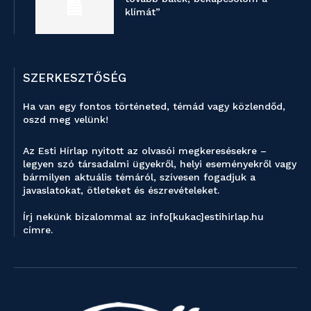
klímát”
SZERKESZTŐSÉG
Ha van egy fontos történeted, témád vagy közlendőd,
oszd meg velünk!
Az Esti Hírlap nyitott az olvasói megkeresésekre –
legyen szó társadalmi ügyekről, helyi eseményekről vagy
bármilyen aktuális témáról, szívesen fogadjuk a
javaslatokat, ötleteket és észrevételeket.
Írj nekünk bizalommal az info[kukac]estihirlap.hu
címre.