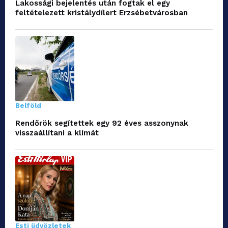
Lakossági bejelentés után fogtak el egy
feltételezett kristálydílert Erzsébetvárosban
Belföld
Rendőrök segítettek egy 92 éves asszonynak
visszaállítani a klímát
Esti üdvözletek