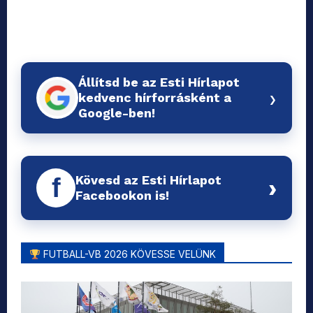
Állítsd be az Esti Hírlapot
›
kedvenc hírforrásként a
Google-ben!
Kövesd az Esti Hírlapot
f
›
Facebookon is!
FUTBALL-VB 2026 KÖVESSE VELÜNK