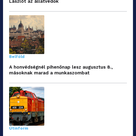
Lászlót az állatvédők
Belföld
A honvédségnél pihenőnap lesz augusztus 8.,
másoknak marad a munkaszombat
Útinform