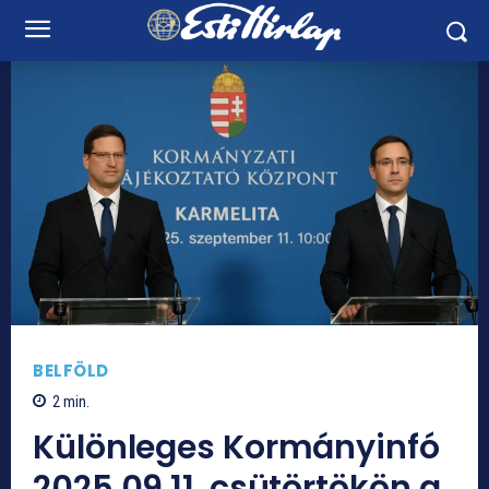
BELFÖLD
2
min.
Különleges Kormányinfó
2025.09.11. csütörtökön a