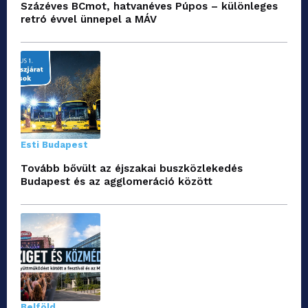
Százéves BCmot, hatvanéves Púpos – különleges
retró évvel ünnepel a MÁV
Esti Budapest
Tovább bővült az éjszakai buszközlekedés
Budapest és az agglomeráció között
Belföld