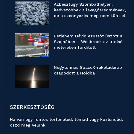
Azbesztügy Szombathelyen:
kedvezőbbek a levegőeredmények,
de a szennyezés még nem tűnt el
Betlehem Dávid ezüstöt úszott a
Szajnában – Wellbrock az utolsó
métereken fordított
Négytonnás SpaceX-rakétadarab
csapódott a Holdba
SZERKESZTŐSÉG
Ha van egy fontos történeted, témád vagy közlendőd,
oszd meg velünk!