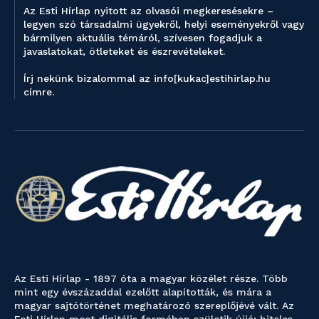
Az Esti Hírlap nyitott az olvasói megkeresésekre –
legyen szó társadalmi ügyekről, helyi eseményekről vagy
bármilyen aktuális témáról, szívesen fogadjuk a
javaslatokat, ötleteket és észrevételeket.
Írj nekünk bizalommal az info[kukac]estihirlap.hu
címre.
Az Esti Hírlap - 1897 óta a magyar közélet része. Több
mint egy évszázaddal ezelőtt alapították, és mára a
magyar sajtótörténet meghatározó szereplőjévé vált. Az
Esti Hírlap most digitális formában születik újjá: hiteles,