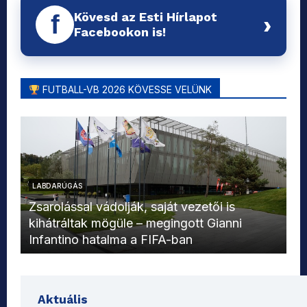
Kövesd az Esti Hírlapot
f
›
Facebookon is!
FUTBALL-VB 2026 KÖVESSE VELÜNK
LABDARÚGÁS
L
Zsarolással vádolják, saját vezetői is
kihátráltak mögüle – megingott Gianni
Mo
Infantino hatalma a FIFA-ban
el
Aktuális