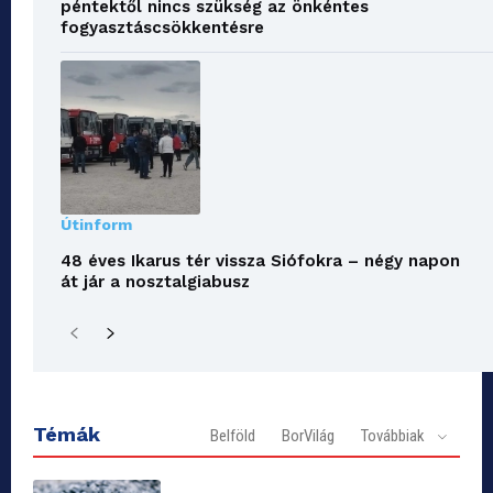
péntektől nincs szükség az önkéntes
fogyasztáscsökkentésre
Útinform
48 éves Ikarus tér vissza Siófokra – négy napon
át jár a nosztalgiabusz
Témák
Belföld
BorVilág
Továbbiak