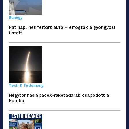
Bűnügy
Hat nap, hét feltört autó – elfogták a gyöngyösi
fiatalt
Tech & Tudomány
Négytonnás SpaceX-rakétadarab csapódott a
Holdba