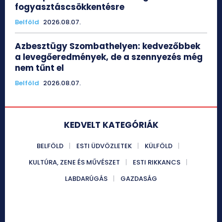
fogyasztáscsökkentésre
Belföld
2026.08.07.
Azbesztügy Szombathelyen: kedvezőbbek
a levegőeredmények, de a szennyezés még
nem tűnt el
Belföld
2026.08.07.
KEDVELT KATEGÓRIÁK
BELFÖLD
ESTI ÜDVÖZLETEK
KÜLFÖLD
KULTÚRA, ZENE ÉS MŰVÉSZET
ESTI RIKKANCS
LABDARÚGÁS
GAZDASÁG