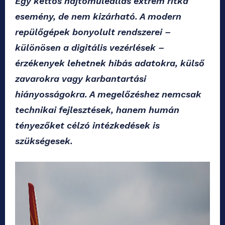
Egy kettős hajtóműleállás extrém ritka
esemény, de nem kizárható. A modern
repülőgépek bonyolult rendszerei –
különösen a digitális vezérlések –
érzékenyek lehetnek hibás adatokra, külső
zavarokra vagy karbantartási
hiányosságokra. A megelőzéshez nemcsak
technikai fejlesztések, hanem humán
tényezőket célzó intézkedések is
szükségesek.