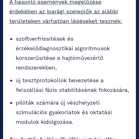
A hasonló események megelőzése
érdekében az iparági szereplők az alábbi
területeken várhatóan lépéseket tesznek:
szoftverfrissítések és
érzékelődiagnosztikai algoritmusok
korszerűsítése a hajtóművezérlő
rendszerekben,
új tesztprotokollok bevezetése a
felszállási fázis stabilitásának fokozására,
pilóták számára új vészhelyzeti
szimulációs gyakorlatok és oktatási
modulok kidolgozása.