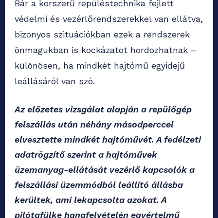
Bár a korszerű repüléstechnika fejlett
védelmi és vezérlőrendszerekkel van ellátva,
bizonyos szituációkban ezek a rendszerek
önmagukban is kockázatot hordozhatnak –
különösen, ha mindkét hajtómű egyidejű
leállásáról van szó.
Az előzetes vizsgálat alapján a repülőgép
felszállás után néhány másodperccel
elvesztette mindkét hajtóművét. A fedélzeti
adatrögzítő szerint a hajtóművek
üzemanyag-ellátását vezérlő kapcsolók a
felszállási üzemmódból leállító állásba
kerültek, ami lekapcsolta azokat. A
pilótafülke hangfelvételén egyértelmű