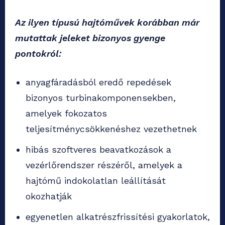
Az ilyen típusú hajtóművek korábban már
mutattak jeleket bizonyos gyenge
pontokról:
anyagfáradásból eredő repedések
bizonyos turbinakomponensekben,
amelyek fokozatos
teljesítménycsökkenéshez vezethetnek
hibás szoftveres beavatkozások a
vezérlőrendszer részéről, amelyek a
hajtómű indokolatlan leállítását
okozhatják
egyenetlen alkatrészfrissítési gyakorlatok,