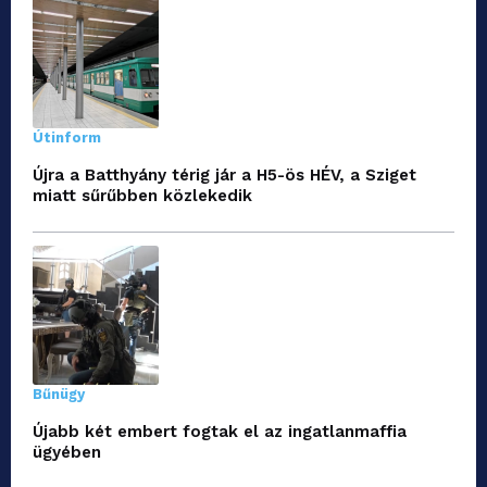
Útinform
Újra a Batthyány térig jár a H5-ös HÉV, a Sziget
miatt sűrűbben közlekedik
Bűnügy
Újabb két embert fogtak el az ingatlanmaffia
ügyében