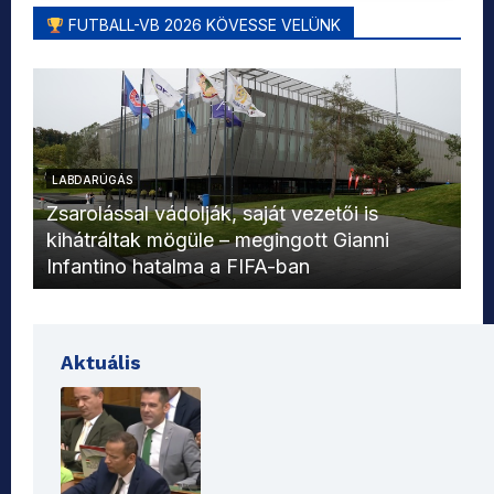
FUTBALL-VB 2026 KÖVESSE VELÜNK
LABDARÚGÁS
L
Zsarolással vádolják, saját vezetői is
kihátráltak mögüle – megingott Gianni
Mo
Infantino hatalma a FIFA-ban
el
Aktuális