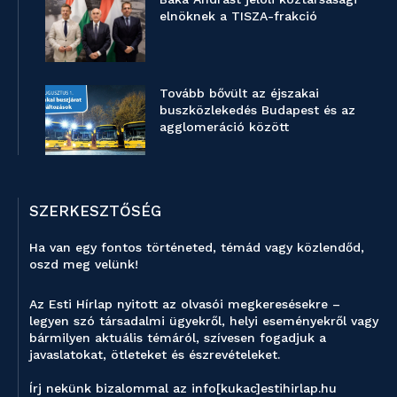
elnöknek a TISZA-frakció
Tovább bővült az éjszakai
buszközlekedés Budapest és az
agglomeráció között
SZERKESZTŐSÉG
Ha van egy fontos történeted, témád vagy közlendőd,
oszd meg velünk!
Az Esti Hírlap nyitott az olvasói megkeresésekre –
legyen szó társadalmi ügyekről, helyi eseményekről vagy
bármilyen aktuális témáról, szívesen fogadjuk a
javaslatokat, ötleteket és észrevételeket.
Írj nekünk bizalommal az info[kukac]estihirlap.hu