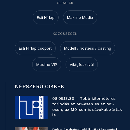
OLDALAK
Esti Hírlap
Maxline Media
KÖZÖSSÉGEK
Esti Hírlap csoport
Modell / hostess / casting
Maxline VIP
Világfesztivál
NÉPSZERŰ CIKKEK
08.05.13:30 – Több kilométeres
torlódás az M1-esen és az M5-
ösön, az M0-son is sávokat zártak
le
Baka Andrást jelöli köztársasági