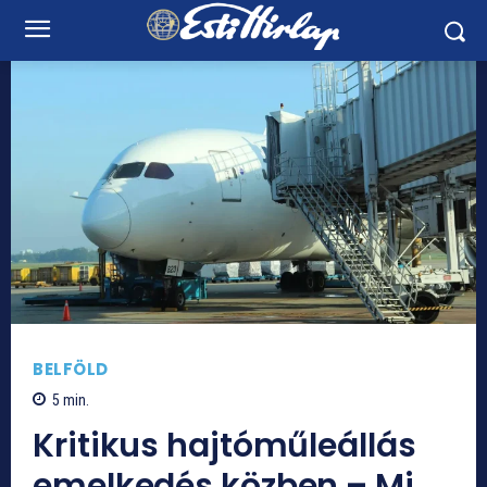
BELFÖLD
5
min.
Kritikus hajtóműleállás
emelkedés közben – Mi