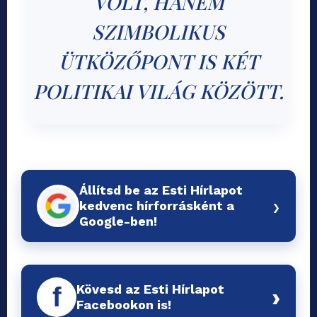
VOLT, HANEM
SZIMBOLIKUS
ÜTKÖZŐPONT IS KÉT
POLITIKAI VILÁG KÖZÖTT.
Állítsd be az Esti Hírlapot
›
kedvenc hírforrásként a
Google-ben!
Kövesd az Esti Hírlapot
f
›
Facebookon is!