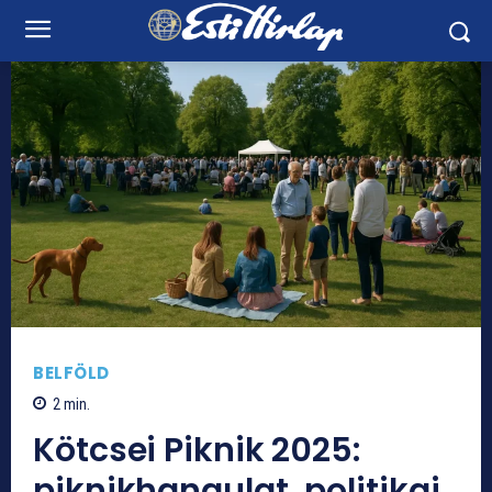
BELFÖLD
2
min.
Kötcsei Piknik 2025:
piknikhangulat, politikai