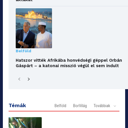
Belföld
Hatszor vitték Afrikába honvédségi géppel Orbán
Gáspárt – a katonai misszió végül el sem indult
Témák
Belföld
BorVilág
Továbbiak