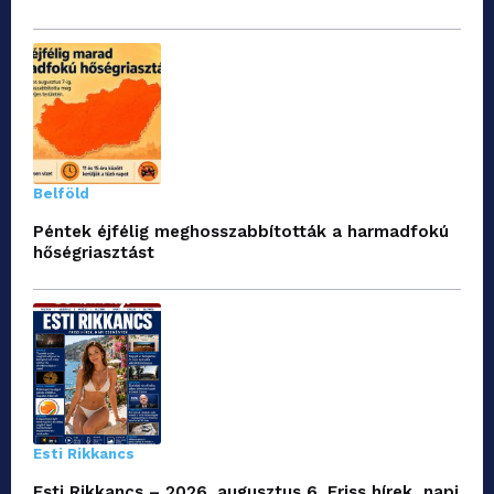
Belföld
Péntek éjfélig meghosszabbították a harmadfokú
hőségriasztást
Esti Rikkancs
Esti Rikkancs – 2026. augusztus 6. Friss hírek, napi