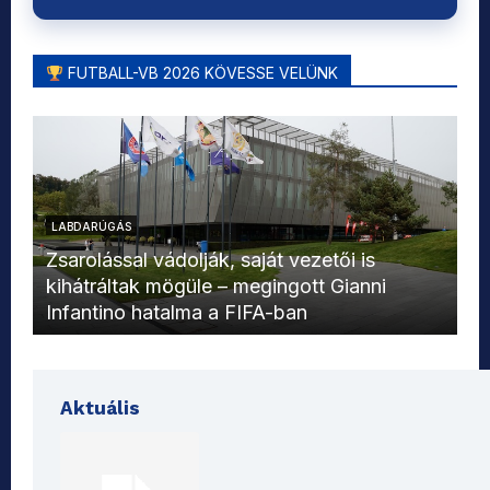
FUTBALL-VB 2026 KÖVESSE VELÜNK
LABDARÚGÁS
L
Zsarolással vádolják, saját vezetői is
kihátráltak mögüle – megingott Gianni
Mo
Infantino hatalma a FIFA-ban
el
Aktuális