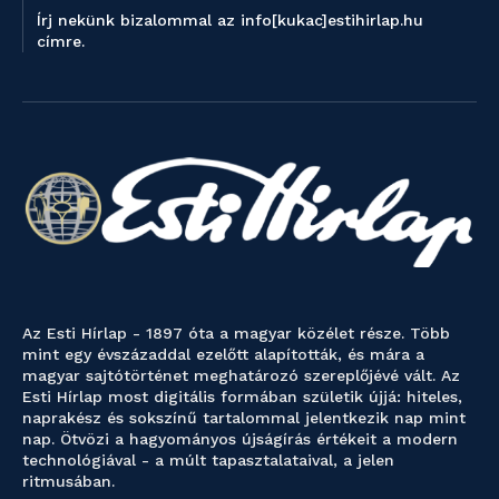
Írj nekünk bizalommal az info[kukac]estihirlap.hu
címre.
Az Esti Hírlap - 1897 óta a magyar közélet része. Több
mint egy évszázaddal ezelőtt alapították, és mára a
magyar sajtótörténet meghatározó szereplőjévé vált. Az
Esti Hírlap most digitális formában születik újjá: hiteles,
naprakész és sokszínű tartalommal jelentkezik nap mint
nap. Ötvözi a hagyományos újságírás értékeit a modern
technológiával - a múlt tapasztalataival, a jelen
ritmusában.