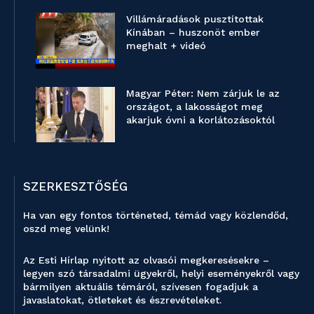
Villámáradások pusztítottak
Kínában – huszonöt ember
meghalt + videó
Magyar Péter: Nem zárjuk le az
országot, a lakosságot meg
akarjuk óvni a korlátozásoktól
SZERKESZTŐSÉG
Ha van egy fontos történeted, témád vagy közlendőd,
oszd meg velünk!
Az Esti Hírlap nyitott az olvasói megkeresésekre –
legyen szó társadalmi ügyekről, helyi eseményekről vagy
bármilyen aktuális témáról, szívesen fogadjuk a
javaslatokat, ötleteket és észrevételeket.