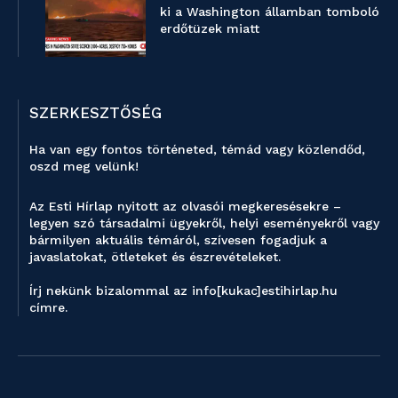
ki a Washington államban tomboló
erdőtüzek miatt
SZERKESZTŐSÉG
Ha van egy fontos történeted, témád vagy közlendőd,
oszd meg velünk!
Az Esti Hírlap nyitott az olvasói megkeresésekre –
legyen szó társadalmi ügyekről, helyi eseményekről vagy
bármilyen aktuális témáról, szívesen fogadjuk a
javaslatokat, ötleteket és észrevételeket.
Írj nekünk bizalommal az info[kukac]estihirlap.hu
címre.