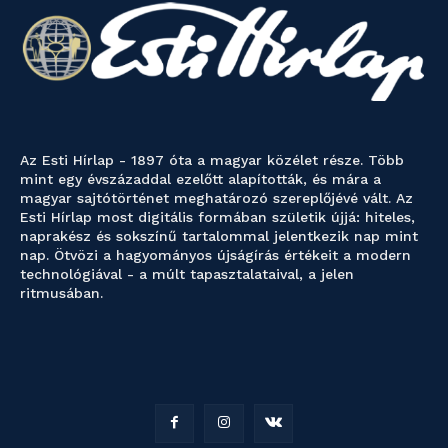
Az Esti Hírlap - 1897 óta a magyar közélet része. Több
mint egy évszázaddal ezelőtt alapították, és mára a
magyar sajtótörténet meghatározó szereplőjévé vált. Az
Esti Hírlap most digitális formában születik újjá: hiteles,
naprakész és sokszínű tartalommal jelentkezik nap mint
nap. Ötvözi a hagyományos újságírás értékeit a modern
technológiával - a múlt tapasztalataival, a jelen
ritmusában.