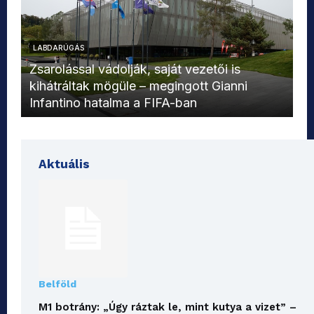
LABDARÚGÁS
L
Zsarolással vádolják, saját vezetői is
kihátráltak mögüle – megingott Gianni
Mo
Infantino hatalma a FIFA-ban
el
Aktuális
Belföld
M1 botrány: „Úgy ráztak le, mint kutya a vizet” –