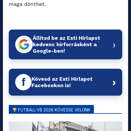
maga dönthet.
Állítsd be az Esti Hírlapot
›
kedvenc hírforrásként a
Google-ben!
Kövesd az Esti Hírlapot
f
›
Facebookon is!
FUTBALL-VB 2026 KÖVESSE VELÜNK