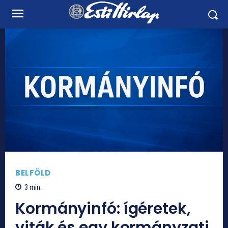
BELFÖLD
3
min.
Kormányinfó: ígéretek,
viták és egy kormányzati