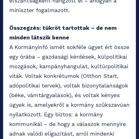
elszántságként hangzott el – ahogyan a
miniszter fogalmazott.
Összegzés: tükröt tartottak – de nem
minden látszik benne
A Kormányinfó ismét sokféle ügyet ért össze
egy órába – gazdasági kérdések, külpolitikai
mozgások, kampányhangulat, kultúrpolitikai
viták. Voltak konkrétumok (Otthon Start,
adópolitikai tervek), voltak bizonytalanságok
(béke, vámtárgyalások), és voltak kényes
ügyek is, amelyekről a kormány szűkszavúan
nyilatkozott. Egy biztos: a kormány
kommunikál – de hogy a válaszok mennyire
adnak valódi eligazítást, arról mindenki