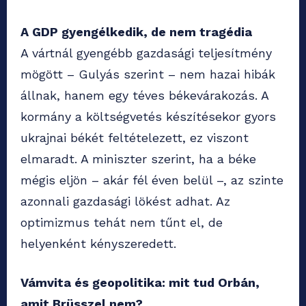
A GDP gyengélkedik, de nem tragédia
A vártnál gyengébb gazdasági teljesítmény
mögött – Gulyás szerint – nem hazai hibák
állnak, hanem egy téves békevárakozás. A
kormány a költségvetés készítésekor gyors
ukrajnai békét feltételezett, ez viszont
elmaradt. A miniszter szerint, ha a béke
mégis eljön – akár fél éven belül –, az szinte
azonnali gazdasági lökést adhat. Az
optimizmus tehát nem tűnt el, de
helyenként kényszeredett.
Vámvita és geopolitika: mit tud Orbán,
amit Brüsszel nem?