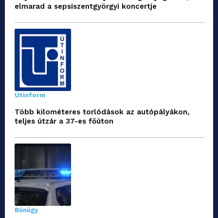
elmarad a sepsiszentgyörgyi koncertje
Útinform
Több kilométeres torlódások az autópályákon,
teljes útzár a 37-es főúton
Bűnügy