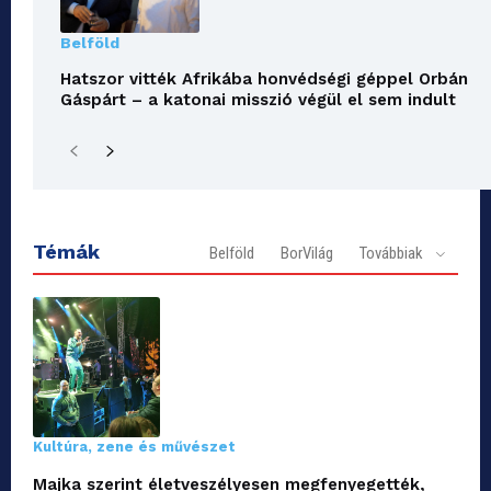
Belföld
Hatszor vitték Afrikába honvédségi géppel Orbán
Gáspárt – a katonai misszió végül el sem indult
Témák
Belföld
BorVilág
Továbbiak
Kultúra, zene és művészet
Majka szerint életveszélyesen megfenyegették,