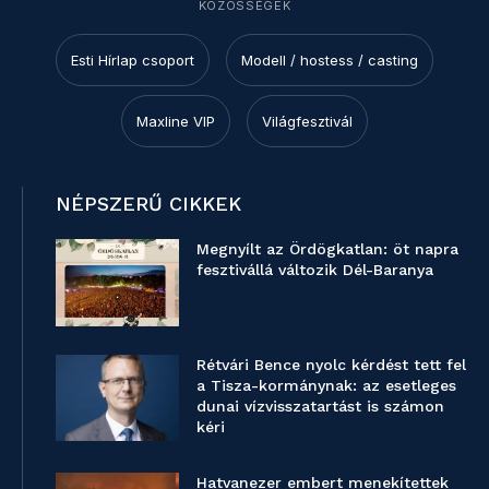
KÖZÖSSÉGEK
Esti Hírlap csoport
Modell / hostess / casting
Maxline VIP
Világfesztivál
NÉPSZERŰ CIKKEK
Megnyílt az Ördögkatlan: öt napra
fesztivállá változik Dél-Baranya
Rétvári Bence nyolc kérdést tett fel
a Tisza-kormánynak: az esetleges
dunai vízvisszatartást is számon
kéri
Hatvanezer embert menekítettek