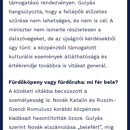
támogatású rendezvényen. Gulyás
hangsúlyozta, hogy a fellépők előzetes
szűrése nem lehetséges, és nem is cél. A
miniszter nem ismerte részletesen a
dalszövegeket, de az újságírói kérdésekből
úgy tűnt: a közpénzből támogatott
kulturális események átláthatósága és
értékrendje továbbra is vitákat generál.
Fürdőköpeny vagy fürdőruha: mi fér bele?
A közéleti vitákba becsúszott a
személyesség is: Novák Katalin és Ruszin-
Szendi Romulusz korábbi közpénzes
kiadásait hasonlították össze. Gulyás
szerint Novák elszámolása „belefért”, míg