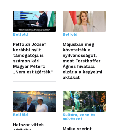
Belföld
Belföld
Felföldi József
Májusban még
korábbi nyílt
követelték a
támogatója is
nyilvánosságot,
számon kéri
most Forsthoffer
Magyar Pétert:
Ágnes hivatala
„Nem ezt ígérték”
elzárja a kegyelmi
aktákat
Belföld
Kultúra, zene és
művészet
Hatszor vitték
Majka szerint