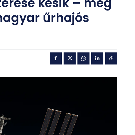
térése késik – még
magyar űrhajós