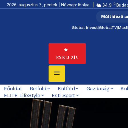
C
2026. augusztus 7., péntek | Névnap: Ibolya
34.9
Buda
Múltidéző a
Global Invest
|
GlobalTV
|
Maxl
EXKLUZÍV
Főoldal
Belföld
Külföld
Gazdaság
Ku
ELITE LifeStyle
Esti Sport