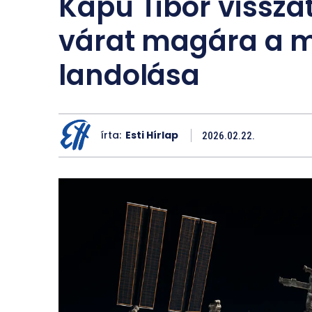
Kapu Tibor vissza
várat magára a 
landolása
írta:
Esti Hírlap
2026.02.22.