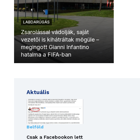
LABDARÚGÁS
LABDAR
Zsarolással vádolják, saját
vezetői is kihátráltak mögüle –
Molinóv
megingott Gianni Infantino
szurkol
hatalma a FIFA-ban
meccsk
Aktuális
Belföld
Csak a Facebookon lett