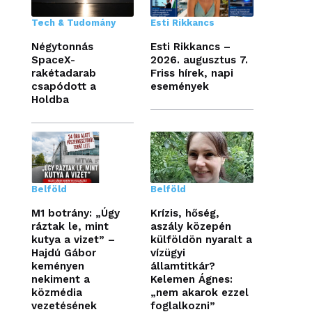
Tech & Tudomány
Esti Rikkancs
Négytonnás
Esti Rikkancs –
SpaceX-
2026. augusztus 7.
rakétadarab
Friss hírek, napi
csapódott a
események
Holdba
Belföld
Belföld
M1 botrány: „Úgy
Krízis, hőség,
ráztak le, mint
aszály közepén
kutya a vizet” –
külföldön nyaralt a
Hajdú Gábor
vízügyi
keményen
államtitkár?
nekiment a
Kelemen Ágnes:
közmédia
„nem akarok ezzel
vezetésének
foglalkozni”