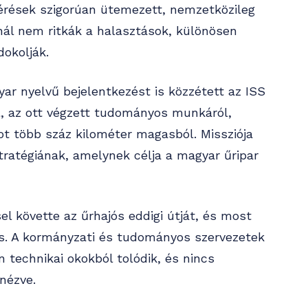
térések szigorúan ütemezett, nemzetközileg
nál nem ritkák a halasztások, különösen
dokolják.
r nyelvű bejelentkezést is közzétett az ISS
ól, az ott végzett tudományos munkáról,
ot több száz kilométer magasból. Missziója
tratégiának, amelynek célja a magyar űripar
 követte az űrhajós eddigi útját, és most
 is. A kormányzati és tudományos szervezetek
 technikai okokból tolódik, és nincs
nézve.