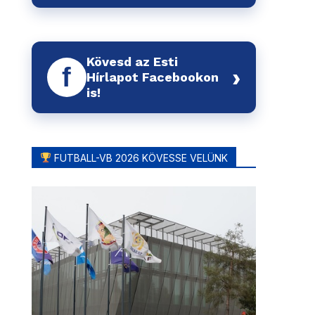
Kövesd az Esti
f
›
Hírlapot Facebookon
is!
FUTBALL-VB 2026 KÖVESSE VELÜNK