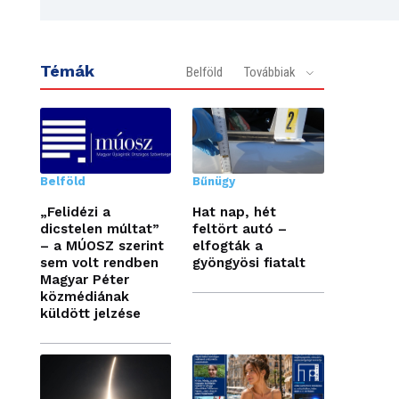
Témák
Belföld
Továbbiak
Belföld
Bűnügy
„Felidézi a
Hat nap, hét
dicstelen múltat”
feltört autó –
– a MÚOSZ szerint
elfogták a
sem volt rendben
gyöngyösi fiatalt
Magyar Péter
közmédiának
küldött jelzése