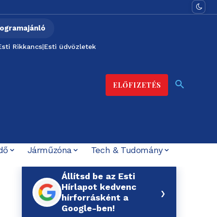
ogramajánló
Esti Rikkancs
|
Esti üdvözletek
ELŐFIZETÉS
dő
Járműzóna
Tech & Tudomány
Állítsd be az Esti
Hírlapot kedvenc
›
hírforrásként a
Google-ben!