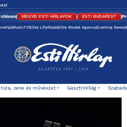
pest
rchívum
|
MEGYEI ESTI HÍRLAPOK
|
ESTI BUDAPEST
|
Pr
ineVip
|
MusicTV
|
Elite LifeStyle
|
Elite Model Agency
|
Evening News
|
ALAPÍTVA 1897 • 1956
ltúra, zene és művészet
GasztroVilág
Szabadi