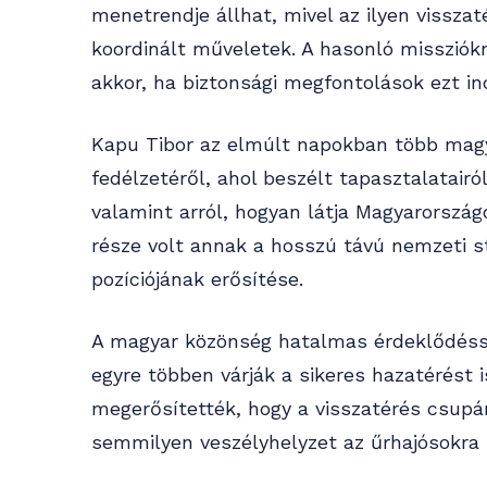
menetrendje állhat, mivel az ilyen vissza
koordinált műveletek. A hasonló missziók
akkor, ha biztonsági megfontolások ezt in
Kapu Tibor az elmúlt napokban több magya
fedélzetéről, ahol beszélt tapasztalatair
valamint arról, hogyan látja Magyarország
része volt annak a hosszú távú nemzeti s
pozíciójának erősítése.
A magyar közönség hatalmas érdeklődéssel
egyre többen várják a sikeres hazatérést
megerősítették, hogy a visszatérés csupán
semmilyen veszélyhelyzet az űrhajósokra 