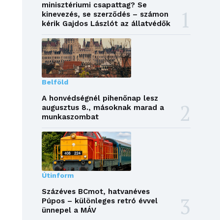
minisztériumi csapattag? Se
kinevezés, se szerződés – számon
kérik Gajdos Lászlót az állatvédők
Belföld
A honvédségnél pihenőnap lesz
augusztus 8., másoknak marad a
munkaszombat
Útinform
Százéves BCmot, hatvanéves
Púpos – különleges retró évvel
ünnepel a MÁV