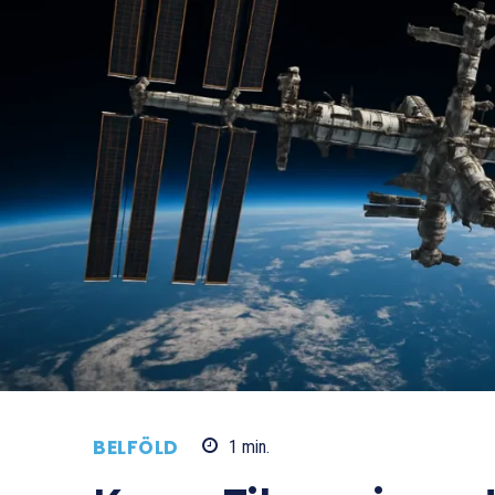
BELFÖLD
1
min.