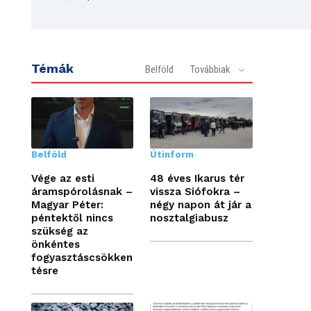
Témák
Belföld
Továbbiak
Belföld
Útinform
Vége az esti
48 éves Ikarus tér
áramspórolásnak –
vissza Siófokra –
Magyar Péter:
négy napon át jár a
péntektől nincs
nosztalgiabusz
szükség az
önkéntes
fogyasztáscsökken
tésre