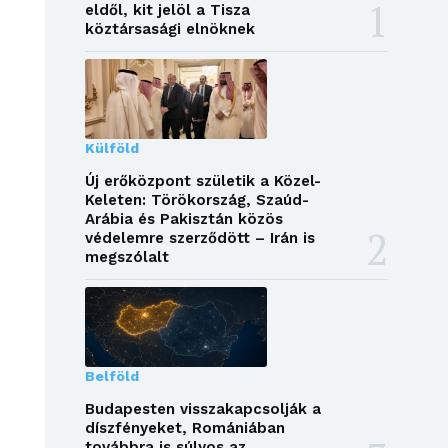
eldől, kit jelöl a Tisza
köztársasági elnöknek
Külföld
Új erőközpont születik a Közel-
Keleten: Törökország, Szaúd-
Arábia és Pakisztán közös
védelemre szerződött – Irán is
megszólalt
Belföld
Budapesten visszakapcsolják a
díszfényeket, Romániában
továbbra is súlyos az