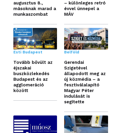
augusztus 8.,
– különleges retró
másoknak marad a
évvel ünnepel a
munkaszombat
MÁV
Esti Budapest
Belföld
Tovább bővült az
Gerendai
éjszakai
Szigetével
buszközlekedés
állapodott meg az
Budapest és az
új közmédia – a
agglomeráció
fesztiválalapító
között
Magyar Péter
indulását is
segítette