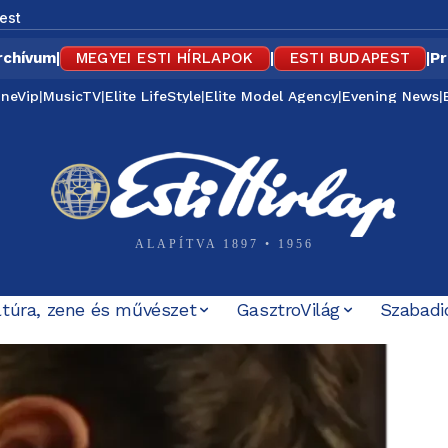
est
rchívum
|
MEGYEI ESTI HÍRLAPOK
|
ESTI BUDAPEST
|
Pr
ineVip
|
MusicTV
|
Elite LifeStyle
|
Elite Model Agency
|
Evening News
|
ALAPÍTVA 1897 • 1956
ltúra, zene és művészet
GasztroVilág
Szabadi