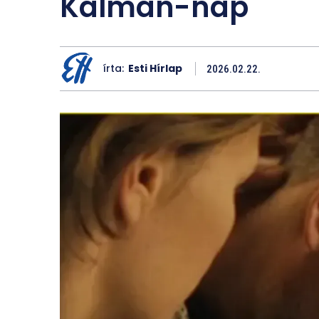
Kálmán-nap
írta:
Esti Hírlap
2026.02.22.