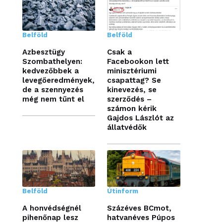
Belföld
Belföld
Azbesztügy
Csak a
Szombathelyen:
Facebookon lett
kedvezőbbek a
minisztériumi
levegőeredmények,
csapattag? Se
de a szennyezés
kinevezés, se
még nem tűnt el
szerződés –
számon kérik
Gajdos Lászlót az
állatvédők
Belföld
Útinform
A honvédségnél
Százéves BCmot,
pihenőnap lesz
hatvanéves Púpos