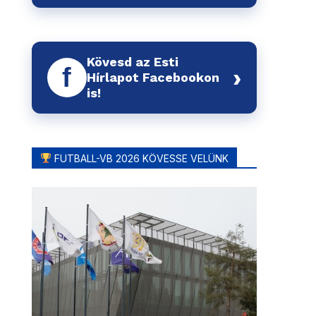
Kövesd az Esti
f
›
Hírlapot Facebookon
is!
FUTBALL-VB 2026 KÖVESSE VELÜNK