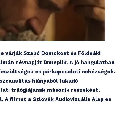
be várják Szabó Domokost és Földeáki
álmán névnapját ünneplik. A jó hangulatban
 feszültségek és párkapcsolati nehézségek.
 szexualitás hiányából fakadó
lati trilógiájának második részeként,
. A filmet a Szlovák Audiovizuális Alap és