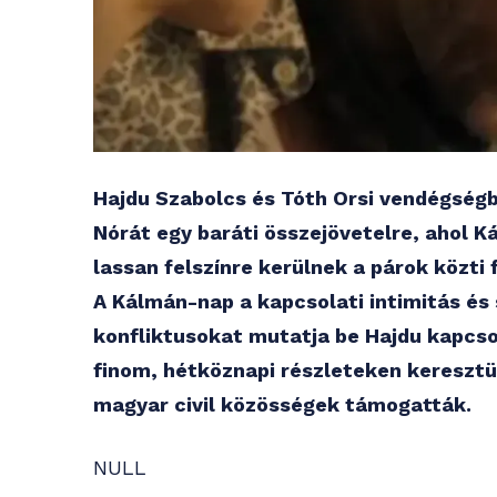
Hajdu Szabolcs és Tóth Orsi vendégség
Nórát egy baráti összejövetelre, ahol K
lassan felszínre kerülnek a párok közti
A Kálmán-nap a kapcsolati intimitás és
konfliktusokat mutatja be Hajdu kapcso
finom, hétköznapi részleteken keresztül
magyar civil közösségek támogatták.
NULL