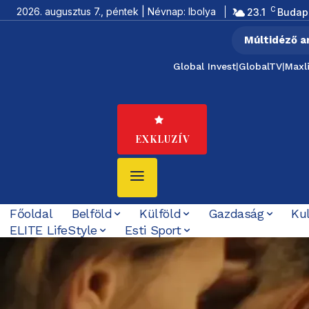
C
2026. augusztus 7., péntek | Névnap: Ibolya
23.1
Budap
Múltidéző a
Global Invest
|
GlobalTV
|
Maxl
EXKLUZÍV
Főoldal
Belföld
Külföld
Gazdaság
Ku
ELITE LifeStyle
Esti Sport