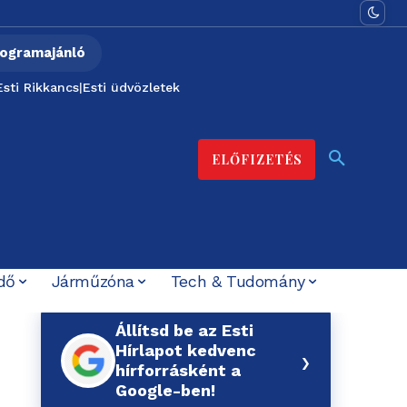
ogramajánló
Esti Rikkancs
|
Esti üdvözletek
ELŐFIZETÉS
dő
Járműzóna
Tech & Tudomány
Állítsd be az Esti
Hírlapot kedvenc
›
hírforrásként a
Google-ben!