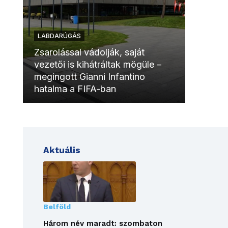
LABDARÚGÁS
LABDAR
Zsarolással vádolják, saját
vezetői is kihátráltak mögüle –
Molinóv
megingott Gianni Infantino
szurkol
hatalma a FIFA-ban
meccsk
Aktuális
Belföld
Három név maradt: szombaton