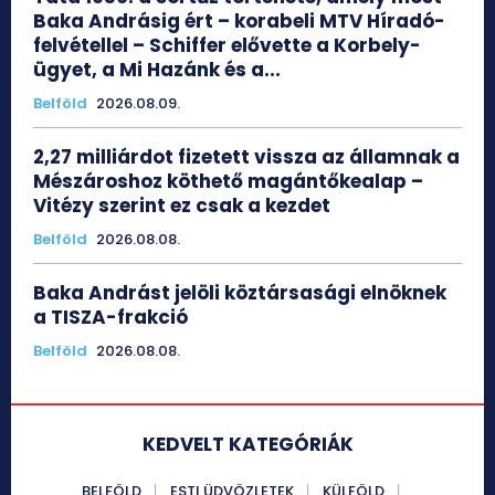
Baka Andrásig ért – korabeli MTV Híradó-
felvétellel – Schiffer elővette a Korbely-
ügyet, a Mi Hazánk és a...
Belföld
2026.08.09.
2,27 milliárdot fizetett vissza az államnak a
Mészároshoz köthető magántőkealap –
Vitézy szerint ez csak a kezdet
Belföld
2026.08.08.
Baka Andrást jelöli köztársasági elnöknek
a TISZA-frakció
Belföld
2026.08.08.
KEDVELT KATEGÓRIÁK
BELFÖLD
ESTI ÜDVÖZLETEK
KÜLFÖLD