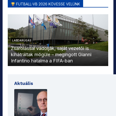
FUTBALL-VB 2026 KÖVESSE VELÜNK
LABDARÚGÁS
L
Zsarolással vádolják, saját vezetői is
kihátráltak mögüle – megingott Gianni
Mo
Infantino hatalma a FIFA-ban
el
Aktuális