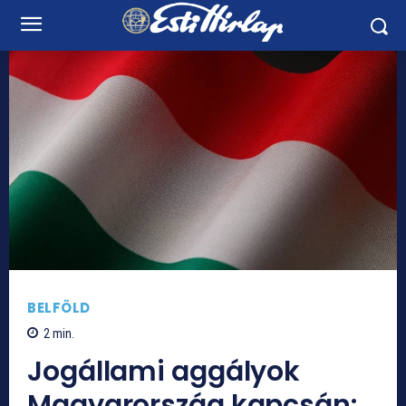
BELFÖLD
2
min.
Jogállami aggályok
Magyarország kapcsán: