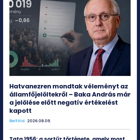
Hatvanezren mondtak véleményt az
államfőjelöltekről – Baka András már
a jelölése előtt negatív értékelést
kapott
Belföld
2026.08.09.
Tata 1956: a sortűz története, amely most