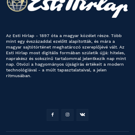
Az Esti Hírlap - 1897 óta a magyar közélet része. Több
mint egy évszázaddal ezelőtt alapították, és mára a
magyar sajtótörténet meghatározó szereplőjévé vált. Az
Esti Hírlap most digitális formában születik újjá: hiteles,
naprakész és sokszínű tartalommal jelentkezik nap mint
nap. Ötvözi a hagyományos újságírás értékeit a modern
technológiával - a múlt tapasztalataival, a jelen
ritmusában.