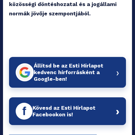
közösségi döntéshozatal és a jogállami
normák jövője szempontjából.
Állítsd be az Esti Hírlapot
›
kedvenc hírforrásként a
Google-ben!
Kövesd az Esti Hírlapot
f
›
Facebookon is!