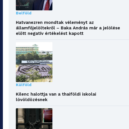
Belföld
Hatvanezren mondtak véleményt az
államfőjelöltekről – Baka András már a jelölése
előtt negatív értékelést kapott
Külföld
Kilenc halottja van a thaiföldi iskolai
lövöldözésnek