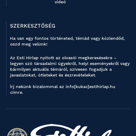
videó
SZERKESZTŐSÉG
Ha van egy fontos történeted, témád vagy közlendőd,
oszd meg velünk!
Az Esti Hírlap nyitott az olvasói megkeresésekre –
legyen szó társadalmi ügyekről, helyi eseményekről vagy
bármilyen aktuális témáról, szívesen fogadjuk a
javaslatokat, ötleteket és észrevételeket.
Írj nekünk bizalommal az info[kukac]estihirlap.hu
címre.