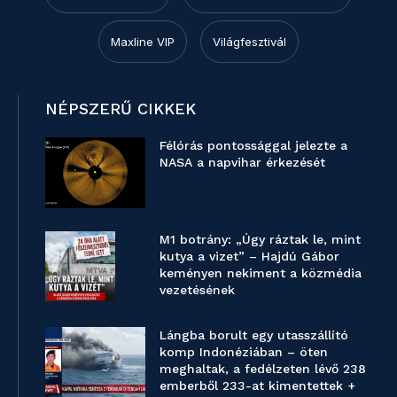
Maxline VIP
Világfesztivál
NÉPSZERŰ CIKKEK
Félórás pontossággal jelezte a
NASA a napvihar érkezését
M1 botrány: „Úgy ráztak le, mint
kutya a vizet” – Hajdú Gábor
keményen nekiment a közmédia
vezetésének
Lángba borult egy utasszállító
komp Indonéziában – öten
meghaltak, a fedélzeten lévő 238
emberből 233-at kimentettek +