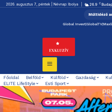
C
2026. augusztus 7., péntek | Névnap: Ibolya
26.9
Budap
Múltidéző a
Global Invest
|
GlobalTV
|
Maxl
EXKLUZÍV
Főoldal
Belföld
Külföld
Gazdaság
Ku
ELITE LifeStyle
Esti Sport