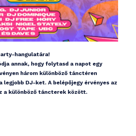
party-hangulatára!
ódja annak, hogy folytasd a napot egy
dezvényen három különböző tánctéren
a legjobb DJ-ket. A belépőjegy érvényes az
z a különböző táncterek között.