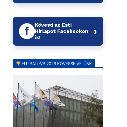
Kövesd az Esti
f
›
Hírlapot Facebookon
is!
FUTBALL-VB 2026 KÖVESSE VELÜNK