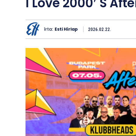
I Love 2000′ S Aft
írta:
Esti Hírlap
2026.02.22.