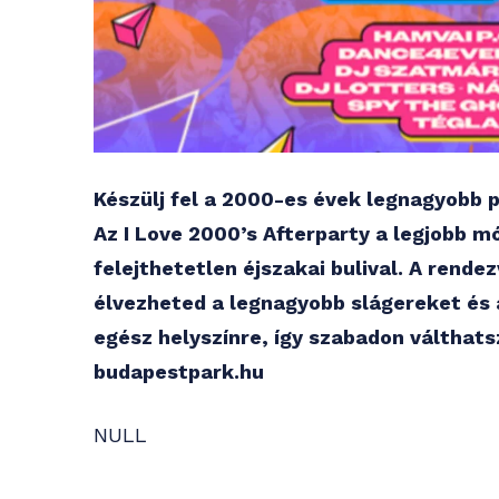
Készülj fel a 2000-es évek legnagyobb 
Az I Love 2000’s Afterparty a legjobb m
felejthetetlen éjszakai bulival. A ren
élvezheted a legnagyobb slágereket és 
egész helyszínre, így szabadon válthats
budapestpark.hu
NULL