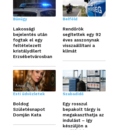
Bűnügy
Belföld
Lakossági
Rendőrök
bejelentés után
segítettek egy 92
fogtak el egy
éves asszonynak
feltételezett
visszaállítani a
kristálydílert
klímát
Erzsébetvárosban
Esti üdvözletek
Szabadidő
Boldog
Egy rosszul
Születésnapot
bepakolt tárgy is
Domján Kata
megakaszthatja az
indulást – így
készüljön a