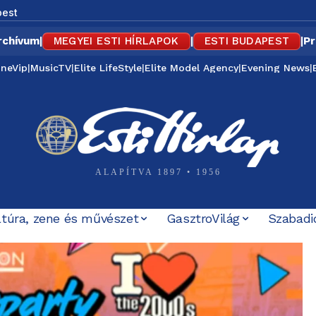
est
rchívum
|
MEGYEI ESTI HÍRLAPOK
|
ESTI BUDAPEST
|
Pr
ineVip
|
MusicTV
|
Elite LifeStyle
|
Elite Model Agency
|
Evening News
|
ALAPÍTVA 1897 • 1956
ltúra, zene és művészet
GasztroVilág
Szabadi