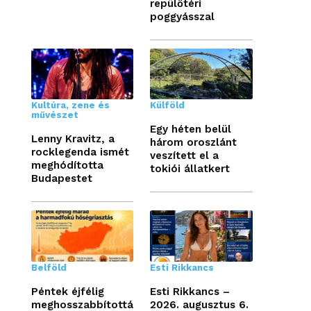
repülőtéri
poggyásszal
Kultúra, zene és
Külföld
művészet
Egy héten belül
Lenny Kravitz, a
három oroszlánt
rocklegenda ismét
veszített el a
meghódította
tokiói állatkert
Budapestet
Belföld
Esti Rikkancs
Péntek éjfélig
Esti Rikkancs –
meghosszabbítottá
2026. augusztus 6.