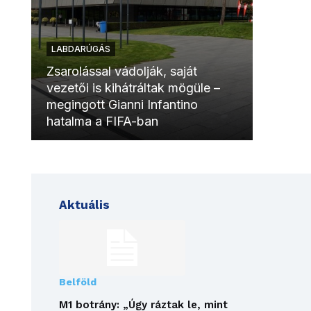
LABDARÚGÁS
LABDAR
Zsarolással vádolják, saját
vezetői is kihátráltak mögüle –
Molinóv
megingott Gianni Infantino
szurkol
hatalma a FIFA-ban
meccsk
Aktuális
Belföld
M1 botrány: „Úgy ráztak le, mint