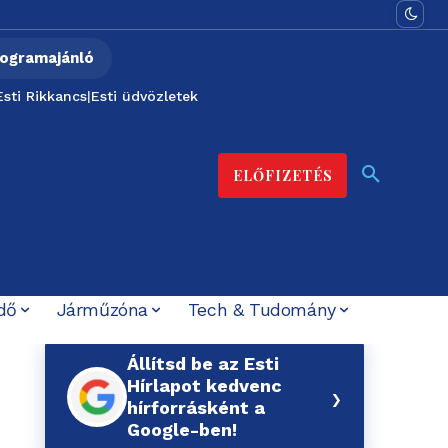
ogramajánló
Esti Rikkancs
|
Esti üdvözletek
ELŐFIZETÉS
dő
Járműzóna
Tech & Tudomány
Állítsd be az Esti
Hírlapot kedvenc
›
hírforrásként a
Google-ben!