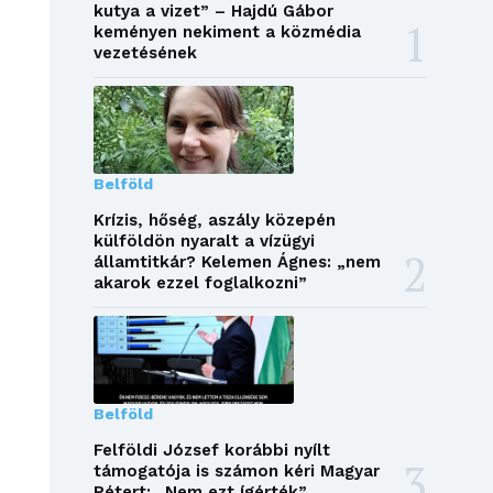
kutya a vizet” – Hajdú Gábor
keményen nekiment a közmédia
vezetésének
Belföld
Krízis, hőség, aszály közepén
külföldön nyaralt a vízügyi
államtitkár? Kelemen Ágnes: „nem
akarok ezzel foglalkozni”
Belföld
Felföldi József korábbi nyílt
támogatója is számon kéri Magyar
Pétert: „Nem ezt ígérték”