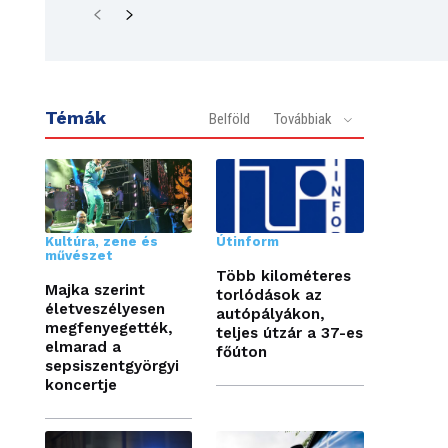
Témák
Belföld
Továbbiak
Kultúra, zene és
Útinform
művészet
Több kilométeres
Majka szerint
torlódások az
életveszélyesen
autópályákon,
megfenyegették,
teljes útzár a 37-es
elmarad a
főúton
sepsiszentgyörgyi
koncertje