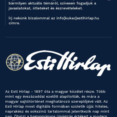
bármilyen aktuális témáról, szívesen fogadjuk a
javaslatokat, ötleteket és észrevételeket.
Írj nekünk bizalommal az info[kukac]estihirlap.hu
címre.
Az Esti Hírlap - 1897 óta a magyar közélet része. Több
mint egy évszázaddal ezelőtt alapították, és mára a
magyar sajtótörténet meghatározó szereplőjévé vált. Az
Esti Hírlap most digitális formában születik újjá: hiteles,
naprakész és sokszínű tartalommal jelentkezik nap mint
nap. Ötvözi a hagyományos újságírás értékeit a modern