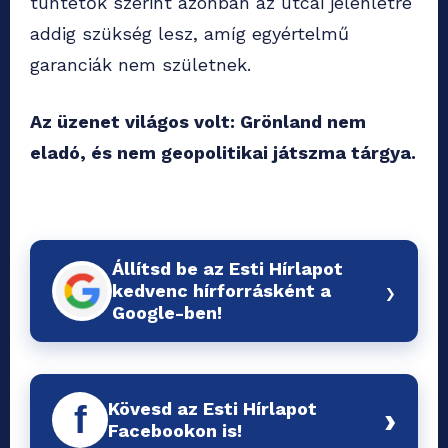
tüntetők szerint azonban az utcai jelenlétre
addig szükség lesz, amíg egyértelmű
garanciák nem születnek.
Az üzenet világos volt: Grönland nem
eladó, és nem geopolitikai játszma tárgya.
Állítsd be az Esti Hírlapot
›
kedvenc hírforrásként a
Google-ben!
Kövesd az Esti Hírlapot
f
›
Facebookon is!