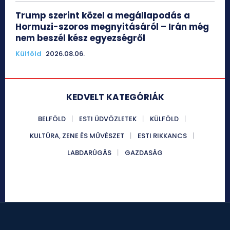
Trump szerint közel a megállapodás a
Hormuzi-szoros megnyitásáról – Irán még
nem beszél kész egyezségről
Külföld
2026.08.06.
KEDVELT KATEGÓRIÁK
BELFÖLD
ESTI ÜDVÖZLETEK
KÜLFÖLD
KULTÚRA, ZENE ÉS MŰVÉSZET
ESTI RIKKANCS
LABDARÚGÁS
GAZDASÁG