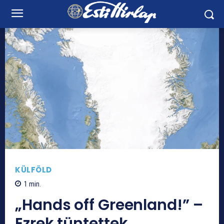
KÜLFÖLD
1
min.
„Hands off Greenland!” –
Ezrek tüntettek