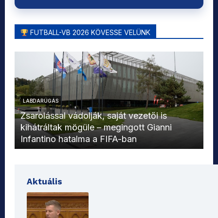
FUTBALL-VB 2026 KÖVESSE VELÜNK
LABDARÚGÁS
L
Zsarolással vádolják, saját vezetői is
kihátráltak mögüle – megingott Gianni
Mo
Infantino hatalma a FIFA-ban
el
Aktuális