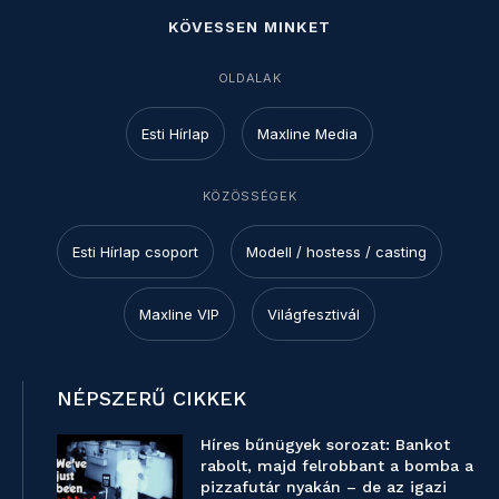
KÖVESSEN MINKET
OLDALAK
Esti Hírlap
Maxline Media
KÖZÖSSÉGEK
Esti Hírlap csoport
Modell / hostess / casting
Maxline VIP
Világfesztivál
NÉPSZERŰ CIKKEK
Híres bűnügyek sorozat: Bankot
rabolt, majd felrobbant a bomba a
pizzafutár nyakán – de az igazi