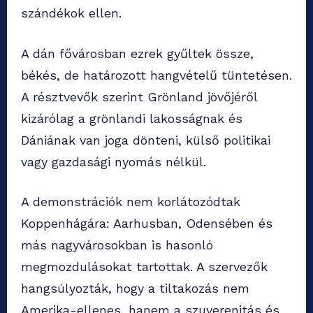
szándékok ellen.
A dán fővárosban ezrek gyűltek össze,
békés, de határozott hangvételű tüntetésen.
A résztvevők szerint Grönland jövőjéről
kizárólag a grönlandi lakosságnak és
Dániának van joga dönteni, külső politikai
vagy gazdasági nyomás nélkül.
A demonstrációk nem korlátozódtak
Koppenhágára: Aarhusban, Odensében és
más nagyvárosokban is hasonló
megmozdulásokat tartottak. A szervezők
hangsúlyozták, hogy a tiltakozás nem
Amerika-ellenes, hanem a szuverenitás és