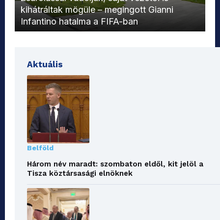
kihátráltak mögüle – megingott Gianni
Mo
Infantino hatalma a FIFA-ban
el
Aktuális
Belföld
Három név maradt: szombaton eldől, kit jelöl a
Tisza köztársasági elnöknek