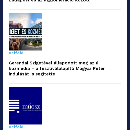
Budapest és az agglomeráció között
Belföld
Gerendai Szigetével állapodott meg az új
közmédia – a fesztiválalapító Magyar Péter
indulását is segítette
Belföld