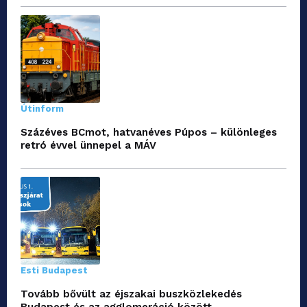
Útinform
Százéves BCmot, hatvanéves Púpos – különleges
retró évvel ünnepel a MÁV
Esti Budapest
Tovább bővült az éjszakai buszközlekedés