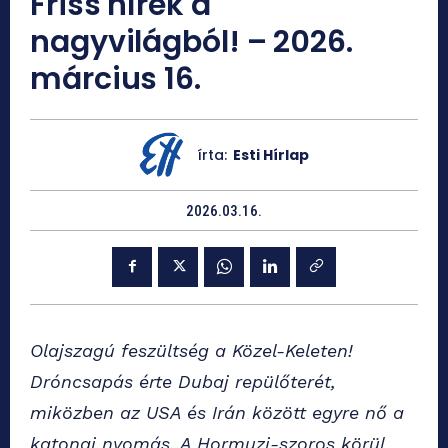
Friss hírek a
nagyvilágból! – 2026.
március 16.
írta:
Esti Hírlap
2026.03.16.
Olajszagú feszültség a Közel-Keleten!
Dróncsapás érte Dubaj repülőterét,
miközben az USA és Irán között egyre nő a
katonai nyomás. A Hormuzi-szoros körül