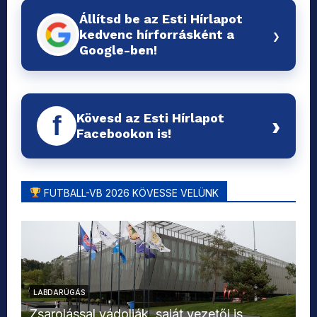
Állítsd be az Esti Hírlapot
›
kedvenc hírforrásként a
Google-ben!
Kövesd az Esti Hírlapot
f
›
Facebookon is!
FUTBALL-VB 2026 KÖVESSE VELÜNK
LABDARÚGÁS
L
Zsarolással vádolják, saját vezetői is