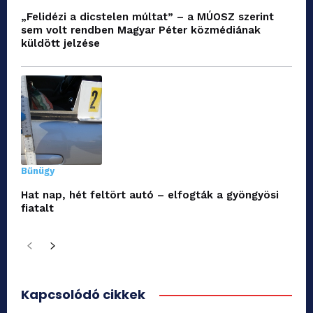
„Felidézi a dicstelen múltat” – a MÚOSZ szerint
sem volt rendben Magyar Péter közmédiának
küldött jelzése
Bűnügy
Hat nap, hét feltört autó – elfogták a gyöngyösi
fiatalt
Kapcsolódó cikkek