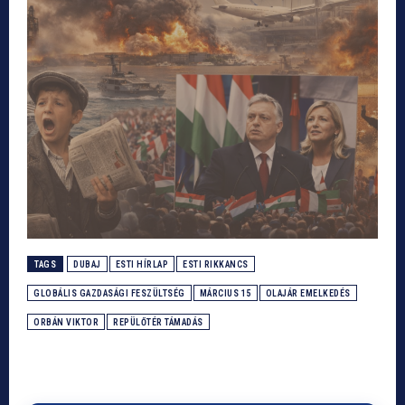
TAGS
DUBAJ
ESTI HÍRLAP
ESTI RIKKANCS
GLOBÁLIS GAZDASÁGI FESZÜLTSÉG
MÁRCIUS 15
OLAJÁR EMELKEDÉS
ORBÁN VIKTOR
REPÜLŐTÉR TÁMADÁS