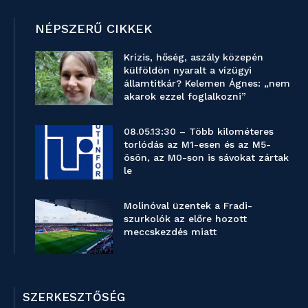
NÉPSZERŰ CIKKEK
Krízis, hőség, aszály közepén
külföldön nyaralt a vízügyi
államtitkár? Kelemen Ágnes: „nem
akarok ezzel foglalkozni”
08.05.13:30 – Több kilométeres
torlódás az M1-esen és az M5-
ösön, az M0-son is sávokat zártak
le
Molinóval üzentek a Fradi-
szurkolók az előre hozott
meccskezdés miatt
SZERKESZTŐSÉG