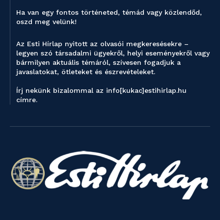
Ha van egy fontos történeted, témád vagy közlendőd,
oszd meg velünk!
Az Esti Hírlap nyitott az olvasói megkeresésekre –
legyen szó társadalmi ügyekről, helyi eseményekről vagy
bármilyen aktuális témáról, szívesen fogadjuk a
javaslatokat, ötleteket és észrevételeket.
Írj nekünk bizalommal az info[kukac]estihirlap.hu
címre.