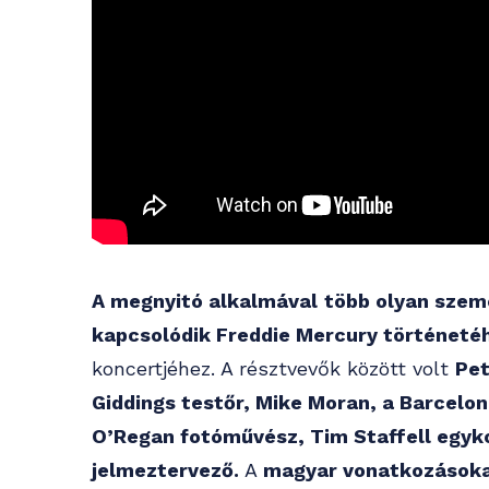
A megnyitó alkalmával
több olyan szemé
kapcsolódik Freddie Mercury történeté
koncertjéhez. A résztvevők között volt
Pet
Giddings testőr, Mike Moran, a Barcelo
O’Regan fotóművész, Tim Staffell egyko
jelmeztervező.
A
magyar vonatkozásoka