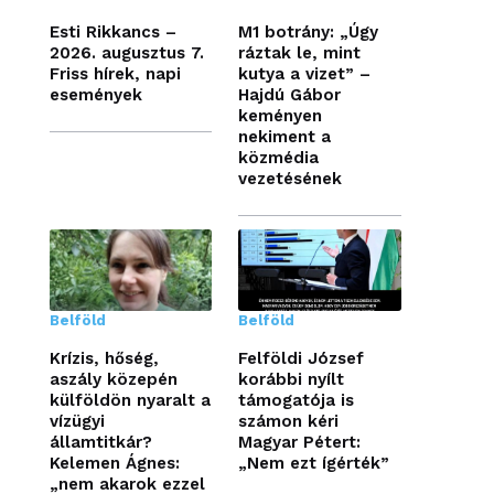
Esti Rikkancs –
M1 botrány: „Úgy
2026. augusztus 7.
ráztak le, mint
Friss hírek, napi
kutya a vizet” –
események
Hajdú Gábor
keményen
nekiment a
közmédia
vezetésének
Belföld
Belföld
Krízis, hőség,
Felföldi József
aszály közepén
korábbi nyílt
külföldön nyaralt a
támogatója is
vízügyi
számon kéri
államtitkár?
Magyar Pétert:
Kelemen Ágnes:
„Nem ezt ígérték”
„nem akarok ezzel