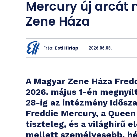
Mercury új arcát
Zene Háza
írta:
Esti Hírlap
2026.06.08.
A Magyar Zene Háza Freddi
2026. május 1-én megnyíl
28-ig
az intézmény Időszak
Freddie Mercury, a Queen
tiszteleg, és a világhírű 
mellett személyesebb, hét