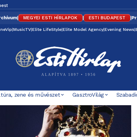
pest
rchívum
|
MEGYEI ESTI HÍRLAPOK
|
ESTI BUDAPEST
|
Pr
ineVip
|
MusicTV
|
Elite LifeStyle
|
Elite Model Agency
|
Evening News
|
ALAPÍTVA 1897 • 1956
ltúra, zene és művészet
GasztroVilág
Szabadi