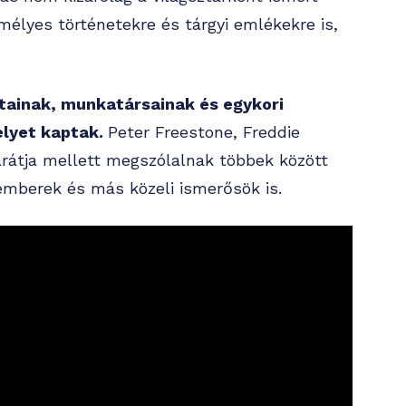
élyes történetekre és tárgyi emlékekre is,
átainak, munkatársainak és egykori
elyet kaptak.
Peter Freestone, Freddie
arátja mellett megszólalnak többek között
emberek és más közeli ismerősök is.