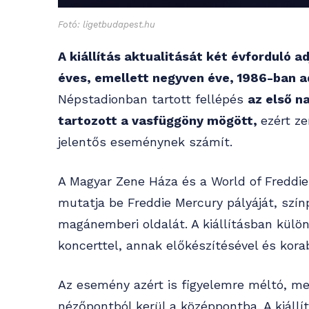
Fotó: ligetbudapest.hu
A kiállítás aktualitását két évforduló 
éves, emellett negyven éve, 1986-ban 
Népstadionban tartott fellépés
az első n
tartozott a vasfüggöny mögött,
ezért ze
jelentős eseménynek számít.
A Magyar Zene Háza és a World of Freddie
mutatja be Freddie Mercury pályáját, szín
magánemberi oldalát. A kiállításban külön
koncerttel, annak előkészítésével és korab
Az esemény azért is figyelemre méltó, me
nézőpontból kerül a középpontba. A kiállí