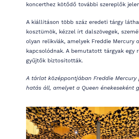
koncerthez kötődő további szereplők jelenl
A kiállításon több száz eredeti tárgy láth
kosztümök, kézzel írt dalszövegek, személ
olyan relikviák, amelyek Freddie Mercury 
kapcsolódnak. A bemutatott tárgyak egy ré
gyűjtők biztosították.
A tárlat középpontjában Freddie Mercury p
hatás áll, amelyet a Queen énekeseként g