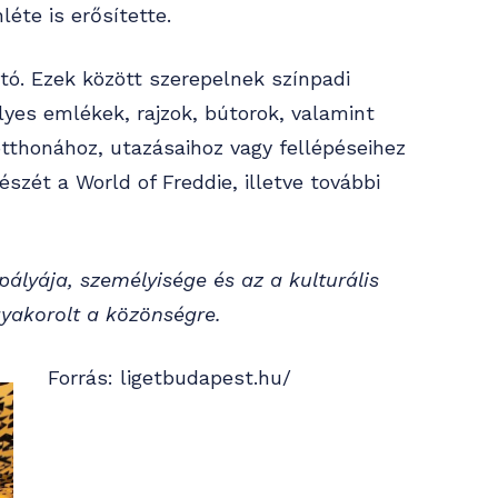
éte is erősítette.
ató. Ezek között szerepelnek színpadi
yes emlékek, rajzok, bútorok, valamint
otthonához, utazásaihoz vagy fellépéseihez
szét a World of Freddie, illetve további
ályája, személyisége és az a kulturális
yakorolt a közönségre.
Forrás: ligetbudapest.hu/