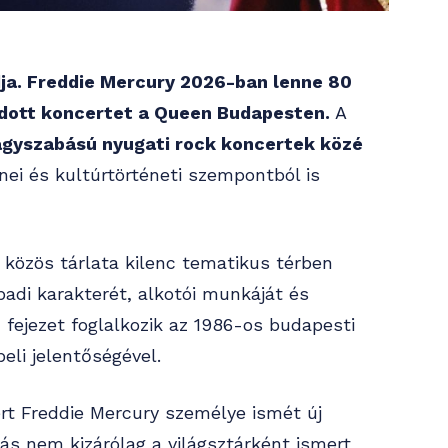
adja. Freddie Mercury 2026-ban lenne 80
adott koncertet a Queen Budapesten.
A
agyszabású nyugati rock koncertek közé
nei és kultúrtörténeti szempontból is
 közös tárlata kilenc tematikus térben
padi karakterét, alkotói munkáját és
 fejezet foglalkozik az 1986-os budapesti
eli jelentőségével.
rt Freddie Mercury személye ismét új
tás nem kizárólag a világsztárként ismert