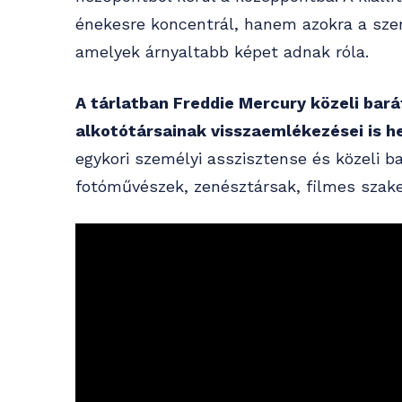
énekesre koncentrál, hanem azokra a szem
amelyek árnyaltabb képet adnak róla.
A tárlatban Freddie Mercury közeli bar
alkotótársainak visszaemlékezései is h
egykori személyi asszisztense és közeli b
fotóművészek, zenésztársak, filmes szak