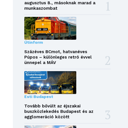
augusztus 8., másoknak marad a
munkaszombat
Útinform
Százéves BCmot, hatvanéves
Púpos – különleges retró évvel
ünnepel a MÁV
Esti Budapest
Tovább bővült az éjszakai
buszközlekedés Budapest és az
agglomeráció között