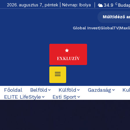
C
2026. augusztus 7., péntek | Névnap: Ibolya
34.9
Buda
Múltidéző a
Global Invest
|
GlobalTV
|
Maxl
EXKLUZÍV
Főoldal
Belföld
Külföld
Gazdaság
Ku
ELITE LifeStyle
Esti Sport