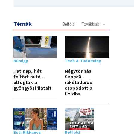
Témák
Belföld
Továbbiak
Bűnügy
Tech & Tudomány
Hat nap, hét
Négytonnás
feltört autó –
SpaceX-
elfogták a
rakétadarab
gyöngyösi fiatalt
csapódott a
Holdba
Esti Rikkancs
Belföld