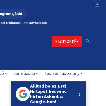
ogramajánló
Esti Rikkancs
|
Esti üdvözletek
ELŐFIZETÉS
dő
Járműzóna
Tech & Tudomány
Állítsd be az Esti
Hírlapot kedvenc
›
hírforrásként a
Google-ben!