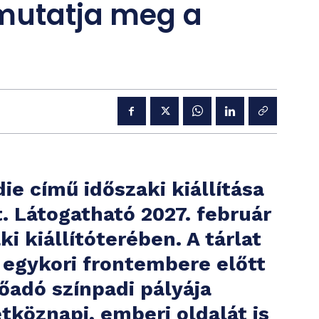
 mutatja meg a
e című időszaki kiállítása
t. Látogatható
2027. február
i kiállítóterében. A tárlat
 egykori frontembere előtt
előadó színpadi pályája
köznapi, emberi oldalát is