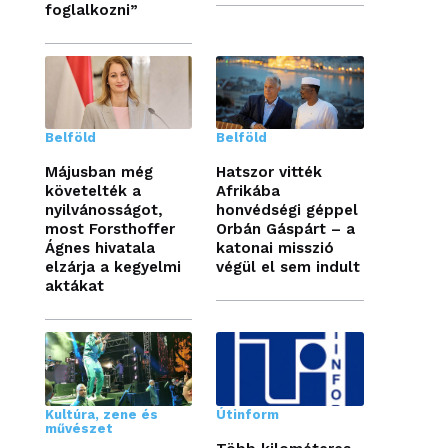
foglalkozni”
Belföld
Belföld
Májusban még
Hatszor vitték
követelték a
Afrikába
nyilvánosságot,
honvédségi géppel
most Forsthoffer
Orbán Gáspárt – a
Ágnes hivatala
katonai misszió
elzárja a kegyelmi
végül el sem indult
aktákat
Kultúra, zene és
Útinform
művészet