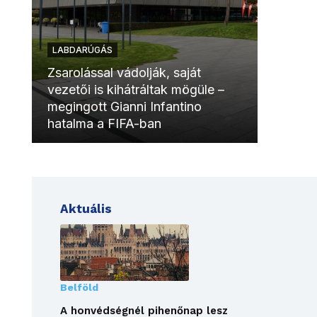
LABDARÚGÁS
LABDAR
Zsarolással vádolják, saját
vezetői is kihátráltak mögüle –
Molinóv
megingott Gianni Infantino
szurkol
hatalma a FIFA-ban
meccsk
Aktuális
Belföld
A honvédségnél pihenőnap lesz