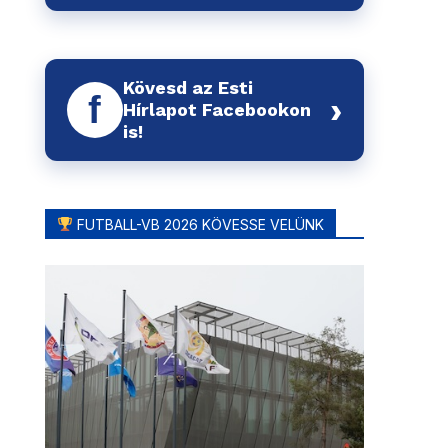
Kövesd az Esti
f
›
Hírlapot Facebookon
is!
FUTBALL-VB 2026 KÖVESSE VELÜNK