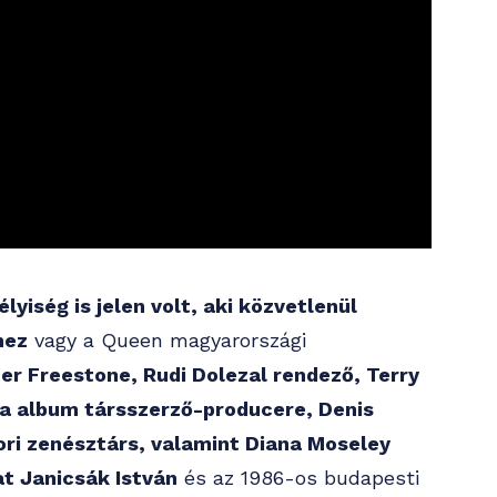
lyiség is jelen volt, aki közvetlenül
hez
vagy a Queen magyarországi
er Freestone, Rudi Dolezal rendező, Terry
na album társszerző-producere, Denis
ri zenésztárs, valamint Diana Moseley
t Janicsák István
és az 1986-os budapesti