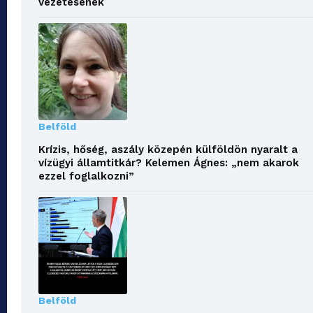
vezetésének
Belföld
Krízis, hőség, aszály közepén külföldön nyaralt a
vízügyi államtitkár? Kelemen Ágnes: „nem akarok
ezzel foglalkozni”
Belföld