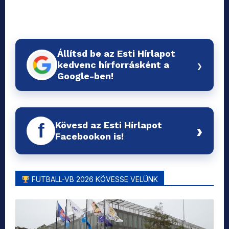
Állítsd be az Esti Hírlapot
›
kedvenc hírforrásként a
Google-ben!
Kövesd az Esti Hírlapot
f
›
Facebookon is!
FUTBALL-VB 2026 KÖVESSE VELÜNK