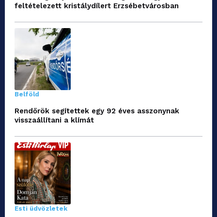
feltételezett kristálydílert Erzsébetvárosban
Belföld
Rendőrök segítettek egy 92 éves asszonynak
visszaállítani a klímát
Esti üdvözletek