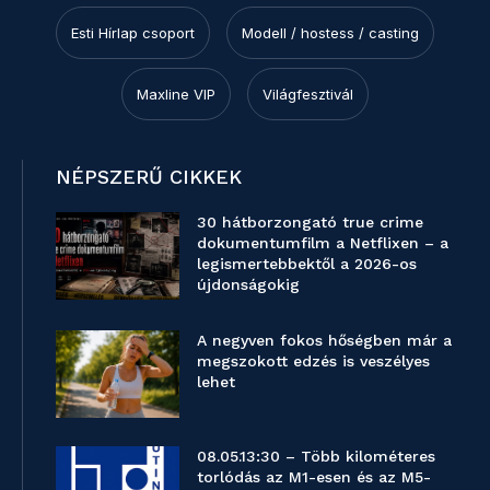
Esti Hírlap csoport
Modell / hostess / casting
Maxline VIP
Világfesztivál
NÉPSZERŰ CIKKEK
30 hátborzongató true crime
dokumentumfilm a Netflixen – a
legismertebbektől a 2026-os
újdonságokig
A negyven fokos hőségben már a
megszokott edzés is veszélyes
lehet
08.05.13:30 – Több kilométeres
torlódás az M1-esen és az M5-