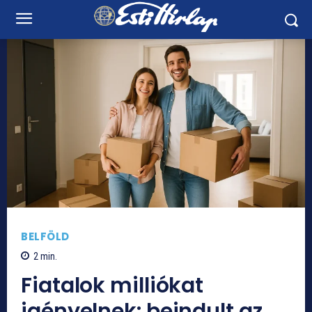
BELFÖLD
2
min.
Fiatalok milliókat
igényelnek: beindult az