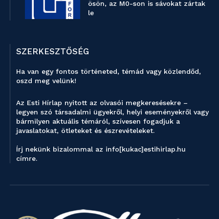
ösön, az M0-son is sávokat zártak
le
SZERKESZTŐSÉG
Ha van egy fontos történeted, témád vagy közlendőd,
oszd meg velünk!
Az Esti Hírlap nyitott az olvasói megkeresésekre –
legyen szó társadalmi ügyekről, helyi eseményekről vagy
bármilyen aktuális témáról, szívesen fogadjuk a
javaslatokat, ötleteket és észrevételeket.
Írj nekünk bizalommal az info[kukac]estihirlap.hu
címre.