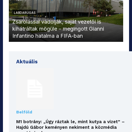
LABDARÚGÁS
L
Zsarolással vádolják, saját vezetői is
kihátráltak mögüle – megingott Gianni
Mo
Infantino hatalma a FIFA-ban
el
Aktuális
Belföld
M1 botrány: „Úgy ráztak le, mint kutya a vizet” –
Hajdú Gábor keményen nekiment a közmédia