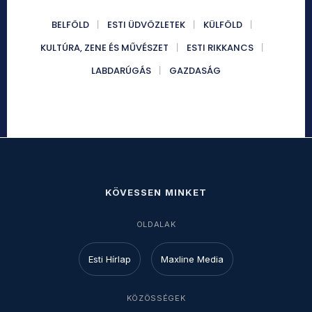
BELFÖLD
ESTI ÜDVÖZLETEK
KÜLFÖLD
KULTÚRA, ZENE ÉS MŰVÉSZET
ESTI RIKKANCS
LABDARÚGÁS
GAZDASÁG
KÖVESSEN MINKET
OLDALAK
Esti Hírlap
Maxline Media
KÖZÖSSÉGEK