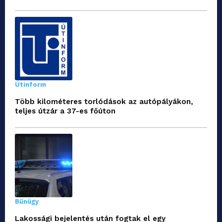
Útinform
Több kilométeres torlódások az autópályákon,
teljes útzár a 37-es főúton
Bűnügy
Lakossági bejelentés után fogtak el egy