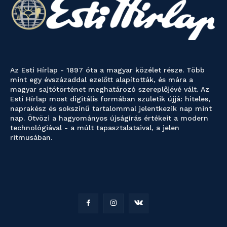
Az Esti Hírlap - 1897 óta a magyar közélet része. Több
mint egy évszázaddal ezelőtt alapították, és mára a
magyar sajtótörténet meghatározó szereplőjévé vált. Az
Esti Hírlap most digitális formában születik újjá: hiteles,
naprakész és sokszínű tartalommal jelentkezik nap mint
nap. Ötvözi a hagyományos újságírás értékeit a modern
technológiával - a múlt tapasztalataival, a jelen
ritmusában.