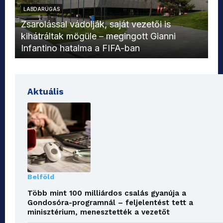
LABDARÚGÁS
L
Zsarolással vádolják, saját vezetői is
kihátráltak mögüle – megingott Gianni
Mo
Infantino hatalma a FIFA-ban
el
Aktuális
Belföld
Több mint 100 milliárdos csalás gyanúja a
Gondosóra-programnál – feljelentést tett a
minisztérium, menesztették a vezetőt