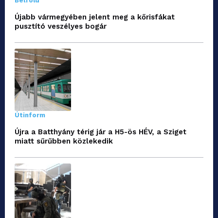
Belföld
Újabb vármegyében jelent meg a kőrisfákat
pusztító veszélyes bogár
Útinform
Újra a Batthyány térig jár a H5-ös HÉV, a Sziget
miatt sűrűbben közlekedik