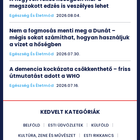
megszokott edzés is veszélyes lehet
Egészség És Életmód
2026.08.04.
Nem a fogmosás menti meg a Dunát –
mégis sokat számíthat, hogyan használjuk
a vizet a hőségben
Egészség És Életmód
2026.07.30.
A demencia kockázata csökkenthető – friss
útmutatást adott a WHO
Egészség És Életmód
2026.07.16.
KEDVELT KATEGÓRIÁK
BELFÖLD
ESTI ÜDVÖZLETEK
KÜLFÖLD
KULTÚRA, ZENE ÉS MŰVÉSZET
ESTI RIKKANCS