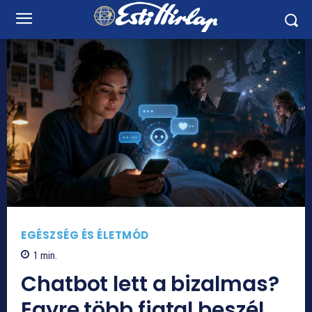
EGÉSZSÉG ÉS ÉLETMÓD
1
min.
Chatbot lett a bizalmas?
Egyre több fiatal beszél