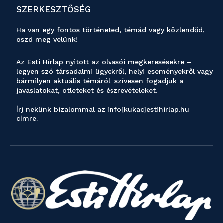
SZERKESZTŐSÉG
Ha van egy fontos történeted, témád vagy közlendőd,
oszd meg velünk!
Az Esti Hírlap nyitott az olvasói megkeresésekre –
legyen szó társadalmi ügyekről, helyi eseményekről vagy
bármilyen aktuális témáról, szívesen fogadjuk a
javaslatokat, ötleteket és észrevételeket.
Írj nekünk bizalommal az info[kukac]estihirlap.hu
címre.