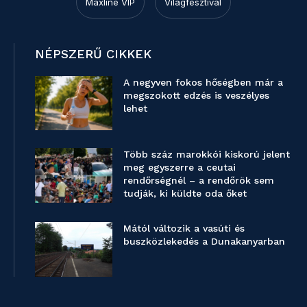
Maxline VIP
Világfesztivál
NÉPSZERŰ CIKKEK
A negyven fokos hőségben már a
megszokott edzés is veszélyes
lehet
Több száz marokkói kiskorú jelent
meg egyszerre a ceutai
rendőrségnél – a rendőrök sem
tudják, ki küldte oda őket
Mától változik a vasúti és
buszközlekedés a Dunakanyarban