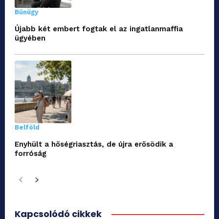
Bűnügy
Újabb két embert fogtak el az ingatlanmaffia
ügyében
Belföld
Enyhült a hőségriasztás, de újra erősödik a
forróság
Kapcsolódó cikkek