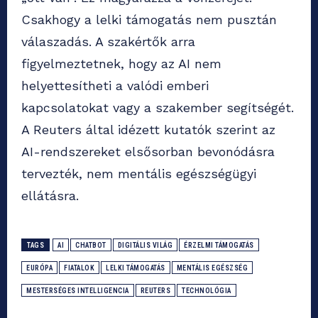
Csakhogy a lelki támogatás nem pusztán
válaszadás. A szakértők arra
figyelmeztetnek, hogy az AI nem
helyettesítheti a valódi emberi
kapcsolatokat vagy a szakember segítségét.
A Reuters által idézett kutatók szerint az
AI-rendszereket elsősorban bevonódásra
tervezték, nem mentális egészségügyi
ellátásra.
TAGS
AI
CHATBOT
DIGITÁLIS VILÁG
ÉRZELMI TÁMOGATÁS
EURÓPA
FIATALOK
LELKI TÁMOGATÁS
MENTÁLIS EGÉSZSÉG
MESTERSÉGES INTELLIGENCIA
REUTERS
TECHNOLÓGIA