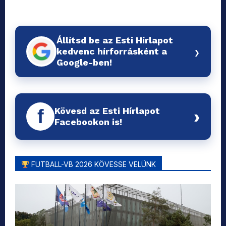
Állítsd be az Esti Hírlapot
›
kedvenc hírforrásként a
Google-ben!
Kövesd az Esti Hírlapot
f
›
Facebookon is!
FUTBALL-VB 2026 KÖVESSE VELÜNK