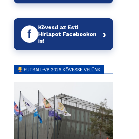
Kövesd az Esti
f
›
Hírlapot Facebookon
is!
FUTBALL-VB 2026 KÖVESSE VELÜNK