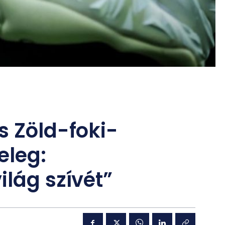
s Zöld-foki-
teleg:
ilág szívét”