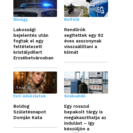
Bűnügy
Belföld
Lakossági
Rendőrök
bejelentés után
segítettek egy 92
fogtak el egy
éves asszonynak
feltételezett
visszaállítani a
kristálydílert
klímát
Erzsébetvárosban
Esti üdvözletek
Szabadidő
Boldog
Egy rosszul
Születésnapot
bepakolt tárgy is
Domján Kata
megakaszthatja az
indulást – így
készüljön a