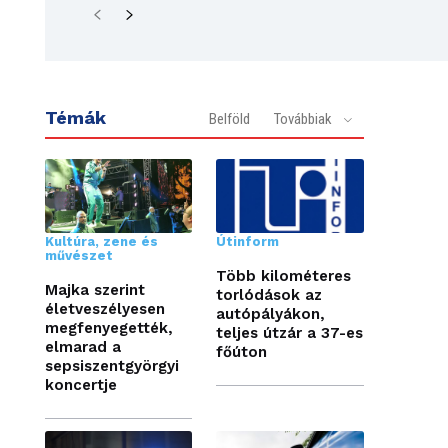
Témák
Belföld
Továbbiak
Kultúra, zene és
Útinform
művészet
Több kilométeres
Majka szerint
torlódások az
életveszélyesen
autópályákon,
megfenyegették,
teljes útzár a 37-es
elmarad a
főúton
sepsiszentgyörgyi
koncertje