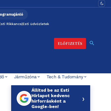
ogramajánló
Esti Rikkancs
|
Esti üdvözletek
ELŐFIZETÉS
dő
Járműzóna
Tech & Tudomány
Állítsd be az Esti
Hírlapot kedvenc
›
hírforrásként a
Google-ben!