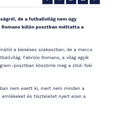
ságról, de a futballvilág nem úgy
io Romano külön posztban méltatta a
tínától a kieséses szakaszban, de a meccs
allvilág. Fabrizio Romano, a világ egyik
tagram-posztban köszönte meg a zöld-foki
jában nem esett ki, mert nem minden a
t, emlékeket és tiszteletet nyert ezen a