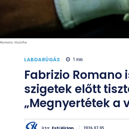
Romano Vozinha
LABDARÚGÁS
1
min.
Fabrizio Romano i
szigetek előtt tisz
„Megnyertétek a v
írta:
Esti Hírlap
2026.07.05.