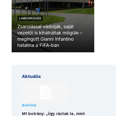
LABDARÚGÁS
LABDAR
Zsarolással vádolják, saját
vezetői is kihátráltak mögüle –
Molinóv
megingott Gianni Infantino
szurkol
hatalma a FIFA-ban
meccsk
Aktuális
Belföld
M1 botrány: „Úgy ráztak le, mint