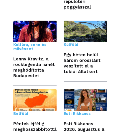
repülőtéri
poggyásszal
Kultúra, zene és
Külföld
művészet
Egy héten belül
Lenny Kravitz, a
három oroszlánt
rocklegenda ismét
veszített el a
meghódította
tokiói állatkert
Budapestet
Belföld
Esti Rikkancs
Péntek éjfélig
Esti Rikkancs –
meghosszabbítottá
2026. augusztus 6.