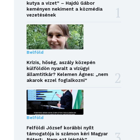
kutya a vizet” – Hajdú Gábor
keményen nekiment a közmédia
vezetésének
Belföld
Krízis, hőség, aszály közepén
külföldön nyaralt a vízügyi
államtitkár? Kelemen Ágnes: „nem
akarok ezzel foglalkozni”
Belföld
Felföldi József korábbi nyílt
támogatója is számon kéri Magyar
Pétert: „Nem ezt ígérték”