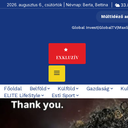
2026. augusztus 6., csütörtök | Névnap: Berta, Bettina
33.
Múltidéző a
Global Invest
|
GlobalTV
|
Maxl
EXKLUZÍV
Főoldal
Belföld
Külföld
Gazdaság
Ku
ELITE LifeStyle
Esti Sport