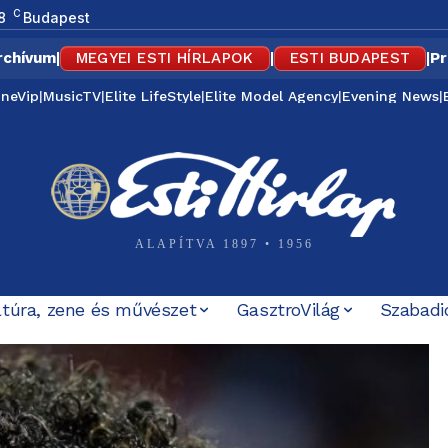
C
8
Budapest
rchívum
|
MEGYEI ESTI HÍRLAPOK
|
ESTI BUDAPEST
|
Pr
ineVip
|
MusicTV
|
Elite LifeStyle
|
Elite Model Agency
|
Evening News
|
ALAPÍTVA 1897 • 1956
ltúra, zene és művészet
GasztroVilág
Szabadi