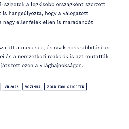
i-szigetek a legkisebb országként szerzett
t is hangsúlyozta, hogy a válogatott
 nagy ellenfelek ellen is maradandót
sszajött a meccsbe, és csak hosszabbításban
yei és a nemzetközi reakciók is azt mutatták:
játszott ezen a világbajnokságon.
VB 2026
VOZINHA
ZÖLD-FOKI-SZIGETEK