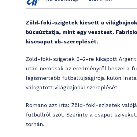
Zöld-foki-szigetek kiesett a világbajnok
búcsúztatja, mint egy vesztest. Fabriz
kiscsapat vb-szereplését.
Zöld-foki-szigetek 3–2-re kikapott Argen
után nemcsak az eredményről beszél a futb
legismertebb futballújságírója külön Ins
válogatott világbajnoki szereplését.
Romano azt írta: Zöld-foki-szigetek való
futballról szól. Szerinte a csapat szíveke
tornán.