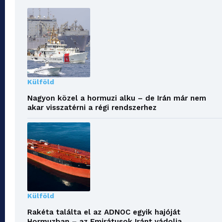
Külföld
Nagyon közel a hormuzi alku – de Irán már nem
akar visszatérni a régi rendszerhez
Külföld
Rakéta találta el az ADNOC egyik hajóját
Hormuzban – az Emirátusok Iránt vádolja