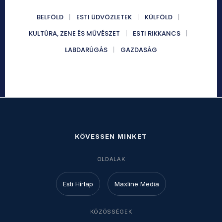
BELFÖLD
ESTI ÜDVÖZLETEK
KÜLFÖLD
KULTÚRA, ZENE ÉS MŰVÉSZET
ESTI RIKKANCS
LABDARÚGÁS
GAZDASÁG
KÖVESSEN MINKET
OLDALAK
Esti Hírlap
Maxline Media
KÖZÖSSÉGEK