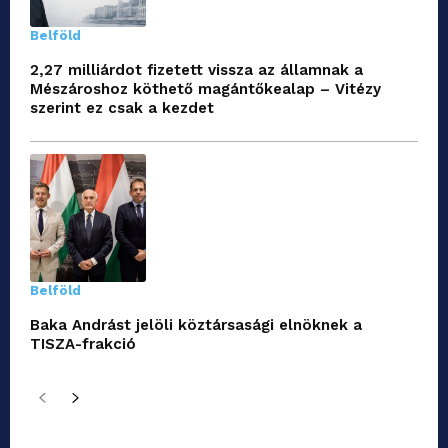
Belföld
2,27 milliárdot fizetett vissza az államnak a
Mészároshoz köthető magántőkealap – Vitézy
szerint ez csak a kezdet
Belföld
Baka Andrást jelöli köztársasági elnöknek a
TISZA-frakció