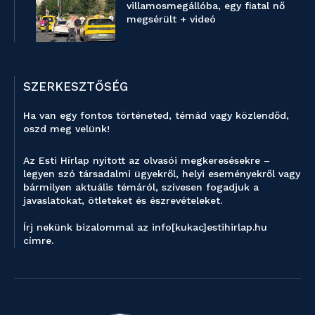
villamosmegállóba, egy fiatal nő
megsérült + videó
SZERKESZTŐSÉG
Ha van egy fontos történeted, témád vagy közlendőd,
oszd meg velünk!
Az Esti Hírlap nyitott az olvasói megkeresésekre –
legyen szó társadalmi ügyekről, helyi eseményekről vagy
bármilyen aktuális témáról, szívesen fogadjuk a
javaslatokat, ötleteket és észrevételeket.
Írj nekünk bizalommal az info[kukac]estihirlap.hu
címre.