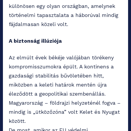
különösen egy olyan országban, amelynek
történelmi tapasztalata a háborúval mindig
fájdalmasan közeli volt.
A biztonság illúziója
Az elmúlt évek békéje valójában törékeny
kompromisszumokra épült. A kontinens a
gazdasági stabilitás bűvöletében hitt,
miközben a keleti határok mentén újra
éleződött a geopolitikai szembenállás.
Magyarország – földrajzi helyzeténél fogva –
mindig is „ütközőzóna” volt Kelet és Nyugat
között.
De most, amikor az EU védelmi