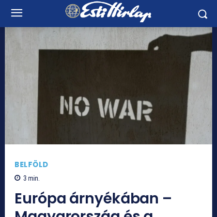
BELFÖLD
3
min.
Európa árnyékában –
Magyarország és a