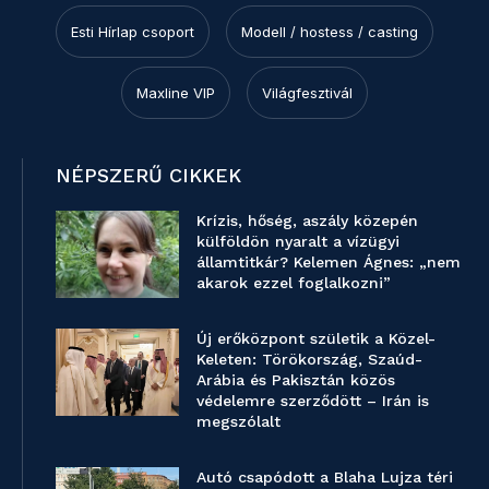
Esti Hírlap csoport
Modell / hostess / casting
Maxline VIP
Világfesztivál
NÉPSZERŰ CIKKEK
Krízis, hőség, aszály közepén
külföldön nyaralt a vízügyi
államtitkár? Kelemen Ágnes: „nem
akarok ezzel foglalkozni”
Új erőközpont születik a Közel-
Keleten: Törökország, Szaúd-
Arábia és Pakisztán közös
védelemre szerződött – Irán is
megszólalt
Autó csapódott a Blaha Lujza téri