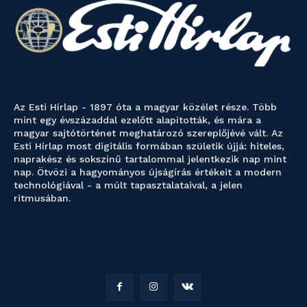
Az Esti Hírlap - 1897 óta a magyar közélet része. Több
mint egy évszázaddal ezelőtt alapították, és mára a
magyar sajtótörténet meghatározó szereplőjévé vált. Az
Esti Hírlap most digitális formában születik újjá: hiteles,
naprakész és sokszínű tartalommal jelentkezik nap mint
nap. Ötvözi a hagyományos újságírás értékeit a modern
technológiával - a múlt tapasztalataival, a jelen
ritmusában.