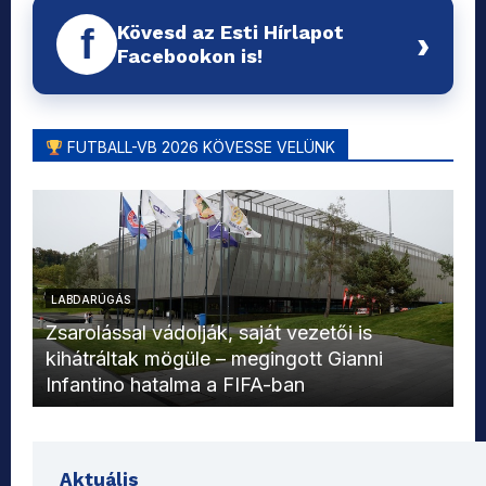
Kövesd az Esti Hírlapot
f
›
Facebookon is!
FUTBALL-VB 2026 KÖVESSE VELÜNK
LABDARÚGÁS
L
Zsarolással vádolják, saját vezetői is
kihátráltak mögüle – megingott Gianni
Mo
Infantino hatalma a FIFA-ban
el
Aktuális