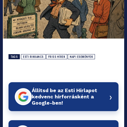
TAGS
ESTI RIKKANCS
FRISS HÍREK
NAPI ESEMÉNYEK
Állítsd be az Esti Hírlapot
›
kedvenc hírforrásként a
Google-ben!