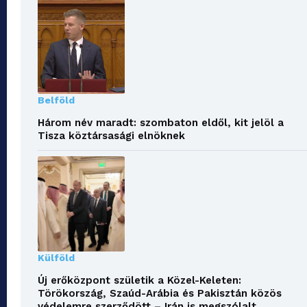
Belföld
Három név maradt: szombaton eldől, kit jelöl a
Tisza köztársasági elnöknek
Külföld
Új erőközpont születik a Közel-Keleten:
Törökország, Szaúd-Arábia és Pakisztán közös
védelemre szerződött – Irán is megszólalt