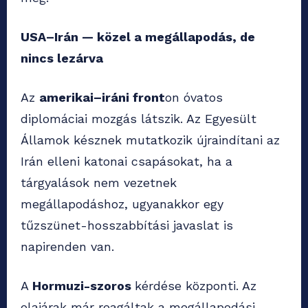
USA–Irán — közel a megállapodás, de
nincs lezárva
Az
amerikai–iráni front
on óvatos
diplomáciai mozgás látszik. Az Egyesült
Államok késznek mutatkozik újraindítani az
Irán elleni katonai csapásokat, ha a
tárgyalások nem vezetnek
megállapodáshoz, ugyanakkor egy
tűzszünet-hosszabbítási javaslat is
napirenden van.
A
Hormuzi-szoros
kérdése központi. Az
olajárak már reagáltak a megállapodási