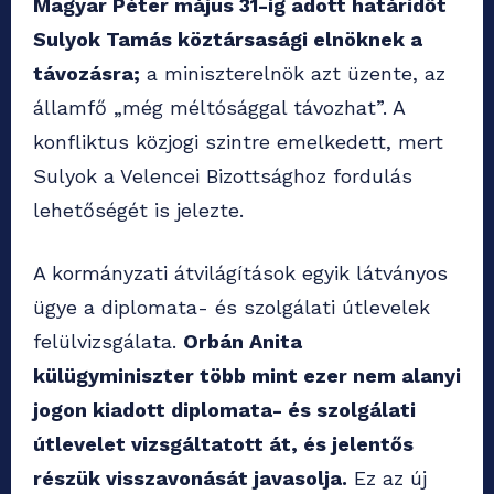
Magyar Péter május 31-ig adott határidőt
Sulyok Tamás köztársasági elnöknek a
távozásra;
a miniszterelnök azt üzente, az
államfő „még méltósággal távozhat”. A
konfliktus közjogi szintre emelkedett, mert
Sulyok a Velencei Bizottsághoz fordulás
lehetőségét is jelezte.
A kormányzati átvilágítások egyik látványos
ügye a diplomata- és szolgálati útlevelek
felülvizsgálata.
Orbán Anita
külügyminiszter több mint ezer nem alanyi
jogon kiadott diplomata- és szolgálati
útlevelet vizsgáltatott át, és jelentős
részük visszavonását javasolja.
Ez az új