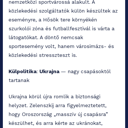
nemzetközi sportvárossá alakult. A
közlekedési szolgáltatók külön készültek az
eseményre, a Hősök tere környékén
szurkolói zóna és futballfesztivál is várta a
látogatókat. A döntő nemcsak
sportesemény volt, hanem városimázs- és
közlekedési stresszteszt is.
Külpolitika
:
Ukrajna
— nagy csapásoktól
tartanak
Ukrajna körül újra romlik a biztonsági
helyzet. Zelenszkij arra figyelmeztetett,
hogy Oroszország „masszív új csapásra”
készülhet, és arra kérte az ukránokat,