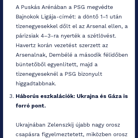
A Puskás Arénában a PSG megvédte
Bajnokok Ligája-címét: a döntő 1–1 után
tizenegyesekkel dőlt el az Arsenal ellen, a
párizsiak 4–3-ra nyerték a szétlövést.
Havertz korán vezetést szerzett az
Arsenalnak, Dembélé a második félidőben
büntetőből egyenlített, majd a
tizenegyeseknél a PSG bizonyult
higgadtabbnak.
Háborús eszkalációk: Ukrajna és Gáza is
forró pont.
Ukrajnában Zelenszkij újabb nagy orosz
csapásra figyelmeztetett, miközben orosz