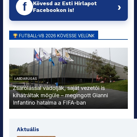
Kövesd az Esti Hírlapot
f
›
Facebookon is!
FUTBALL-VB 2026 KÖVESSE VELÜNK
LABDARÚGÁS
L
Zsarolással vádolják, saját vezetői is
kihátráltak mögüle – megingott Gianni
Mo
Infantino hatalma a FIFA-ban
el
Aktuális