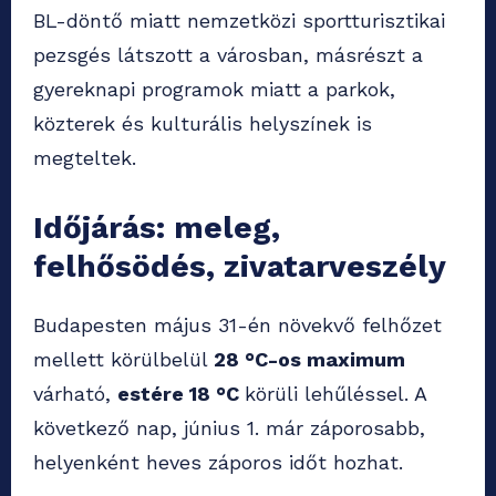
BL-döntő miatt nemzetközi sportturisztikai
pezsgés látszott a városban, másrészt a
gyereknapi programok miatt a parkok,
közterek és kulturális helyszínek is
megteltek.
Időjárás: meleg,
felhősödés, zivatarveszély
Budapesten május 31-én növekvő felhőzet
mellett körülbelül
28 °C-os maximum
várható,
estére 18 °C
körüli lehűléssel. A
következő nap, június 1. már záporosabb,
helyenként heves záporos időt hozhat.