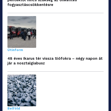
péntektől nincs szükség az önkéntes
fogyasztáscsökkentésre
Útinform
48 éves Ikarus tér vissza Siófokra – négy napon át
jár a nosztalgiabusz
Belföld