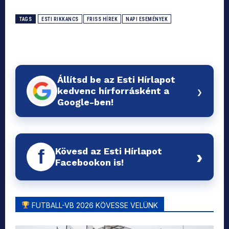
TAGS
ESTI RIKKANCS
FRISS HÍREK
NAPI ESEMÉNYEK
Állítsd be az Esti Hírlapot
›
kedvenc hírforrásként a
Google-ben!
Kövesd az Esti Hírlapot
f
›
Facebookon is!
FUTBALL-VB 2026 KÖVESSE VELÜNK