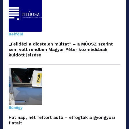
Belföld
„Felidézi a dicstelen múltat” – a MÚOSZ szerint
sem volt rendben Magyar Péter közmédiának
küldött jelzése
Bűnügy
Hat nap, hét feltört autó – elfogták a gyöngyösi
fiatalt