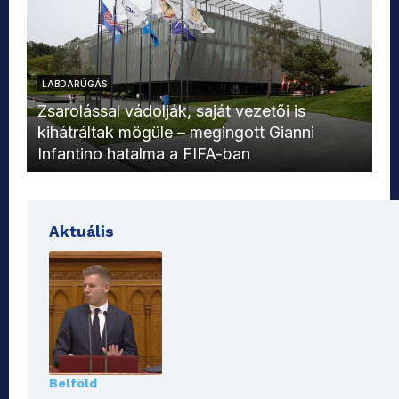
LABDARÚGÁS
L
Zsarolással vádolják, saját vezetői is
kihátráltak mögüle – megingott Gianni
Mo
Infantino hatalma a FIFA-ban
el
Aktuális
Belföld