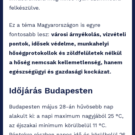
felkészülve.
Ez a téma Magyarországon is egyre
fontosabb lesz:
városi árnyékolás, vízvételi
pontok, idősek védelme, munkahelyi
hőségprotokollok és zöldfelületek nélkül
a hőség nemcsak kellemetlenség, hanem
egészségügyi és gazdasági kockázat.
Időjárás Budapesten
Budapesten május 28-án hűvösebb nap
alakult ki: a napi maximum nagyjából 25 °C,
az éjszakai minimum körülbelül 11 °C.
Péntekre részben napos idő és körülbelül 26