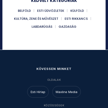
KEDVELT KATEGÓRIÁK
BELFÖLD
ESTI ÜDVÖZLETEK
KÜLFÖLD
KULTÚRA, ZENE ÉS MŰVÉSZET
ESTI RIKKANCS
LABDARÚGÁS
GAZDASÁG
KÖVESSEN MINKET
OLDALAK
Esti Hírlap
Maxline Media
KÖZÖSSÉGEK