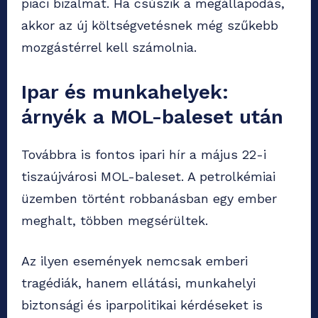
piaci bizalmat. Ha csúszik a megállapodás,
akkor az új költségvetésnek még szűkebb
mozgástérrel kell számolnia.
Ipar és munkahelyek:
árnyék a MOL-baleset után
Továbbra is fontos ipari hír a május 22-i
tiszaújvárosi MOL-baleset. A petrolkémiai
üzemben történt robbanásban egy ember
meghalt, többen megsérültek.
Az ilyen események nemcsak emberi
tragédiák, hanem ellátási, munkahelyi
biztonsági és iparpolitikai kérdéseket is