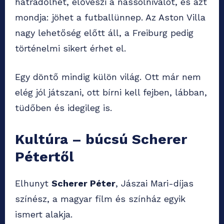
hátradőlhet, előveszi a nassolnivalót, és azt
mondja: jöhet a futballünnep. Az Aston Villa
nagy lehetőség előtt áll, a Freiburg pedig
történelmi sikert érhet el.
Egy döntő mindig külön világ. Ott már nem
elég jól játszani, ott bírni kell fejben, lábban,
tüdőben és idegileg is.
Kultúra – búcsú Scherer
Pétertől
Elhunyt
Scherer Péter
, Jászai Mari-díjas
színész, a magyar film és színház egyik
ismert alakja.