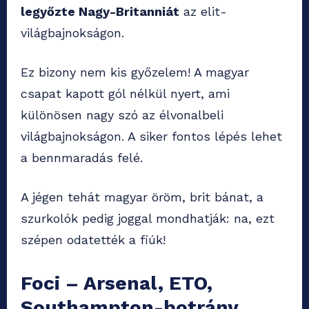
legyőzte Nagy-Britanniát
az elit-
világbajnokságon.
Ez bizony nem kis győzelem! A magyar
csapat kapott gól nélkül nyert, ami
különösen nagy szó az élvonalbeli
világbajnokságon. A siker fontos lépés lehet
a bennmaradás felé.
A jégen tehát magyar öröm, brit bánat, a
szurkolók pedig joggal mondhatják: na, ezt
szépen odatették a fiúk!
Foci – Arsenal, ETO,
Southampton-botrány