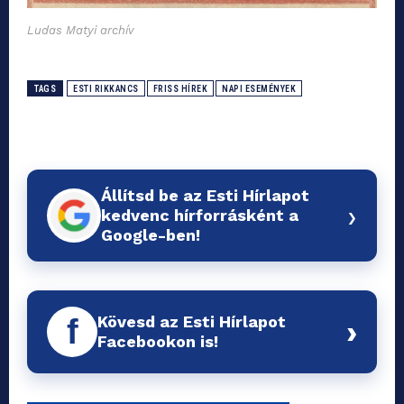
Ludas Matyi arch
ív
TAGS
ESTI RIKKANCS
FRISS HÍREK
NAPI ESEMÉNYEK
Állítsd be az Esti Hírlapot
›
kedvenc hírforrásként a
Google-ben!
Kövesd az Esti Hírlapot
f
›
Facebookon is!