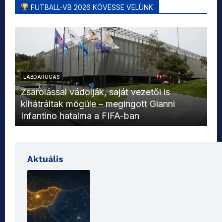
FUTBALL-VB 2026 KÖVESSE VELÜNK
LABDARÚGÁS
L
Zsarolással vádolják, saját vezetői is
kihátráltak mögüle – megingott Gianni
Mo
Infantino hatalma a FIFA-ban
el
Aktuális