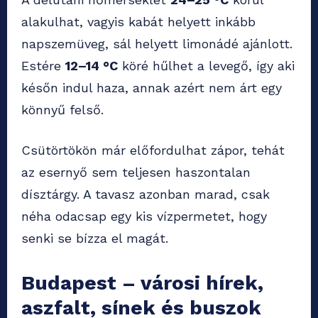
alakulhat, vagyis kabát helyett inkább
napszemüveg, sál helyett limonádé ajánlott.
Estére
12–14 °C
köré hűlhet a levegő, így aki
későn indul haza, annak azért nem árt egy
könnyű felső.
Csütörtökön már előfordulhat zápor, tehát
az esernyő sem teljesen haszontalan
dísztárgy. A tavasz azonban marad, csak
néha odacsap egy kis vízpermetet, hogy
senki se bízza el magát.
Budapest – városi hírek,
aszfalt, sínek és buszok