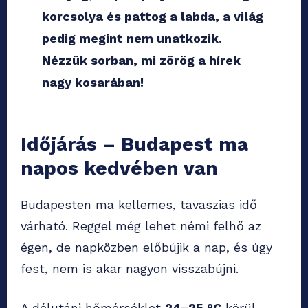
korcsolya és pattog a labda, a világ
pedig megint nem unatkozik.
Nézzük sorban, mi zörög a hírek
nagy kosarában!
Időjárás – Budapest ma
napos kedvében van
Budapesten ma kellemes, tavaszias idő
várható. Reggel még lehet némi felhő az
égen, de napközben előbújik a nap, és úgy
fest, nem is akar nagyon visszabújni.
A délutáni hőmérséklet
24–25 °C
körül