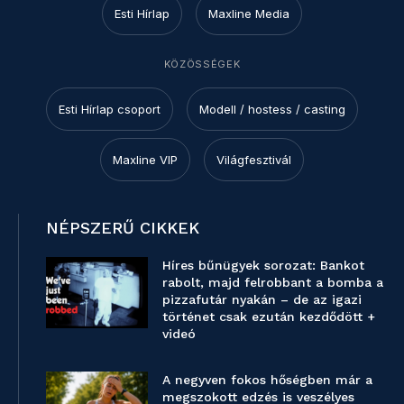
Esti Hírlap
Maxline Media
KÖZÖSSÉGEK
Esti Hírlap csoport
Modell / hostess / casting
Maxline VIP
Világfesztivál
NÉPSZERŰ CIKKEK
Híres bűnügyek sorozat: Bankot
rabolt, majd felrobbant a bomba a
pizzafutár nyakán – de az igazi
történet csak ezután kezdődött +
videó
A negyven fokos hőségben már a
megszokott edzés is veszélyes