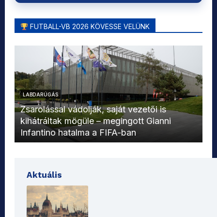
FUTBALL-VB 2026 KÖVESSE VELÜNK
LABDARÚGÁS
L
Zsarolással vádolják, saját vezetői is
kihátráltak mögüle – megingott Gianni
Mo
Infantino hatalma a FIFA-ban
el
Aktuális