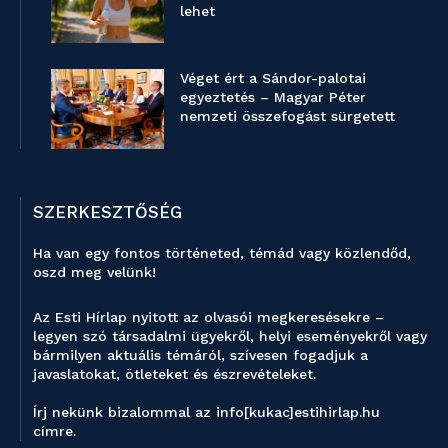
lehet
Véget ért a Sándor-palotai
egyeztetés – Magyar Péter
nemzeti összefogást sürgetett
SZERKESZTŐSÉG
Ha van egy fontos történeted, témád vagy közlendőd,
oszd meg velünk!
Az Esti Hírlap nyitott az olvasói megkeresésekre –
legyen szó társadalmi ügyekről, helyi eseményekről vagy
bármilyen aktuális témáról, szívesen fogadjuk a
javaslatokat, ötleteket és észrevételeket.
Írj nekünk bizalommal az info[kukac]estihirlap.hu
címre.