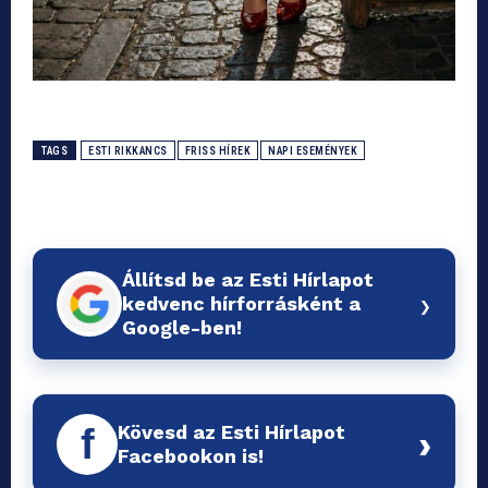
TAGS
ESTI RIKKANCS
FRISS HÍREK
NAPI ESEMÉNYEK
Állítsd be az Esti Hírlapot
›
kedvenc hírforrásként a
Google-ben!
Kövesd az Esti Hírlapot
f
›
Facebookon is!