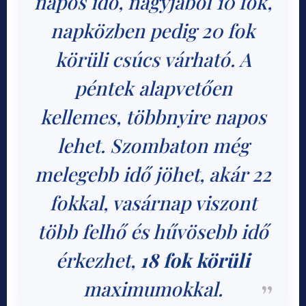
napos idő, nagyjából 10 fok,
napközben pedig 20 fok
körüli csúcs várható. A
péntek alapvetően
kellemes, többnyire napos
lehet. Szombaton még
melegebb idő jöhet, akár 22
fokkal, vasárnap viszont
több felhő és hűvösebb idő
érkezhet,
18 fok körüli
maximumokkal.