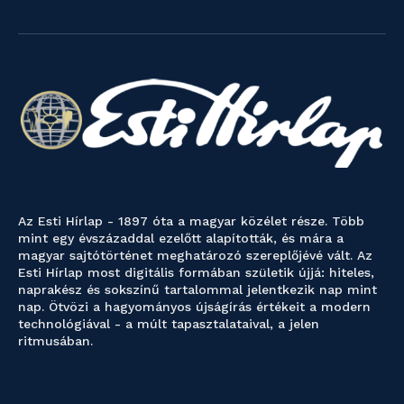
Az Esti Hírlap - 1897 óta a magyar közélet része. Több
mint egy évszázaddal ezelőtt alapították, és mára a
magyar sajtótörténet meghatározó szereplőjévé vált. Az
Esti Hírlap most digitális formában születik újjá: hiteles,
naprakész és sokszínű tartalommal jelentkezik nap mint
nap. Ötvözi a hagyományos újságírás értékeit a modern
technológiával - a múlt tapasztalataival, a jelen
ritmusában.