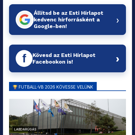
Állítsd be az Esti Hírlapot
›
kedvenc hírforrásként a
Google-ben!
Kövesd az Esti Hírlapot
f
›
Facebookon is!
FUTBALL-VB 2026 KÖVESSE VELÜNK
LABDARÚGÁS