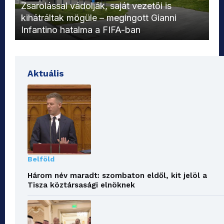
L
Zsarolással vádolják, saját vezetői is
kihátráltak mögüle – megingott Gianni
Mo
Infantino hatalma a FIFA-ban
el
Aktuális
Belföld
Három név maradt: szombaton eldől, kit jelöl a
Tisza köztársasági elnöknek