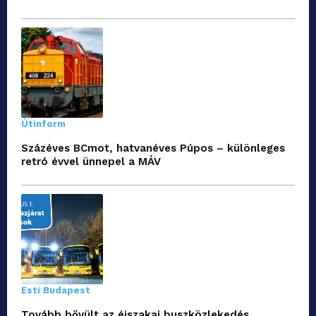
Útinform
Százéves BCmot, hatvanéves Púpos – különleges
retró évvel ünnepel a MÁV
Esti Budapest
Tovább bővült az éjszakai buszközlekedés