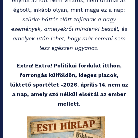
enyhül az idő. Nem viharos, nem drámai az
égbolt, inkább olyan, mint maga ez a nap:
szürke háttér előtt zajlanak a nagy
események, amelyekről mindenki beszél, és
amelyek után lehet, hogy már semmi sem
lesz egészen ugyanaz.
Extra! Extra! Politikai fordulat itthon,
forrongás külföldön, ideges piacok,
lüktető sportélet -2026. április 14. nem az
a nap, amely szó nélkül elsétál az ember
mellett.