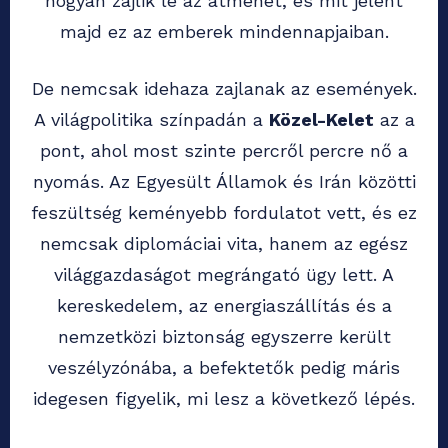
hogyan zajlik le az átmenet, és mit jelent
majd ez az emberek mindennapjaiban.
De nemcsak idehaza zajlanak az események.
A világpolitika színpadán a
Közel-Kelet
az a
pont, ahol most szinte percről percre nő a
nyomás. Az Egyesült Államok és Irán közötti
feszültség keményebb fordulatot vett, és ez
nemcsak diplomáciai vita, hanem az egész
világgazdaságot megrángató ügy lett. A
kereskedelem, az energiaszállítás és a
nemzetközi biztonság egyszerre került
veszélyzónába, a befektetők pedig máris
idegesen figyelik, mi lesz a következő lépés.