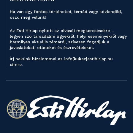
Ha van egy fontos történeted, témád vagy közlendőd,
oszd meg velünk!
Az Esti Hírlap nyitott az olvasói megkeresésekre –
legyen szó társadalmi ügyekről, helyi eseményekről vagy
bármilyen aktuális témáról, szívesen fogadjuk a
javaslatokat, ötleteket és észrevételeket.
Írj nekünk bizalommal az info[kukac]estihirlap.hu
címre.