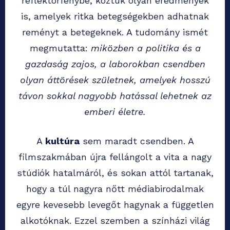
reflektorfénybe, köztük olyan eredmények
is, amelyek ritka betegségekben adhatnak
reményt a betegeknek. A tudomány ismét
megmutatta:
miközben a politika és a
gazdaság zajos, a laborokban csendben
olyan áttörések születnek, amelyek hosszú
távon sokkal nagyobb hatással lehetnek az
emberi életre.
A
kultúra
sem maradt csendben. A
filmszakmában újra fellángolt a vita a nagy
stúdiók hatalmáról, és sokan attól tartanak,
hogy a túl nagyra nőtt médiabirodalmak
egyre kevesebb levegőt hagynak a független
alkotóknak. Ezzel szemben a színházi világ