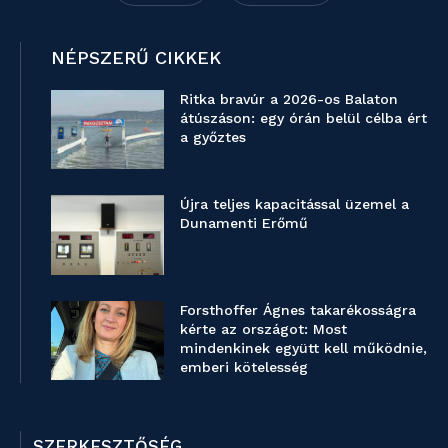
NÉPSZERŰ CIKKEK
Ritka bravúr a 2026-os Balaton
átúszáson: egy órán belül célba ért
a győztes
Újra teljes kapacitással üzemel a
Dunamenti Erőmű
Forsthoffer Ágnes takarékosságra
kérte az országot: Most
mindenkinek együtt kell működnie,
emberi kötelesség
SZERKESZTŐSÉG