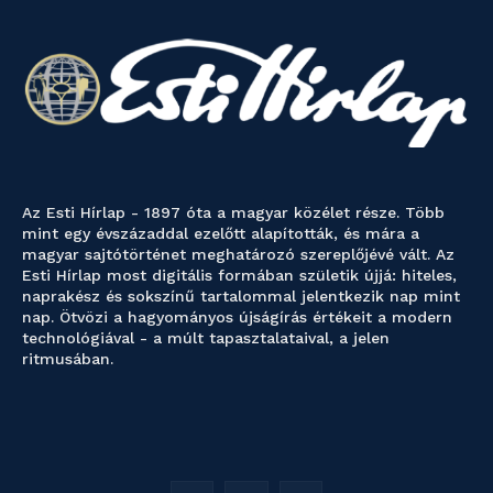
Az Esti Hírlap - 1897 óta a magyar közélet része. Több
mint egy évszázaddal ezelőtt alapították, és mára a
magyar sajtótörténet meghatározó szereplőjévé vált. Az
Esti Hírlap most digitális formában születik újjá: hiteles,
naprakész és sokszínű tartalommal jelentkezik nap mint
nap. Ötvözi a hagyományos újságírás értékeit a modern
technológiával - a múlt tapasztalataival, a jelen
ritmusában.