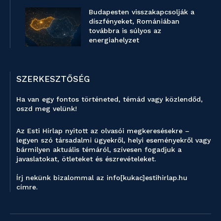
Budapesten visszakapcsolják a
díszfényeket, Romániában
továbbra is súlyos az
energiahelyzet
SZERKESZTŐSÉG
Ha van egy fontos történeted, témád vagy közlendőd,
oszd meg velünk!
Az Esti Hírlap nyitott az olvasói megkeresésekre –
legyen szó társadalmi ügyekről, helyi eseményekről vagy
bármilyen aktuális témáról, szívesen fogadjuk a
javaslatokat, ötleteket és észrevételeket.
Írj nekünk bizalommal az info[kukac]estihirlap.hu
címre.