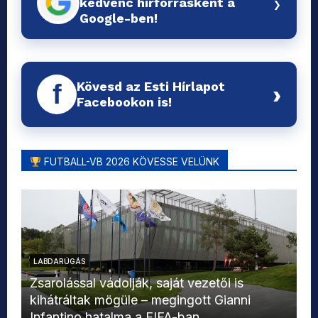
›
kedvenc hírforrásként a
Google-ben!
Kövesd az Esti Hírlapot
f
›
Facebookon is!
FUTBALL-VB 2026 KÖVESSE VELÜNK
LABDARÚGÁS
L
Zsarolással vádolják, saját vezetői is
kihátráltak mögüle – megingott Gianni
Mo
Infantino hatalma a FIFA-ban
el