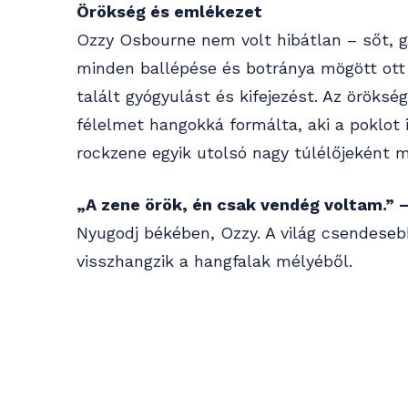
Örökség és emlékezet
Ozzy Osbourne nem volt hibátlan – sőt, 
minden ballépése és botránya mögött ott 
talált gyógyulást és kifejezést. Az öröksé
félelmet hangokká formálta, aki a poklot i
rockzene egyik utolsó nagy túlélőjeként m
„A zene örök, én csak vendég voltam.” 
Nyugodj békében, Ozzy. A világ csendeseb
visszhangzik a hangfalak mélyéből.