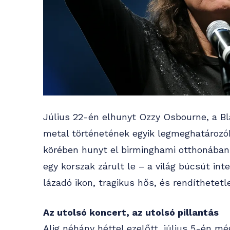
Július 22-én elhunyt Ozzy Osbourne, a B
metal történetének egyik legmeghatározób
körében hunyt el birminghami otthonában,
egy korszak zárult le – a világ búcsút int
lázadó ikon, tragikus hős, és rendíthetetl
Az utolsó koncert, az utolsó pillantás
Alig néhány héttel ezelőtt, július 5-én mé