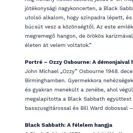
jótékonysági nagykoncerten, a Black Sabbat
utolsó alkalom, hogy színpadra lépett, és
búcsút vesz a közönségtől. Az este emléke
megremegő hangon, de örökös karizmával 
életen át velem voltatok.”
Portré – Ozzy Osbourne: A démonjaival 
John Michael „Ozzy” Osbourne 1948. decem
Birminghamben. Gyermekkora nehézségekkel
és gyakran menekült a zenébe, ahol végü
megalapította a Black Sabbath együttest 
basszusgitárossal és Bill Ward dobossal – 
Black Sabbath: A félelem hangja