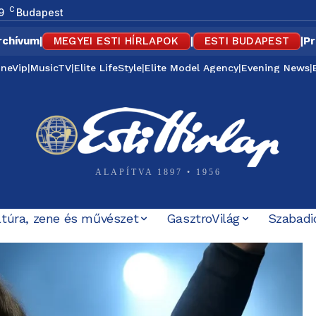
C
9
Budapest
rchívum
|
MEGYEI ESTI HÍRLAPOK
|
ESTI BUDAPEST
|
Pr
ineVip
|
MusicTV
|
Elite LifeStyle
|
Elite Model Agency
|
Evening News
|
ALAPÍTVA 1897 • 1956
ltúra, zene és művészet
GasztroVilág
Szabadi