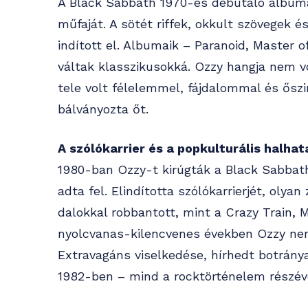
A Black Sabbath 1970-es debütáló albuma
műfaját. A sötét riffek, okkult szövegek 
indított el. Albumaik – Paranoid, Master 
váltak klasszikusokká. Ozzy hangja nem 
tele volt félelemmel, fájdalommal és őszi
bálványozta őt.
A szólókarrier és a popkulturális halha
1980-ban Ozzy-t kirúgták a Black Sabbat
adta fel. Elindította szólókarrierjét, oly
dalokkal robbantott, mint a Crazy Train, 
nyolcvanas-kilencvenes években Ozzy nem
Extravagáns viselkedése, hírhedt botrány
1982-ben – mind a rocktörténelem részévé