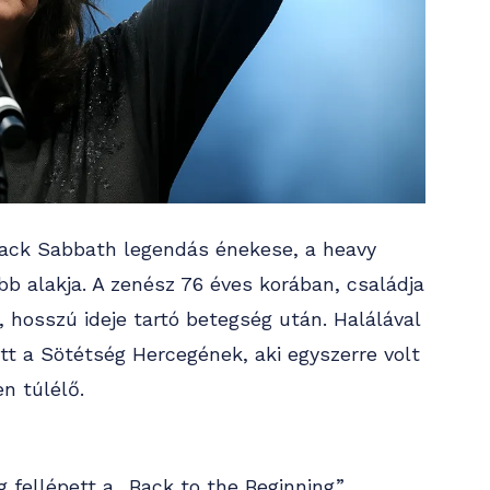
lack Sabbath legendás énekese, a heavy
b alakja. A zenész 76 éves korában, családja
 hosszú ideje tartó betegség után. Halálával
ett a Sötétség Hercegének, aki egyszerre volt
en túlélő.
g fellépett a „Back to the Beginning”