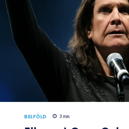
BELFÖLD
3
min.