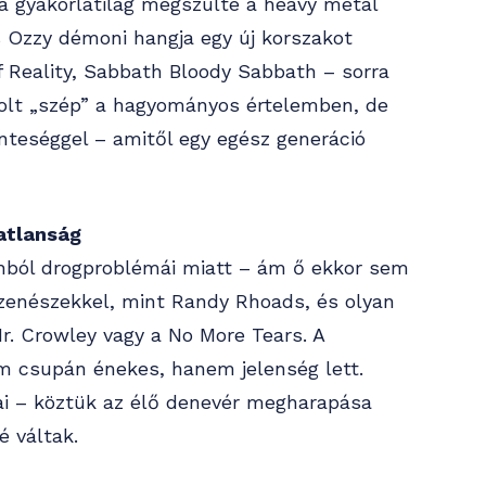
 gyakorlatilag megszülte a heavy metal
és Ozzy démoni hangja egy új korszakot
of Reality, Sabbath Bloody Sabbath – sorra
volt „szép” a hagyományos értelemben, de
nteséggel – amitől egy egész generáció
tatlanság
hból drogproblémái miatt – ám ő ekkor sem
an zenészekkel, mint Randy Rhoads, és olyan
Mr. Crowley vagy a No More Tears. A
 csupán énekes, hanem jelenség lett.
ai – köztük az élő denevér megharapása
 váltak.