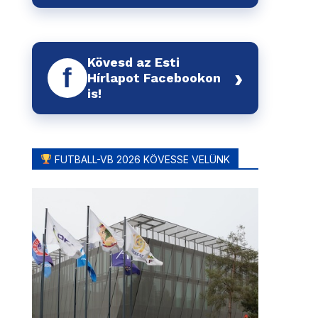
Kövesd az Esti
f
›
Hírlapot Facebookon
is!
FUTBALL-VB 2026 KÖVESSE VELÜNK