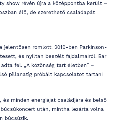
ty show révén újra a középpontba került –
oszban élő, de szerethető családapát
a jelentősen romlott. 2019-ben Parkinson-
esett, és nyíltan beszélt fájdalmairól. Bár
adta fel. „A közönség tart életben” –
só pillanatig próbált kapcsolatot tartani
l, és minden energiáját családjára és belső
i búcsúkoncert után, mintha lezárta volna
n búcsúzik.