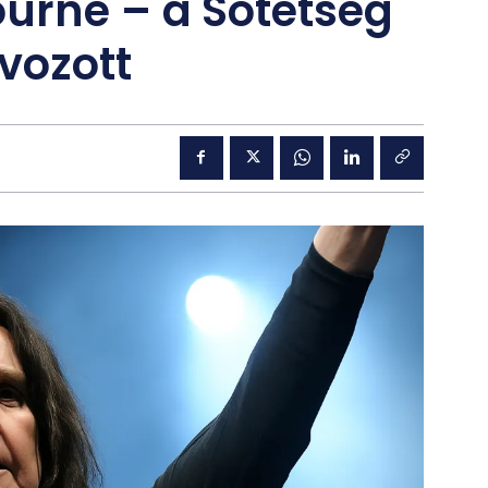
urne – a Sötétség
vozott