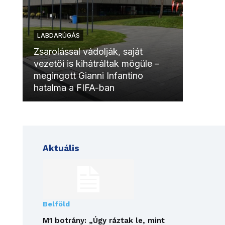
LABDARÚGÁS
LABDAR
Zsarolással vádolják, saját
vezetői is kihátráltak mögüle –
Molinóv
megingott Gianni Infantino
szurkol
hatalma a FIFA-ban
meccsk
Aktuális
Belföld
M1 botrány: „Úgy ráztak le, mint