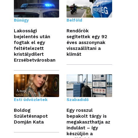
Bűnügy
Belföld
Lakossági
Rendőrök
bejelentés után
segítettek egy 92
fogtak el egy
éves asszonynak
feltételezett
visszaállítani a
kristálydílert
klímát
Erzsébetvárosban
Esti üdvözletek
Szabadidő
Boldog
Egy rosszul
Születésnapot
bepakolt tárgy is
Domján Kata
megakaszthatja az
indulást – így
készüljön a