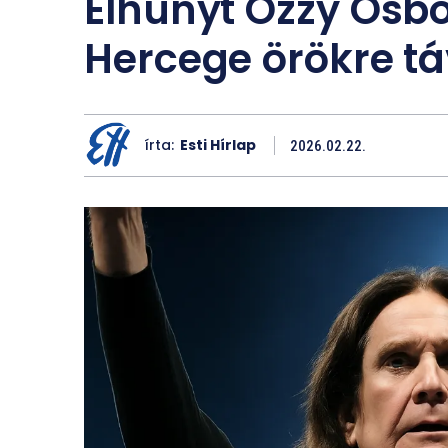
Elhunyt Ozzy Osbo
Hercege örökre tá
írta:
Esti Hírlap
2026.02.22.