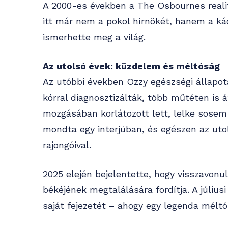
A 2000-es években a The Osbournes reali
itt már nem a pokol hírnökét, hanem a ká
ismerhette meg a világ.
Az utolsó évek: küzdelem és méltóság
Az utóbbi években Ozzy egészségi állapot
kórral diagnosztizálták, több műtéten is át
mozgásában korlátozott lett, lelke sosem 
mondta egy interjúban, és egészen az utol
rajongóival.
2025 elején bejelentette, hogy visszavonu
békéjének megtalálására fordítja. A július
saját fejezetét – ahogy egy legenda méltó