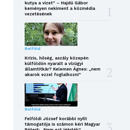
kutya a vizet” – Hajdú Gábor
keményen nekiment a közmédia
vezetésének
Belföld
Krízis, hőség, aszály közepén
külföldön nyaralt a vízügyi
államtitkár? Kelemen Ágnes: „nem
akarok ezzel foglalkozni”
Belföld
Felföldi József korábbi nyílt
támogatója is számon kéri Magyar
Pétert: „Nem ezt ígérték”