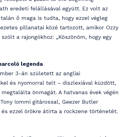
h eredeti felállásával együtt. Ez volt az
 talán ő maga is tudta, hogy ezzel végleg
zetes pillanatai közé tartozott, amikor Ozzy
szólt a rajongókhoz: „Köszönöm, hogy egy
harcoló legenda
ber 3-án született az angliai
 és nyomorral telt – diszlexiával küzdött,
l megtalálta önmagát. A hatvanas évek végén
Tony Iommi gitárossal, Geezer Butler
és ezzel örökre átírta a rockzene történetét.