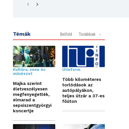
Témák
Belföld
Továbbiak
Kultúra, zene és
Útinform
művészet
Több kilométeres
Majka szerint
torlódások az
életveszélyesen
autópályákon,
megfenyegették,
teljes útzár a 37-es
elmarad a
főúton
sepsiszentgyörgyi
koncertje