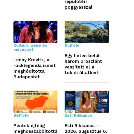
repülőtéri
poggyásszal
Kultúra, zene és
Külföld
művészet
Egy héten belül
Lenny Kravitz, a
három oroszlánt
rocklegenda ismét
veszített el a
meghódította
tokiói állatkert
Budapestet
Belföld
Esti Rikkancs
Péntek éjfélig
Esti Rikkancs –
meghosszabbítottá
2026. augusztus 6.