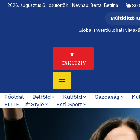
2026. augusztus 6., csütörtök | Névnap: Berta, Bettina
30.
Múltidéző a
Global Invest
|
GlobalTV
|
Maxl
EXKLUZÍV
Főoldal
Belföld
Külföld
Gazdaság
Ku
ELITE LifeStyle
Esti Sport