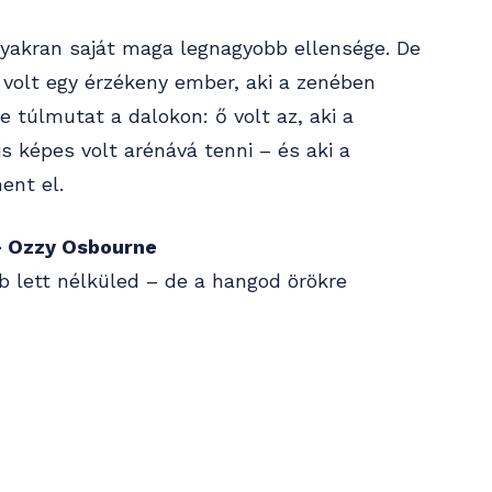
gyakran saját maga legnagyobb ellensége. De
volt egy érzékeny ember, aki a zenében
ge túlmutat a dalokon: ő volt az, aki a
s képes volt arénává tenni – és aki a
ent el.
– Ozzy Osbourne
b lett nélküled – de a hangod örökre