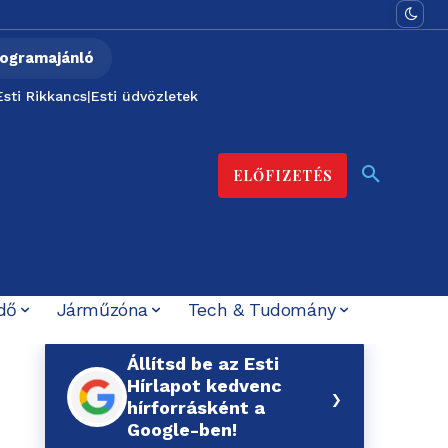
ogramajánló
Esti Rikkancs
|
Esti üdvözletek
ELŐFIZETÉS
dő
Járműzóna
Tech & Tudomány
Állítsd be az Esti
Hírlapot kedvenc
›
hírforrásként a
Google-ben!