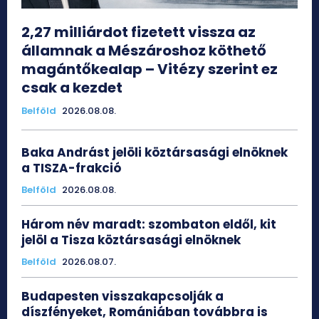
2,27 milliárdot fizetett vissza az
államnak a Mészároshoz köthető
magántőkealap – Vitézy szerint ez
csak a kezdet
Belföld
2026.08.08.
Baka Andrást jelöli köztársasági elnöknek
a TISZA-frakció
Belföld
2026.08.08.
Három név maradt: szombaton eldől, kit
jelöl a Tisza köztársasági elnöknek
Belföld
2026.08.07.
Budapesten visszakapcsolják a
díszfényeket, Romániában továbbra is