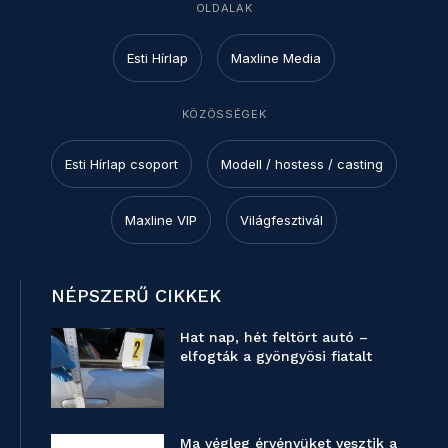
OLDALAK
Esti Hírlap
Maxline Media
KÖZÖSSÉGEK
Esti Hírlap csoport
Modell / hostess / casting
Maxline VIP
Világfesztivál
NÉPSZERŰ CIKKEK
Hat nap, hét feltört autó –
elfogták a gyöngyösi fiatalt
Ma végleg érvényüket vesztik a