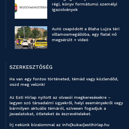
régi, könyv formátumú személyi
igazolványok
Autó csapódott a Blaha Lujza téri
villamosmegállóba, egy fiatal nő
megsérült + videó
SZERKESZTŐSÉG
Ha van egy fontos történeted, témád vagy közlendőd,
oszd meg velünk!
Az Esti Hírlap nyitott az olvasói megkeresésekre –
legyen szó társadalmi ügyekről, helyi eseményekről vagy
bármilyen aktuális témáról, szívesen fogadjuk a
javaslatokat, ötleteket és észrevételeket.
Írj nekünk bizalommal az info[kukac]estihirlap.hu