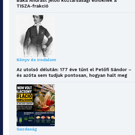
Baka Andrást jelöli köztársasági elnöknek a
TISZA-frakció
Könyv és irodalom
Az utolsó délután: 177 éve tűnt el Petőfi Sándor –
és azóta sem tudjuk pontosan, hogyan halt meg
Gazdaság