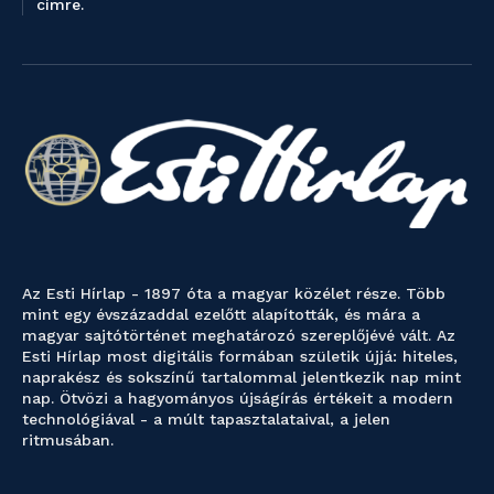
címre.
Az Esti Hírlap - 1897 óta a magyar közélet része. Több
mint egy évszázaddal ezelőtt alapították, és mára a
magyar sajtótörténet meghatározó szereplőjévé vált. Az
Esti Hírlap most digitális formában születik újjá: hiteles,
naprakész és sokszínű tartalommal jelentkezik nap mint
nap. Ötvözi a hagyományos újságírás értékeit a modern
technológiával - a múlt tapasztalataival, a jelen
ritmusában.