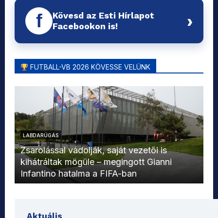
Kövesd az Esti Hírlapot
f
›
Facebookon is!
FUTBALL-VB 2026 KÖVESSE VELÜNK
LABDARÚGÁS
L
Zsarolással vádolják, saját vezetői is
kihátráltak mögüle – megingott Gianni
Mo
Infantino hatalma a FIFA-ban
el
Aktuális