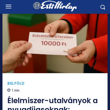
BELFÖLD
1
min.
Élelmiszer-utalványok a
nyugdíjasoknak: