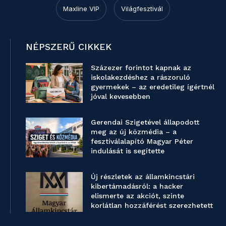
Maxline VIP
Világfesztivál
NÉPSZERŰ CIKKEK
Százezer forintot kapnak az
iskolakezdéshez a rászoruló
gyermekek – az eredetileg ígértnél
jóval kevesebben
Gerendai Szigetével állapodott
meg az új közmédia – a
fesztiválalapító Magyar Péter
indulását is segítette
Új részletek az államkincstári
kibertámadásról: a hacker
elismerte az akciót, szinte
korlátlan hozzáférést szerezhetett