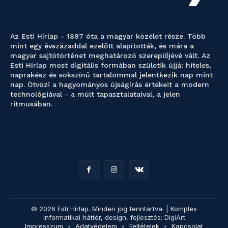
Az Esti Hírlap - 1897 óta a magyar közélet része. Több
mint egy évszázaddal ezelőtt alapították, és mára a
magyar sajtótörténet meghatározó szereplőjévé vált. Az
Esti Hírlap most digitális formában születik újjá: hiteles,
naprakész és sokszínű tartalommal jelentkezik nap mint
nap. Ötvözi a hagyományos újságírás értékeit a modern
technológiával - a múlt tapasztalataival, a jelen
ritmusában.
© 2026 Esti Hírlap. Minden jog fenntartva. | Komplex
informatikai háttér, design, fejlesztés:
DigiArt
Impresszum
Adatvédelem
Feltételek
Kapcsolat