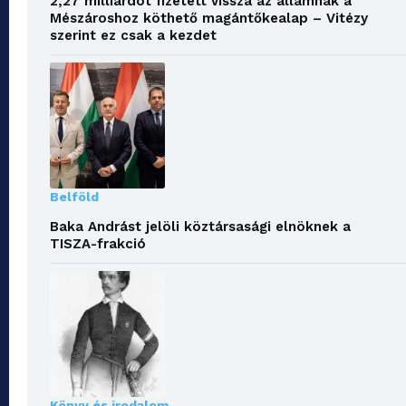
2,27 milliárdot fizetett vissza az államnak a
Mészároshoz köthető magántőkealap – Vitézy
szerint ez csak a kezdet
Belföld
Baka Andrást jelöli köztársasági elnöknek a
TISZA-frakció
Könyv és irodalom