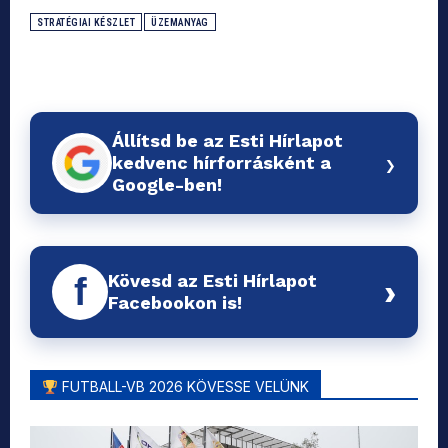
STRATÉGIAI KÉSZLET
ÜZEMANYAG
Állítsd be az Esti Hírlapot
›
kedvenc hírforrásként a
Google-ben!
Kövesd az Esti Hírlapot
f
›
Facebookon is!
FUTBALL-VB 2026 KÖVESSE VELÜNK