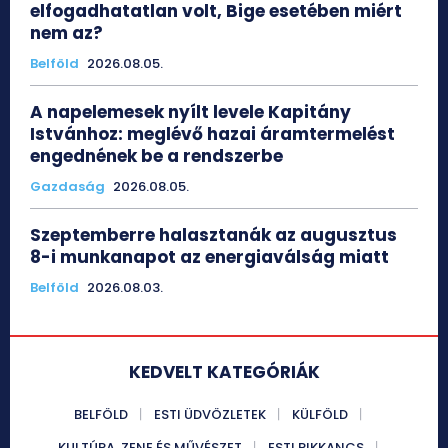
elfogadhatatlan volt, Bige esetében miért
nem az?
Belföld
2026.08.05.
A napelemesek nyílt levele Kapitány
Istvánhoz: meglévő hazai áramtermelést
engednének be a rendszerbe
Gazdaság
2026.08.05.
Szeptemberre halasztanák az augusztus
8-i munkanapot az energiaválság miatt
Belföld
2026.08.03.
KEDVELT KATEGÓRIÁK
BELFÖLD
ESTI ÜDVÖZLETEK
KÜLFÖLD
KULTÚRA, ZENE ÉS MŰVÉSZET
ESTI RIKKANCS