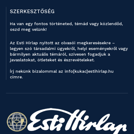
SZERKESZTŐSÉG
Ha van egy fontos történeted, témád vagy közlendőd,
oszd meg velünk!
Az Esti Hírlap nyitott az olvasói megkeresésekre –
legyen szó társadalmi ügyekről, helyi eseményekről vagy
bármilyen aktuális témáról, szívesen fogadjuk a
javaslatokat, ötleteket és észrevételeket.
Írj nekünk bizalommal az info[kukac]estihirlap.hu
címre.