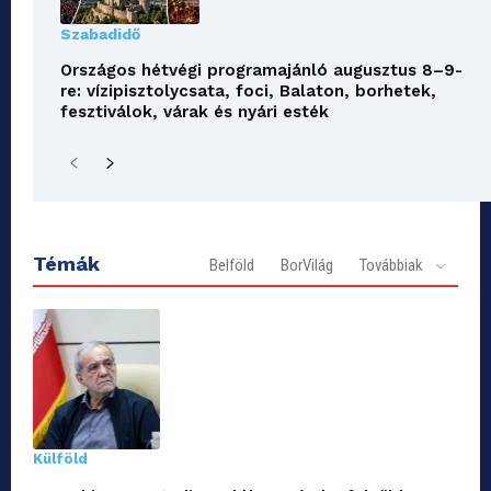
Szabadidő
Országos hétvégi programajánló augusztus 8–9-
re: vízipisztolycsata, foci, Balaton, borhetek,
fesztiválok, várak és nyári esték
Témák
Belföld
BorVilág
Továbbiak
Külföld