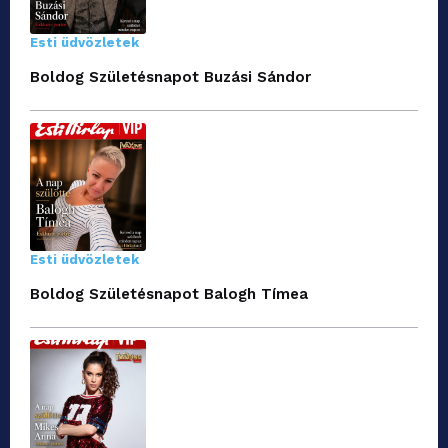
Esti üdvözletek
Boldog Születésnapot Buzási Sándor
Esti üdvözletek
Boldog Születésnapot Balogh Tímea