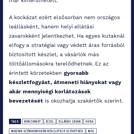
már kimerülhetett.
A kockázat ezért elsősorban nem országos
leállásként, hanem helyi ellátási
zavarokként jelentkezhet. Ha egyes kutaknál
elfogy a stratégiai vagy védett áras forrásból
biztosított készlet, a vásárlók más
töltőállomásokra terelődhetnek. Ez az
érintett körzetekben
gyorsabb
készletfogyást, átmeneti hiányokat vagy
akár mennyiségi korlátozások
bevezetését
is okozhatja szakértők szerint.
TAGS
BENZINKÚT
DÍZEL
ELLÁTÁSI ZAVAR
HUSA
MAGYAR SZÉNHIDROGÉN KÉSZLETEZŐ SZÖVETSÉG
MOL