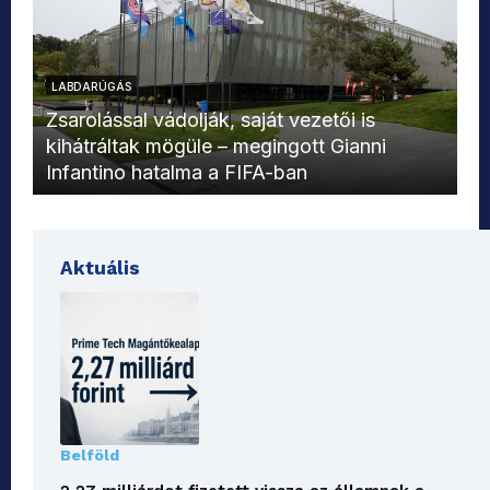
LABDARÚGÁS
L
Zsarolással vádolják, saját vezetői is
kihátráltak mögüle – megingott Gianni
Mo
Infantino hatalma a FIFA-ban
el
Aktuális
Belföld