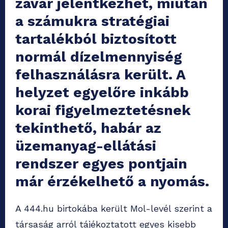
zavar jelentkezhet, miután
a számukra stratégiai
tartalékból biztosított
normál dízelmennyiség
felhasználásra került. A
helyzet egyelőre
inkább
korai figyelmezt
etésnek
tekinthető, habár az
üzemanyag-ellátási
rendszer egyes pontjain
már érzékelhető a nyomás.
A 444.hu birtokába került Mol-levél szerint a
társaság arról tájékoztatott egyes kisebb