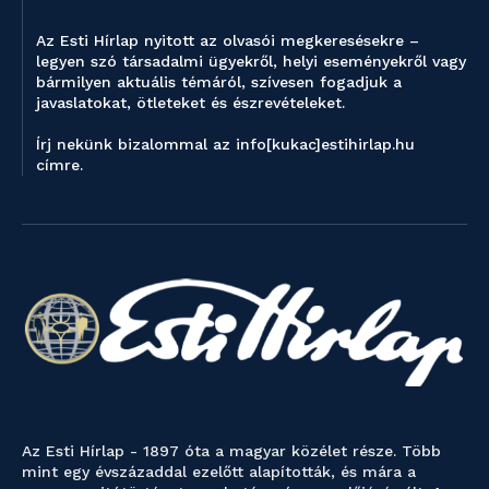
Az Esti Hírlap nyitott az olvasói megkeresésekre –
legyen szó társadalmi ügyekről, helyi eseményekről vagy
bármilyen aktuális témáról, szívesen fogadjuk a
javaslatokat, ötleteket és észrevételeket.
Írj nekünk bizalommal az info[kukac]estihirlap.hu
címre.
Az Esti Hírlap - 1897 óta a magyar közélet része. Több
mint egy évszázaddal ezelőtt alapították, és mára a