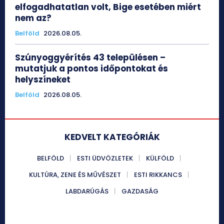
elfogadhatatlan volt, Bige esetében miért
nem az?
Belföld
2026.08.05.
Szúnyoggyérítés 43 településen –
mutatjuk a pontos időpontokat és
helyszíneket
Belföld
2026.08.05.
KEDVELT KATEGÓRIÁK
BELFÖLD
ESTI ÜDVÖZLETEK
KÜLFÖLD
KULTÚRA, ZENE ÉS MŰVÉSZET
ESTI RIKKANCS
LABDARÚGÁS
GAZDASÁG