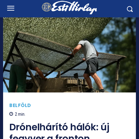
BELFÖLD
2
min.
Drónelhárító hálók: új
fegyver a fronton