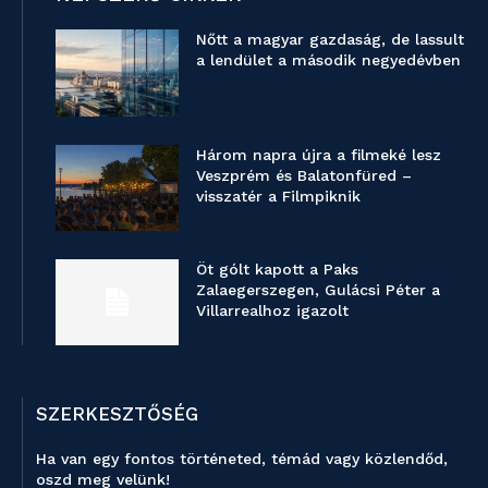
Nőtt a magyar gazdaság, de lassult
a lendület a második negyedévben
Három napra újra a filmeké lesz
Veszprém és Balatonfüred –
visszatér a Filmpiknik
Öt gólt kapott a Paks
Zalaegerszegen, Gulácsi Péter a
Villarrealhoz igazolt
SZERKESZTŐSÉG
Ha van egy fontos történeted, témád vagy közlendőd,
oszd meg velünk!