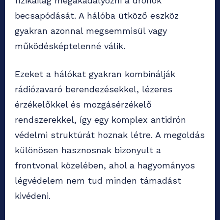
fizikailag megakadályozni a drónok
becsapódását. A hálóba ütköző eszköz
gyakran azonnal megsemmisül vagy
működésképtelenné válik.
Ezeket a hálókat gyakran kombinálják
rádiózavaró berendezésekkel, lézeres
érzékelőkkel és mozgásérzékelő
rendszerekkel, így egy komplex antidrón
védelmi struktúrát hoznak létre. A megoldás
különösen hasznosnak bizonyult a
frontvonal közelében, ahol a hagyományos
légvédelem nem tud minden támadást
kivédeni.