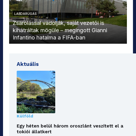
LABDARÚGÁS
L
Zsarolással vádolják, saját vezetői is
kihátráltak mögüle – megingott Gianni
Mo
Infantino hatalma a FIFA-ban
el
Aktuális
Külföld
Egy héten belül három oroszlánt veszített el a
tokiói állatkert