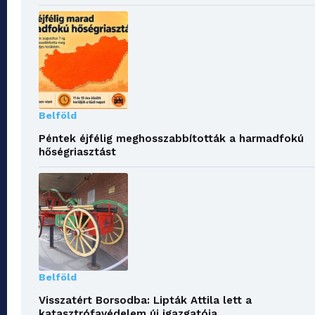
Belföld
Péntek éjfélig meghosszabbították a harmadfokú
hőségriasztást
Belföld
Visszatért Borsodba: Lipták Attila lett a
katasztrófavédelem új igazgatója