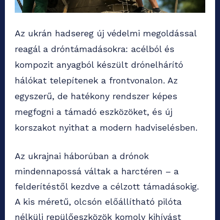
Az ukrán hadsereg új védelmi megoldással
reagál a dróntámadásokra: acélból és
kompozit anyagból készült drónelhárító
hálókat telepítenek a frontvonalon. Az
egyszerű, de hatékony rendszer képes
megfogni a támadó eszközöket, és új
korszakot nyithat a modern hadviselésben.
Az ukrajnai háborúban a drónok
mindennapossá váltak a harctéren – a
felderítéstől kezdve a célzott támadásokig.
A kis méretű, olcsón előállítható pilóta
nélküli repülőeszközök komoly kihívást