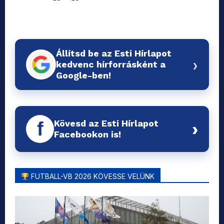
Állítsd be az Esti Hírlapot
›
kedvenc hírforrásként a
Google-ben!
Kövesd az Esti Hírlapot
f
›
Facebookon is!
FUTBALL-VB 2026 KÖVESSE VELÜNK