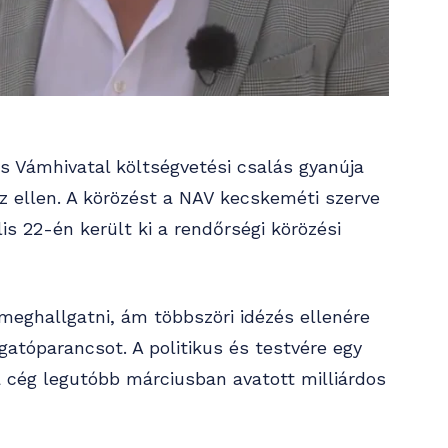
 Vámhivatal költségvetési csalás gyanúja
íz ellen. A körözést a NAV kecskeméti szerve
lis 22-én került ki a rendőrségi körözési
meghallgatni, ám többszöri idézés ellenére
gatóparancsot. A politikus és testvére egy
a cég legutóbb márciusban avatott milliárdos