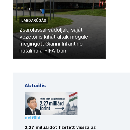
LABDARÚGÁS
LABDAR
Zsarolással vádolják, saját
vezetői is kihátráltak mögüle –
Molinóv
megingott Gianni Infantino
szurkol
hatalma a FIFA-ban
meccsk
Aktuális
Belföld
2,27 milliárdot fizetett vissza az