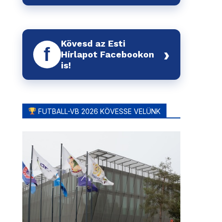
Kövesd az Esti
f
›
Hírlapot Facebookon
is!
FUTBALL-VB 2026 KÖVESSE VELÜNK