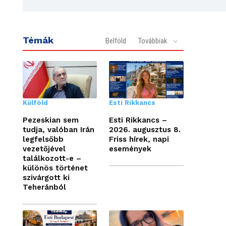
Témák
Belföld
Továbbiak
Külföld
Esti Rikkancs
Pezeskian sem
Esti Rikkancs –
tudja, valóban Irán
2026. augusztus 8.
legfelsőbb
Friss hírek, napi
vezetőjével
események
találkozott-e –
különös történet
szivárgott ki
Teheránból