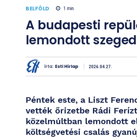
BELFÖLD
1
min.
A budapesti repül
lemondott szegedi 
írta:
Esti Hírlap
2026.04.27.
Péntek este, a Liszt Fere
vették őrizetbe Rádi Ferízt
közelmúltban lemondott el
költségvetési csalás gyanú