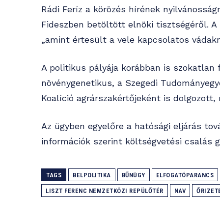
Rádi Feríz a körözés hírének nyilvánosság
Fideszben betöltött elnöki tisztségéről. A
„amint értesült a vele kapcsolatos vádakr
A politikus pályája korábban is szokatlan f
növénygenetikus, a Szegedi Tudományegy
Koalíció agrárszakértőjeként is dolgozott
Az ügyben egyelőre a hatósági eljárás tová
információk szerint költségvetési csalás g
TAGS
BELPOLITIKA
BŰNÜGY
ELFOGATÓPARANCS
LISZT FERENC NEMZETKÖZI REPÜLŐTÉR
NAV
ŐRIZET