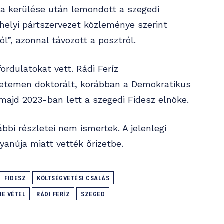
ra kerülése után lemondott a szegedi
 helyi pártszervezet közleménye szerint
ól”, azonnal távozott a posztról.
ordulatokat vett. Rádi Feríz
etemen doktorált, korábban a Demokratikus
, majd 2023-ban lett a szegedi Fidesz elnöke.
bbi részletei nem ismertek. A jelenlegi
yanúja miatt vették őrizetbe.
FIDESZ
KÖLTSÉGVETÉSI CSALÁS
BE VÉTEL
RÁDI FERÍZ
SZEGED