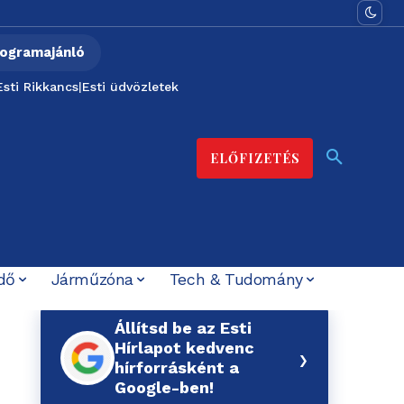
ogramajánló
Esti Rikkancs
|
Esti üdvözletek
ELŐFIZETÉS
dő
Járműzóna
Tech & Tudomány
Állítsd be az Esti
Hírlapot kedvenc
›
hírforrásként a
Google-ben!