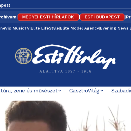
apest
rchívum
|
MEGYEI ESTI HÍRLAPOK
|
ESTI BUDAPEST
|
Pr
ineVip
|
MusicTV
|
Elite LifeStyle
|
Elite Model Agency
|
Evening News
|
ALAPÍTVA 1897 • 1956
ltúra, zene és művészet
GasztroVilág
Szabadi