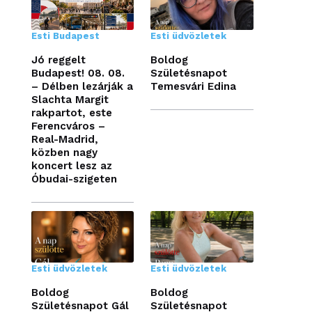
Esti Budapest
Esti üdvözletek
Jó reggelt
Boldog
Budapest! 08. 08.
Születésnapot
– Délben lezárják a
Temesvári Edina
Slachta Margit
rakpartot, este
Ferencváros –
Real-Madrid,
közben nagy
koncert lesz az
Óbudai-szigeten
Esti üdvözletek
Esti üdvözletek
Boldog
Boldog
Születésnapot Gál
Születésnapot