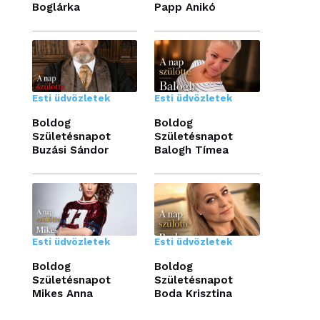
Boglárka
Papp Anikó
Esti üdvözletek
Esti üdvözletek
Boldog
Boldog
Születésnapot
Születésnapot
Buzási Sándor
Balogh Tímea
Esti üdvözletek
Esti üdvözletek
Boldog
Boldog
Születésnapot
Születésnapot
Mikes Anna
Boda Krisztina