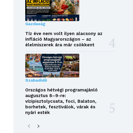
Gazdaság
Tíz éve nem volt ilyen alacsony az
infláció Magyarországon – az
élelmiszerek ára már csökkent
Szabadidő
Országos hétvégi programajánló
augusztus 8–9-re:
vízipisztolycsata, foci, Balaton,
borhetek, fesztiválok, várak és
nyári esték