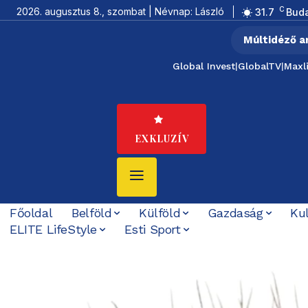
C
2026. augusztus 8., szombat | Névnap: László
31.7
Bud
Múltidéző a
Global Invest
|
GlobalTV
|
Maxl
EXKLUZÍV
Főoldal
Belföld
Külföld
Gazdaság
Ku
ELITE LifeStyle
Esti Sport