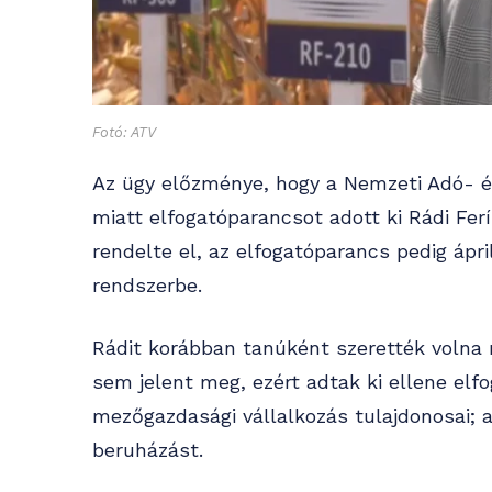
Fotó: ATV
Az ügy előzménye, hogy a Nemzeti Adó- és
miatt elfogatóparancsot adott ki Rádi Fer
rendelte el, az elfogatóparancs pedig ápri
rendszerbe.
Rádit korábban tanúként szerették volna 
sem jelent meg, ezért adtak ki ellene elfo
mezőgazdasági vállalkozás tulajdonosai; 
beruházást.