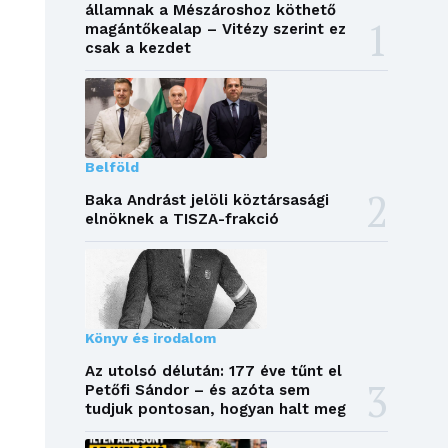
államnak a Mészároshoz köthető
magántőkealap – Vitézy szerint ez
csak a kezdet
Belföld
Baka Andrást jelöli köztársasági
elnöknek a TISZA-frakció
Könyv és irodalom
Az utolsó délután: 177 éve tűnt el
Petőfi Sándor – és azóta sem
tudjuk pontosan, hogyan halt meg