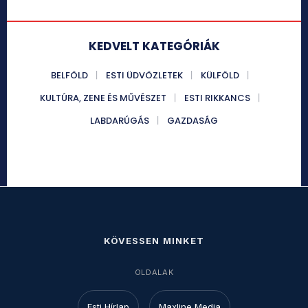
KEDVELT KATEGÓRIÁK
BELFÖLD
ESTI ÜDVÖZLETEK
KÜLFÖLD
KULTÚRA, ZENE ÉS MŰVÉSZET
ESTI RIKKANCS
LABDARÚGÁS
GAZDASÁG
KÖVESSEN MINKET
OLDALAK
Esti Hírlap
Maxline Media