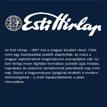
Az Esti Hírlap - 1897 óta a magyar közélet része. Több
mint egy évszázaddal ezelőtt alapították, és mára a
magyar sajtótörténet meghatározó szereplőjévé vált. Az
Esti Hírlap most digitális formában születik újjá: hiteles,
naprakész és sokszínű tartalommal jelentkezik nap mint
nap. Ötvözi a hagyományos újságírás értékeit a modern
technológiával - a múlt tapasztalataival, a jelen
ritmusában.