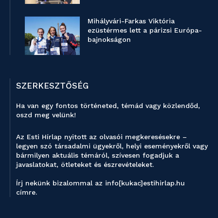
Mihályvári-Farkas Viktória
ezüstérmes lett a párizsi Európa-
bajnokságon
SZERKESZTŐSÉG
Ha van egy fontos történeted, témád vagy közlendőd,
oszd meg velünk!
Az Esti Hírlap nyitott az olvasói megkeresésekre –
legyen szó társadalmi ügyekről, helyi eseményekről vagy
bármilyen aktuális témáról, szívesen fogadjuk a
javaslatokat, ötleteket és észrevételeket.
Írj nekünk bizalommal az info[kukac]estihirlap.hu
címre.