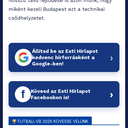
hosszú távú fejlődése is azon múlik, hogy
miként kezeli Budapest ezt a technikai
csődhelyzetet.
Állítsd be az Esti Hírlapot
›
kedvenc hírforrásként a
Google-ben!
Kövesd az Esti Hírlapot
f
›
Facebookon is!
FUTBALL-VB 2026 KÖVESSE VELÜNK