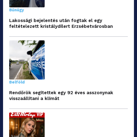
Bűnügy
Lakossági bejelentés után fogtak el egy
feltételezett kristálydílert Erzsébetvárosban
Belföld
Rendőrök segítettek egy 92 éves asszonynak
visszaállítani a klímát