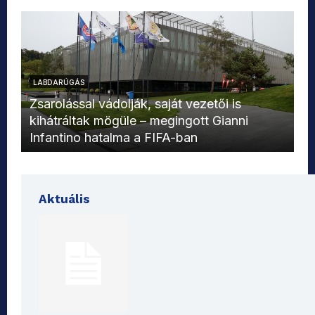
LABDARÚGÁS
L
Zsarolással vádolják, saját vezetői is
kihátráltak mögüle – megingott Gianni
Mo
Infantino hatalma a FIFA-ban
el
Aktuális