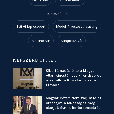
KÖZÖSSÉGEK
Esti Hírlap csoport
Modell / hostess / casting
Maxline VIP
Világfesztivál
NÉPSZERŰ CIKKEK
Kibertámadás érte a Magyar
Államkincstár egyik rendszerét –
mást állít a Kincstár, mást a
támadó
Magyar Péter: Nem zárjuk le az
országot, a lakosságot meg
akarjuk óvni a korlátozásoktól