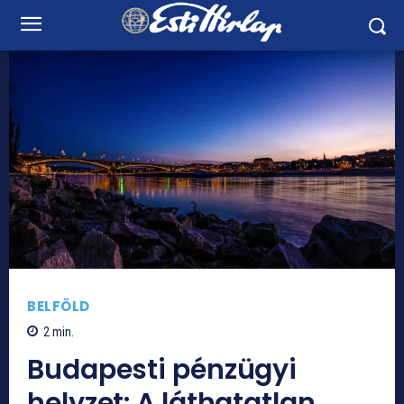
BELFÖLD
2
min.
Budapesti pénzügyi
helyzet: A láthatatlan