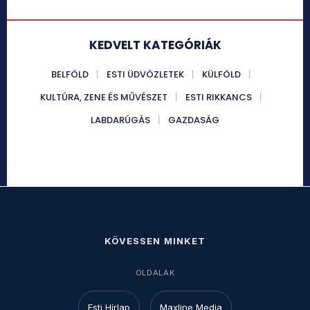
KEDVELT KATEGÓRIÁK
BELFÖLD
ESTI ÜDVÖZLETEK
KÜLFÖLD
KULTÚRA, ZENE ÉS MŰVÉSZET
ESTI RIKKANCS
LABDARÚGÁS
GAZDASÁG
KÖVESSEN MINKET
OLDALAK
Esti Hírlap
Maxline Media