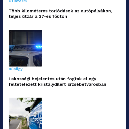
Útinform
Több kilométeres torlódások az autópályákon,
teljes útzár a 37-es főúton
Bűnügy
Lakossági bejelentés után fogtak el egy
feltételezett kristálydílert Erzsébetvárosban