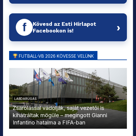
Kövesd az Esti Hírlapot
f
›
Facebookon is!
FUTBALL-VB 2026 KÖVESSE VELÜNK
LABDARÚGÁS
L
Zsarolással vádolják, saját vezetői is
kihátráltak mögüle – megingott Gianni
Mo
Infantino hatalma a FIFA-ban
el