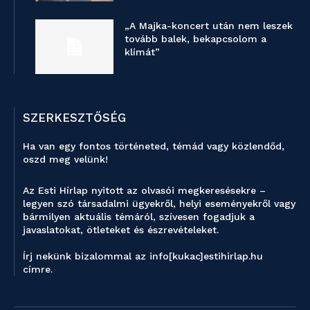
„A Majka-koncert után nem leszek
tovább balek, bekapcsolom a
klímát”
SZERKESZTŐSÉG
Ha van egy fontos történeted, témád vagy közlendőd,
oszd meg velünk!
Az Esti Hírlap nyitott az olvasói megkeresésekre –
legyen szó társadalmi ügyekről, helyi eseményekről vagy
bármilyen aktuális témáról, szívesen fogadjuk a
javaslatokat, ötleteket és észrevételeket.
Írj nekünk bizalommal az info[kukac]estihirlap.hu
címre.