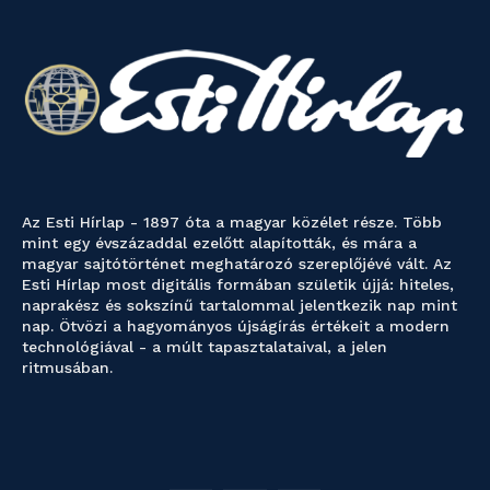
Az Esti Hírlap - 1897 óta a magyar közélet része. Több
mint egy évszázaddal ezelőtt alapították, és mára a
magyar sajtótörténet meghatározó szereplőjévé vált. Az
Esti Hírlap most digitális formában születik újjá: hiteles,
naprakész és sokszínű tartalommal jelentkezik nap mint
nap. Ötvözi a hagyományos újságírás értékeit a modern
technológiával - a múlt tapasztalataival, a jelen
ritmusában.