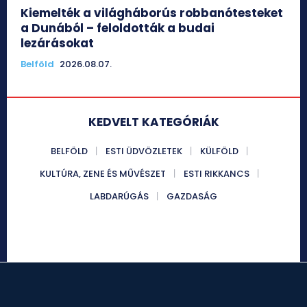
Kiemelték a világháborús robbanótesteket
a Dunából – feloldották a budai
lezárásokat
Belföld
2026.08.07.
KEDVELT KATEGÓRIÁK
BELFÖLD
ESTI ÜDVÖZLETEK
KÜLFÖLD
KULTÚRA, ZENE ÉS MŰVÉSZET
ESTI RIKKANCS
LABDARÚGÁS
GAZDASÁG