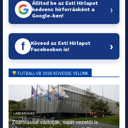
Állítsd be az Esti Hírlapot
›
kedvenc hírforrásként a
Google-ben!
Kövesd az Esti Hírlapot
f
›
Facebookon is!
FUTBALL-VB 2026 KÖVESSE VELÜNK
LABDARÚGÁS
L
Zsarolással vádolják, saját vezetői is