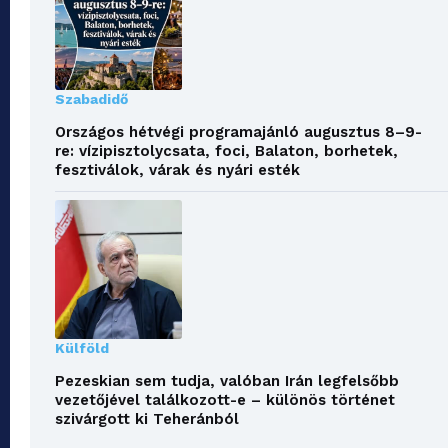
Szabadidő
Országos hétvégi programajánló augusztus 8–9-
re: vízipisztolycsata, foci, Balaton, borhetek,
fesztiválok, várak és nyári esték
Külföld
Pezeskian sem tudja, valóban Irán legfelsőbb
vezetőjével találkozott-e – különös történet
szivárgott ki Teheránból