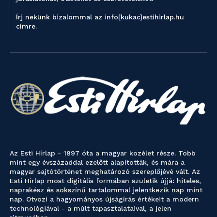
Írj nekünk bizalommal az info[kukac]estihirlap.hu
címre.
Az Esti Hírlap - 1897 óta a magyar közélet része. Több
mint egy évszázaddal ezelőtt alapították, és mára a
magyar sajtótörténet meghatározó szereplőjévé vált. Az
Esti Hírlap most digitális formában születik újjá: hiteles,
naprakész és sokszínű tartalommal jelentkezik nap mint
nap. Ötvözi a hagyományos újságírás értékeit a modern
technológiával - a múlt tapasztalataival, a jelen