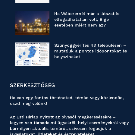
Ha Wáberernél már a látszat is
elfogadhatatlan volt, Bige
esetében miért nem az?
Szúnyoggyérítés 43 településen –
mutatjuk a pontos időpontokat és
helyszíneket
SZERKESZTŐSÉG
Ha van egy fontos történeted, témád vagy közlendőd,
oszd meg velünk!
Az Esti Hírlap nyitott az olvasói megkeresésekre –
legyen szó társadalmi ügyekről, helyi eseményekről vagy
bármilyen aktuális témáról, szívesen fogadjuk a
javaslatokat, ötleteket és észrevételeket.