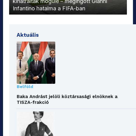
kihátráltak mögüle – megingott Gianni
Mo
Infantino hatalma a FIFA-ban
el
Aktuális
Belföld
Baka Andrást jelöli köztársasági elnöknek a
TISZA-frakció