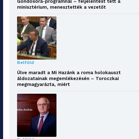
Gondosóra-programnál – feljelentést tett a
minisztérium, menesztették a vezetőt
Belföld
Ülve maradt a Mi Hazánk a roma holokauszt
áldozatainak megemlékezésén – Toroczkai
megmagyarázta, miért