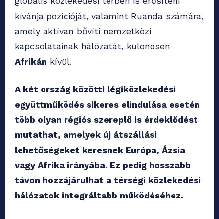
globális közlekedési térben is erősíteni
kívánja pozícióját, valamint Ruanda számára,
amely aktívan bővíti nemzetközi
kapcsolatainak hálózatát, különösen
Afrikán
kívül.
A két ország közötti légiközlekedési
együttműködés sikeres elindulása esetén
több olyan régiós szereplő is érdeklődést
mutathat, amelyek új átszállási
lehetőségeket keresnek Európa, Ázsia
vagy Afrika irányába. Ez pedig hosszabb
távon hozzájárulhat a térségi közlekedési
hálózatok integráltabb működéséhez.