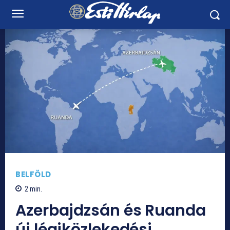
BELFÖLD
2
min.
Azerbajdzsán és Ruanda
új légiközlekedési