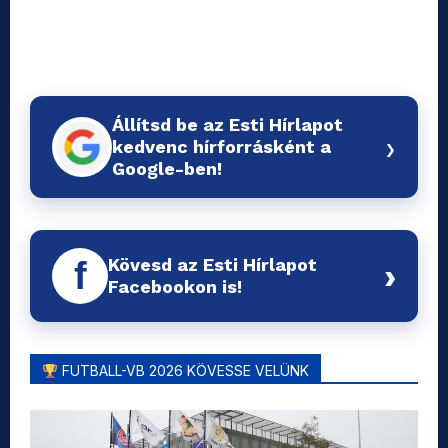
Állítsd be az Esti Hírlapot
›
kedvenc hírforrásként a
Google-ben!
Kövesd az Esti Hírlapot
f
›
Facebookon is!
FUTBALL-VB 2026 KÖVESSE VELÜNK