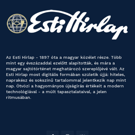
Az Esti Hírlap - 1897 óta a magyar közélet része. Több
mint egy évszázaddal ezelőtt alapították, és mára a
magyar sajtótörténet meghatározó szereplőjévé vált. Az
Esti Hírlap most digitális formában születik újjá: hiteles,
naprakész és sokszínű tartalommal jelentkezik nap mint
nap. Ötvözi a hagyományos újságírás értékeit a modern
technológiával - a múlt tapasztalataival, a jelen
ritmusában.