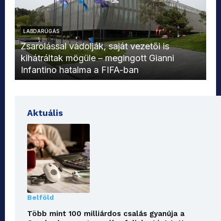
LABDARÚGÁS
L
Zsarolással vádolják, saját vezetői is
kihátráltak mögüle – megingott Gianni
Mo
Infantino hatalma a FIFA-ban
el
Aktuális
Belföld
Több mint 100 milliárdos csalás gyanúja a