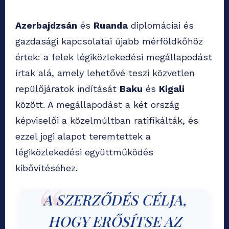
Azerbajdzsán
és
Ruanda
diplomáciai és
gazdasági kapcsolatai újabb mérföldkőhöz
értek: a felek légiközlekedési megállapodást
írtak alá, amely lehetővé teszi közvetlen
repülőjáratok indítását
Baku
és
Kigali
között. A megállapodást a két ország
képviselői a közelmúltban ratifikálták, és
ezzel jogi alapot teremtettek a
légiközlekedési együttműködés
kibővítéséhez.
A SZERZŐDÉS CÉLJA,
HOGY ERŐSÍTSE AZ