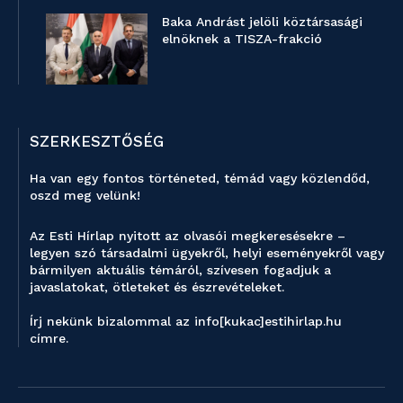
Baka Andrást jelöli köztársasági
elnöknek a TISZA-frakció
SZERKESZTŐSÉG
Ha van egy fontos történeted, témád vagy közlendőd,
oszd meg velünk!
Az Esti Hírlap nyitott az olvasói megkeresésekre –
legyen szó társadalmi ügyekről, helyi eseményekről vagy
bármilyen aktuális témáról, szívesen fogadjuk a
javaslatokat, ötleteket és észrevételeket.
Írj nekünk bizalommal az info[kukac]estihirlap.hu
címre.