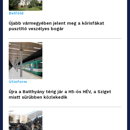
Belföld
Újabb vármegyében jelent meg a kőrisfákat
pusztító veszélyes bogár
Útinform
Újra a Batthyány térig jár a H5-ös HÉV, a Sziget
miatt sűrűbben közlekedik