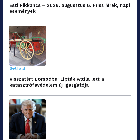
Esti Rikkancs – 2026. augusztus 6. Friss hírek, napi
események
Belföld
Visszatért Borsodba: Lipták Attila lett a
katasztrófavédelem új igazgatója