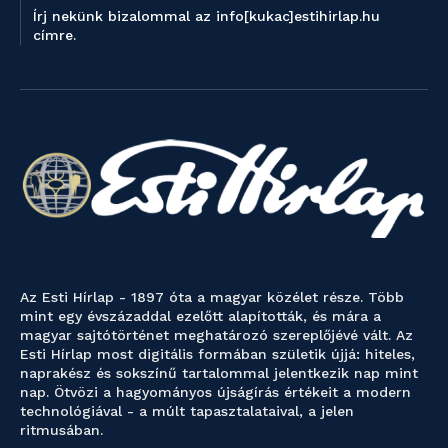
Írj nekünk bizalommal az info[kukac]estihirlap.hu
címre.
Az Esti Hírlap - 1897 óta a magyar közélet része. Több
mint egy évszázaddal ezelőtt alapították, és mára a
magyar sajtótörténet meghatározó szereplőjévé vált. Az
Esti Hírlap most digitális formában születik újjá: hiteles,
naprakész és sokszínű tartalommal jelentkezik nap mint
nap. Ötvözi a hagyományos újságírás értékeit a modern
technológiával - a múlt tapasztalataival, a jelen
ritmusában.