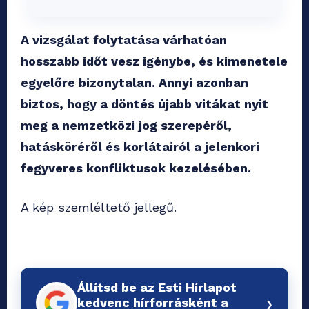
A vizsgálat folytatása várhatóan
hosszabb időt vesz igénybe, és kimenetele
egyelőre bizonytalan. Annyi azonban
biztos, hogy a döntés újabb vitákat nyit
meg a nemzetközi jog szerepéről,
hatásköréről és korlátairól a jelenkori
fegyveres konfliktusok kezelésében.
A kép szemléltető jellegű.
Állítsd be az Esti Hírlapot
›
kedvenc hírforrásként a