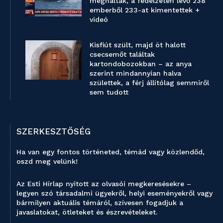
meghaltak, a fedélzeten lévő 238
emberből 233-at kimentettek +
videó
Kisfiút szült, majd öt halott
csecsemőt találtak
kartondobozokban – az anya
szerint mindannyian halva
születtek, a férj állítólag semmiről
sem tudott
SZERKESZTŐSÉG
Ha van egy fontos történeted, témád vagy közlendőd,
oszd meg velünk!
Az Esti Hírlap nyitott az olvasói megkeresésekre –
legyen szó társadalmi ügyekről, helyi eseményekről vagy
bármilyen aktuális témáról, szívesen fogadjuk a
javaslatokat, ötleteket és észrevételeket.