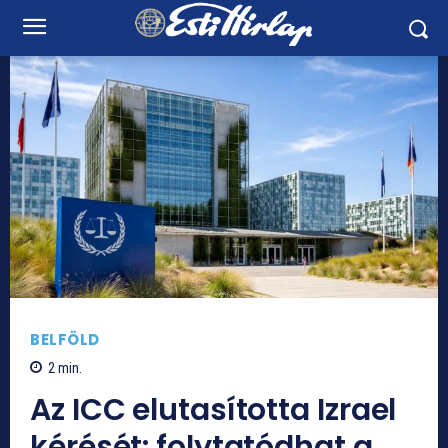
BELFÖLD
2
min.
Az ICC elutasította Izrael
kérését: folytatódhat a