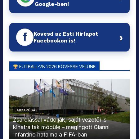
Google-ben!
Kövesd az Esti Hírlapot
f
›
Facebookon is!
FUTBALL-VB 2026 KÖVESSE VELÜNK
LABDARÚGÁS
L
Zsarolással vádolják, saját vezetői is
kihátráltak mögüle – megingott Gianni
Mo
Infantino hatalma a FIFA-ban
el