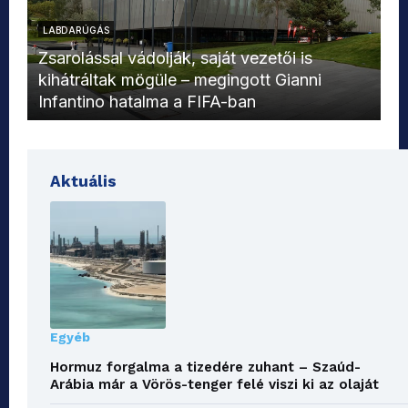
LABDARÚGÁS
L
Zsarolással vádolják, saját vezetői is
kihátráltak mögüle – megingott Gianni
Mo
Infantino hatalma a FIFA-ban
el
Aktuális
Egyéb
Hormuz forgalma a tizedére zuhant – Szaúd-
Arábia már a Vörös-tenger felé viszi ki az olaját