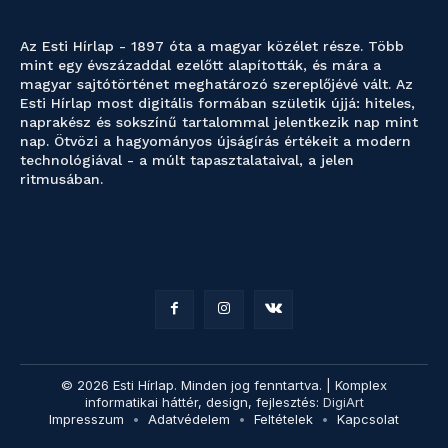
Az Esti Hírlap - 1897 óta a magyar közélet része. Több
mint egy évszázaddal ezelőtt alapították, és mára a
magyar sajtótörténet meghatározó szereplőjévé vált. Az
Esti Hírlap most digitális formában születik újjá: hiteles,
naprakész és sokszínű tartalommal jelentkezik nap mint
nap. Ötvözi a hagyományos újságírás értékeit a modern
technológiával - a múlt tapasztalataival, a jelen
ritmusában.
© 2026 Esti Hírlap. Minden jog fenntartva. | Komplex
informatikai háttér, design, fejlesztés:
DigiArt
Impresszum
Adatvédelem
Feltételek
Kapcsolat