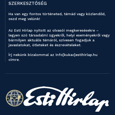
SZERKESZTŐSÉG
Ha van egy fontos történeted, témád vagy közlendőd,
oszd meg velünk!
Az Esti Hírlap nyitott az olvasói megkeresésekre –
legyen szó társadalmi ügyekről, helyi eseményekről vagy
bármilyen aktuális témáról, szívesen fogadjuk a
javaslatokat, ötleteket és észrevételeket.
Írj nekünk bizalommal az info[kukac]estihirlap.hu
címre.