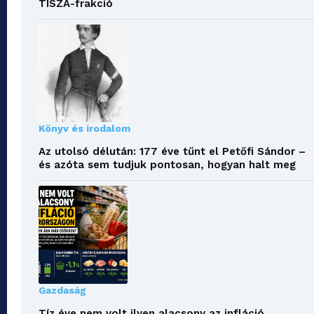
TISZA-frakció
Könyv és irodalom
Az utolsó délután: 177 éve tűnt el Petőfi Sándor –
és azóta sem tudjuk pontosan, hogyan halt meg
Gazdaság
Tíz éve nem volt ilyen alacsony az infláció