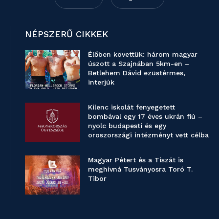
NÉPSZERŰ CIKKEK
Élőben követtük: három magyar
úszott a Szajnában 5km-en –
Betlehem Dávid ezüstérmes,
interjúk
Kilenc iskolát fenyegetett
bombával egy 17 éves ukrán fiú –
nyolc budapesti és egy
oroszországi intézményt vett célba
Magyar Pétert és a Tiszát is
meghívná Tusványosra Toró T.
Tibor