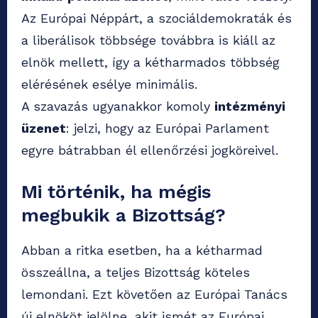
Az Európai Néppárt, a szociáldemokraták és
a liberálisok többsége továbbra is kiáll az
elnök mellett, így a kétharmados többség
elérésének esélye minimális.
A szavazás ugyanakkor komoly
intézményi
üzenet
: jelzi, hogy az Európai Parlament
egyre bátrabban él ellenőrzési jogköreivel.
Mi történik, ha mégis
megbukik a Bizottság?
Abban a ritka esetben, ha a kétharmad
összeállna, a teljes Bizottság köteles
lemondani. Ezt követően az Európai Tanács
új elnököt jelölne, akit ismét az Európai