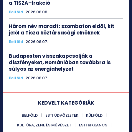
a TISZA-frakció
Belföld
2026.08.08.
Három név maradt: szombaton eldől, kit
jelöl a Tisza köztársasági elnöknek
Belföld
2026.08.07.
Budapesten visszakapcsolják a
díszfényeket, Romániában továbbra is
súlyos az energiahelyzet
Belföld
2026.08.07.
KEDVELT KATEGÓRIÁK
BELFÖLD
ESTI ÜDVÖZLETEK
KÜLFÖLD
KULTÚRA, ZENE ÉS MŰVÉSZET
ESTI RIKKANCS