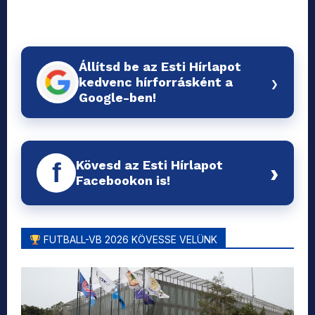
Állítsd be az Esti Hírlapot
›
kedvenc hírforrásként a
Google-ben!
Kövesd az Esti Hírlapot
f
›
Facebookon is!
FUTBALL-VB 2026 KÖVESSE VELÜNK