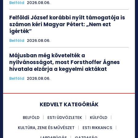
Belföld
2026.08.06.
Felföldi József korábbi nyílt támogatója is
számon kéri Magyar Pétert: „Nem ezt
ígérték”
Belföld
2026.08.06.
Májusban még követelték a
nyilvánosságot, most Forsthoffer Ágnes
hivatala elzárja a kegyelmi aktákat
Belföld
2026.08.06.
KEDVELT KATEGÓRIÁK
BELFÖLD
ESTI ÜDVÖZLETEK
KÜLFÖLD
KULTÚRA, ZENE ÉS MŰVÉSZET
ESTI RIKKANCS
LABDARÚGÁS
GAZDASÁG