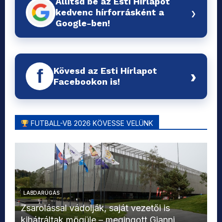
Állítsd be az Esti Hírlapot
›
kedvenc hírforrásként a
Google-ben!
Kövesd az Esti Hírlapot
f
›
Facebookon is!
FUTBALL-VB 2026 KÖVESSE VELÜNK
LABDARÚGÁS
L
Zsarolással vádolják, saját vezetői is
kihátráltak mögüle – megingott Gianni
Mo