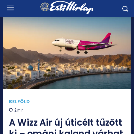
BELFÖLD
2
min.
A Wizz Air új úticélt tűzött
ki – ománi kaland várhat