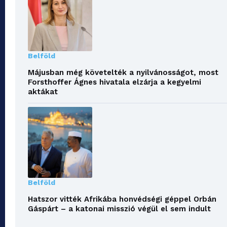
Belföld
Májusban még követelték a nyilvánosságot, most
Forsthoffer Ágnes hivatala elzárja a kegyelmi
aktákat
Belföld
Hatszor vitték Afrikába honvédségi géppel Orbán
Gáspárt – a katonai misszió végül el sem indult