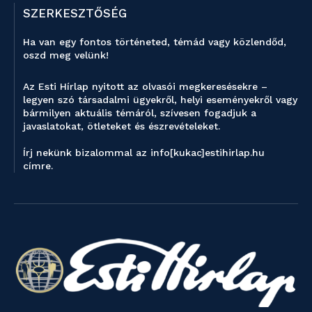
SZERKESZTŐSÉG
Ha van egy fontos történeted, témád vagy közlendőd,
oszd meg velünk!
Az Esti Hírlap nyitott az olvasói megkeresésekre –
legyen szó társadalmi ügyekről, helyi eseményekről vagy
bármilyen aktuális témáról, szívesen fogadjuk a
javaslatokat, ötleteket és észrevételeket.
Írj nekünk bizalommal az info[kukac]estihirlap.hu
címre.