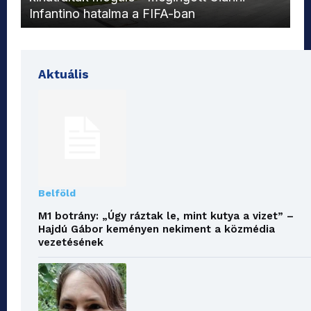
Infantino hatalma a FIFA-ban
el
Aktuális
Belföld
M1 botrány: „Úgy ráztak le, mint kutya a vizet” –
Hajdú Gábor keményen nekiment a közmédia
vezetésének