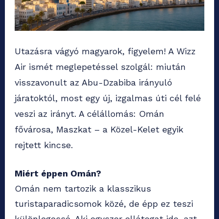
Utazásra vágyó magyarok, figyelem! A Wizz
Air ismét meglepetéssel szolgál: miután
visszavonult az Abu-Dzabiba irányuló
járatoktól, most egy új, izgalmas úti cél felé
veszi az irányt. A célállomás: Omán
fővárosa, Maszkat – a Közel-Kelet egyik
rejtett kincse.
Miért éppen Omán?
Omán nem tartozik a klasszikus
turistaparadicsomok közé, de épp ez teszi
különlegessé. Aki egyszer ellátogat ide, azt