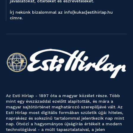
javaslatokat, ötleteket és észrevételeket.
Írj nekünk bizalommal az info[kukac]estihirlap.hu
címre.
Az Esti Hírlap - 1897 óta a magyar közélet része. Több
mint egy évszázaddal ezelőtt alapították, és mára a
magyar sajtótörténet meghatározó szereplőjévé vált. Az
Esti Hírlap most digitális formában születik újjá: hiteles,
naprakész és sokszínű tartalommal jelentkezik nap mint
nap. Ötvözi a hagyományos újságírás értékeit a modern
technológiával - a múlt tapasztalataival, a jelen