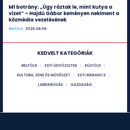
M1 botrány: „Úgy ráztak le, mint kutya a
vizet” – Hajdú Gábor keményen nekiment a
közmédia vezetésének
Belföld
2026.08.06.
KEDVELT KATEGÓRIÁK
BELFÖLD
ESTI ÜDVÖZLETEK
KÜLFÖLD
KULTÚRA, ZENE ÉS MŰVÉSZET
ESTI RIKKANCS
LABDARÚGÁS
GAZDASÁG