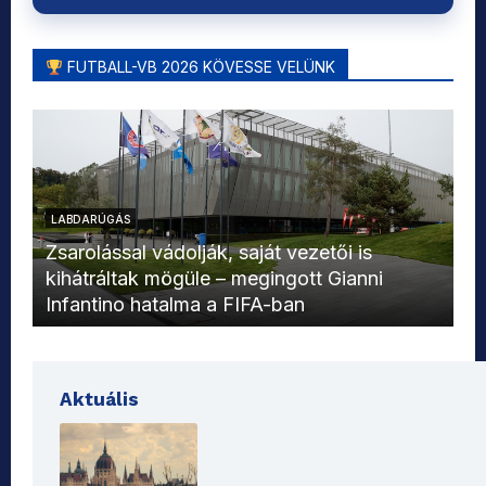
FUTBALL-VB 2026 KÖVESSE VELÜNK
LABDARÚGÁS
L
Zsarolással vádolják, saját vezetői is
kihátráltak mögüle – megingott Gianni
Mo
Infantino hatalma a FIFA-ban
el
Aktuális