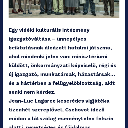
Egy vidéki kulturális intézmény
igazgatóváltása – ünnepélyes
beiktatásnak álcázott hatalmi játszma,
ahol mindenki jelen van: minisztériumi
küldött, önkormányzati képviselő, régi és
új igazgató, munkatársak, házastársak…
és a háttérben a felügyelőbizottság, akit
senki nem kérdez.
Jean-Luc Lagarce keserédes vígjátéka
tizenhét szereplővel, Csehovot idéző
módon a látszólag eseménytelen felszín
alatti, nevetséges és fájdalmas