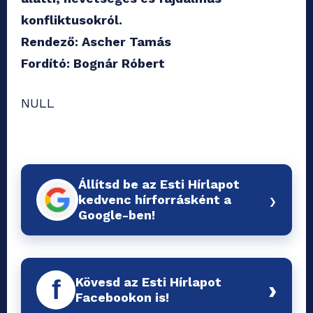
konfliktusokról.
Rendező: Ascher Tamás
Fordító: Bognár Róbert
NULL
Állítsd be az Esti Hírlapot
›
kedvenc hírforrásként a
Google-ben!
Kövesd az Esti Hírlapot
f
›
Facebookon is!