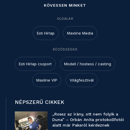
KÖVESSEN MINKET
OLDALAK
Esti Hírlap
Maxline Media
KÖZÖSSÉGEK
Esti Hírlap csoport
Modell / hostess / casting
Maxline VIP
Világfesztivál
NÉPSZERŰ CIKKEK
„Rossz az irány, ott nem folyik a
Duna” – Orbán Anita protokollfotói
alatt már Paksról kérdeznek