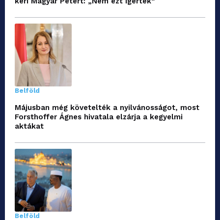
kéri Magyar Pétert: „Nem ezt ígérték”
Belföld
Májusban még követelték a nyilvánosságot, most
Forsthoffer Ágnes hivatala elzárja a kegyelmi
aktákat
Belföld