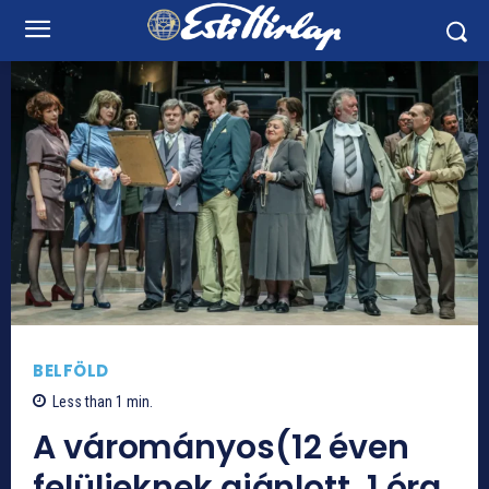
BELFÖLD
Less than 1
min.
A várományos(12 éven
felülieknek ajánlott, 1 óra