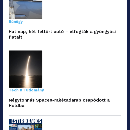
Bűnügy
Hat nap, hét feltört autó – elfogták a gyöngyösi
fiatalt
Tech & Tudomány
Négytonnás SpaceX-rakétadarab csapódott a
Holdba