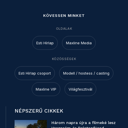
KÖVESSEN MINKET
OLDALAK
Esti Hírlap
Maxline Media
KÖZÖSSÉGEK
Esti Hírlap csoport
Modell / hostess / casting
Maxline VIP
Világfesztivál
NÉPSZERŰ CIKKEK
Három napra újra a filmeké lesz