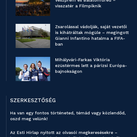
Veszprém és Balatonfüred –
visszatér a Filmpiknik
Zsarolással vádolják, saját vezetői
is kihátráltak mögüle – megingott
Gianni Infantino hatalma a FIFA-
ban
Mihályvári-Farkas Viktória
ezüstérmes lett a párizsi Európa-
bajnokságon
SZERKESZTŐSÉG
Ha van egy fontos történeted, témád vagy közlendőd,
oszd meg velünk!
Az Esti Hírlap nyitott az olvasói megkeresésekre –