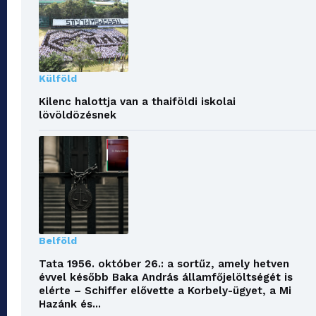
Külföld
Kilenc halottja van a thaiföldi iskolai
lövöldözésnek
Belföld
Tata 1956. október 26.: a sortűz, amely hetven
évvel később Baka András államfőjelöltségét is
elérte – Schiffer elővette a Korbely-ügyet, a Mi
Hazánk és...