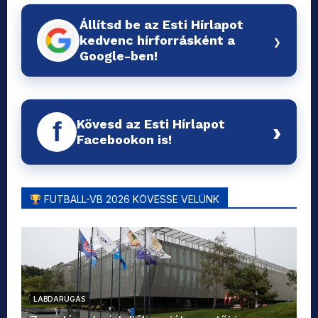
Állítsd be az Esti Hírlapot
›
kedvenc hírforrásként a
Google-ben!
Kövesd az Esti Hírlapot
f
›
Facebookon is!
FUTBALL-VB 2026 KÖVESSE VELÜNK
LABDARÚGÁS
L