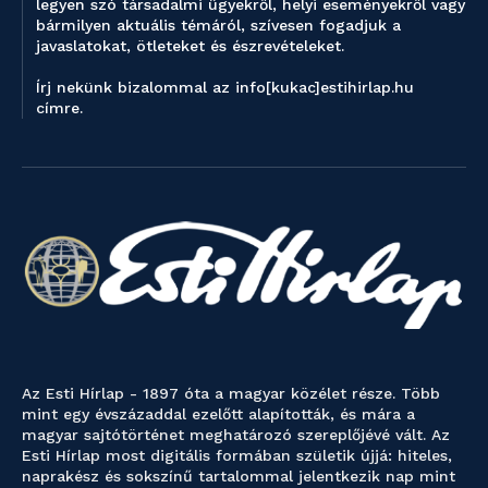
legyen szó társadalmi ügyekről, helyi eseményekről vagy
bármilyen aktuális témáról, szívesen fogadjuk a
javaslatokat, ötleteket és észrevételeket.
Írj nekünk bizalommal az info[kukac]estihirlap.hu
címre.
Az Esti Hírlap - 1897 óta a magyar közélet része. Több
mint egy évszázaddal ezelőtt alapították, és mára a
magyar sajtótörténet meghatározó szereplőjévé vált. Az
Esti Hírlap most digitális formában születik újjá: hiteles,
naprakész és sokszínű tartalommal jelentkezik nap mint