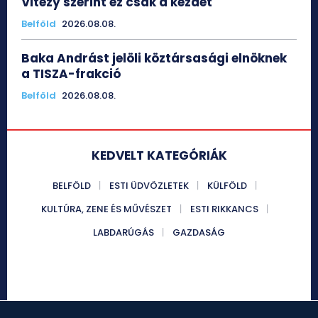
Vitézy szerint ez csak a kezdet
Belföld
2026.08.08.
Baka Andrást jelöli köztársasági elnöknek
a TISZA-frakció
Belföld
2026.08.08.
KEDVELT KATEGÓRIÁK
BELFÖLD
ESTI ÜDVÖZLETEK
KÜLFÖLD
KULTÚRA, ZENE ÉS MŰVÉSZET
ESTI RIKKANCS
LABDARÚGÁS
GAZDASÁG