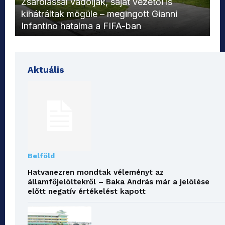
Zsarolással vádolják, saját vezetői is
kihátráltak mögüle – megingott Gianni
Mo
Infantino hatalma a FIFA-ban
el
Aktuális
Belföld
Hatvanezren mondtak véleményt az
államfőjelöltekről – Baka András már a jelölése
előtt negatív értékelést kapott