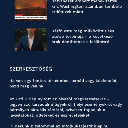
Hatvanezer embert menekítettek
ki a Washington államban tomboló
erdőtüzek miatt
Hétfő este még működött Paks
utolsó turbinája – a következő
órák dönthetnek a leállításról
SZERKESZTŐSÉG
Ha van egy fontos történeted, témád vagy közlendőd,
oszd meg velünk!
Az Esti Hírlap nyitott az olvasói megkeresésekre –
legyen szó társadalmi ügyekről, helyi eseményekről vagy
bármilyen aktuális témáról, szívesen fogadjuk a
javaslatokat, ötleteket és észrevételeket.
Írj nekünk bizalommal az info[kukac]estihirlap.hu