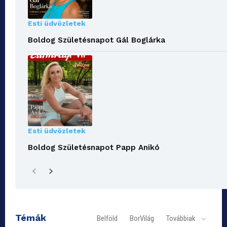
Esti üdvözletek
Boldog Születésnapot Gál Boglárka
Esti üdvözletek
Boldog Születésnapot Papp Anikó
Témák
Belföld
BorVilág
Továbbiak