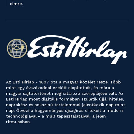
címre.
Az Esti Hírlap - 1897 óta a magyar közélet része. Több
mint egy évszázaddal ezelőtt alapították, és mára a
magyar sajtótörténet meghatározó szereplőjévé vált. Az
Esti Hírlap most digitális formában születik újjá: hiteles,
naprakész és sokszínű tartalommal jelentkezik nap mint
nap. Ötvözi a hagyományos újságírás értékeit a modern
technológiával - a múlt tapasztalataival, a jelen
ritmusában.