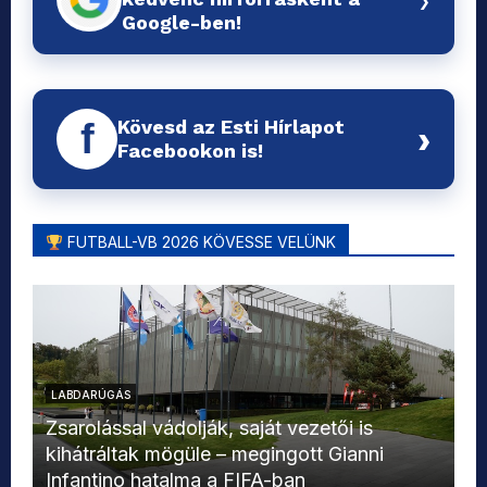
Google-ben!
Kövesd az Esti Hírlapot
f
›
Facebookon is!
FUTBALL-VB 2026 KÖVESSE VELÜNK
LABDARÚGÁS
L
Zsarolással vádolják, saját vezetői is
kihátráltak mögüle – megingott Gianni
Mo
Infantino hatalma a FIFA-ban
el