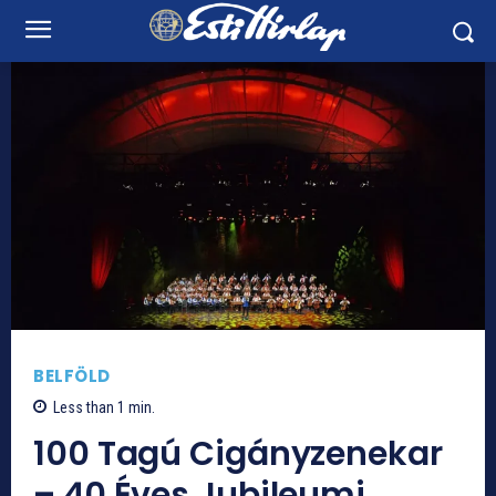
BELFÖLD
Less than 1
min.
100 Tagú Cigányzenekar
– 40 Éves Jubileumi