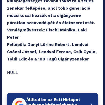
különlegességét tovább fokozza a teljes
zenekar fellépése, ahol több generáció
muzsikusai hozzák el a cigányzene
páratlan szenvedélyét és életszeretetét.
Vendégművészek: Fischl Mónika, Laki
Péter
Fellépők: Danyi Lőrinc Róbert, Lendvai
Csócsi József, Lendvai Ferenc, Csík Gyula,
Toldi Edit és a 100 Tagú Cigányzenekar
NULL
Állítsd be az Esti Hírlapot
›
kedvenc hírforrásként a