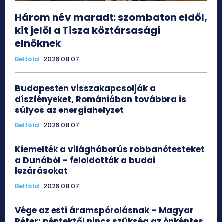
Három név maradt: szombaton eldől,
kit jelöl a Tisza köztársasági
elnöknek
Belföld
2026.08.07.
Budapesten visszakapcsolják a
díszfényeket, Romániában továbbra is
súlyos az energiahelyzet
Belföld
2026.08.07.
Kiemelték a világháborús robbanótesteket
a Dunából – feloldották a budai
lezárásokat
Belföld
2026.08.07.
Vége az esti áramspórolásnak – Magyar
Péter: péntektől nincs szükség az önkéntes