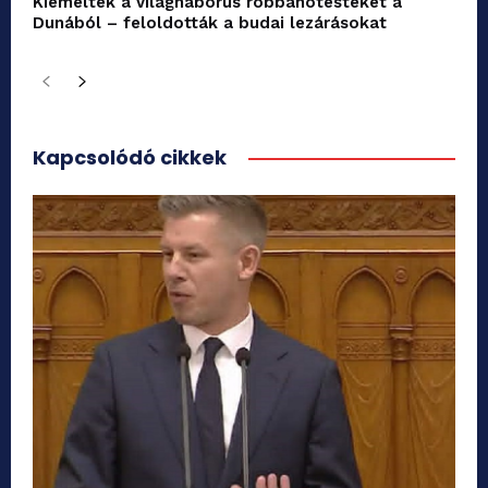
Kiemelték a világháborús robbanótesteket a
Dunából – feloldották a budai lezárásokat
Kapcsolódó cikkek