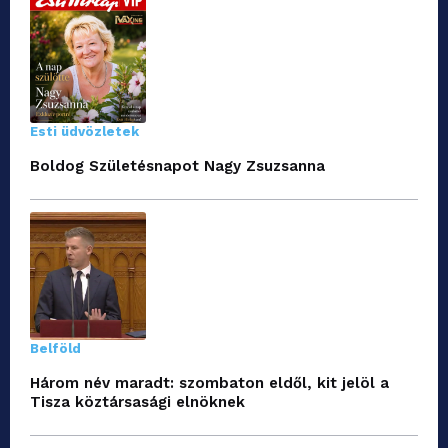
Esti üdvözletek
Boldog Születésnapot Nagy Zsuzsanna
Belföld
Három név maradt: szombaton eldől, kit jelöl a
Tisza köztársasági elnöknek