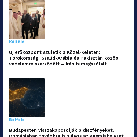
Külföld
Új erőközpont születik a Közel-Keleten:
Törökország, Szaúd-Arábia és Pakisztán közös
védelemre szerződött – Irán is megszólalt
Belföld
Budapesten visszakapcsolják a díszfényeket,
Romániában továbbra is súlyos az energiahelyzet