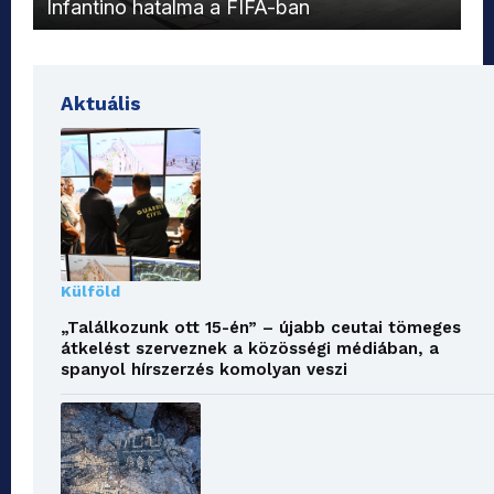
Infantino hatalma a FIFA-ban
el
Aktuális
Külföld
„Találkozunk ott 15-én” – újabb ceutai tömeges
átkelést szerveznek a közösségi médiában, a
spanyol hírszerzés komolyan veszi