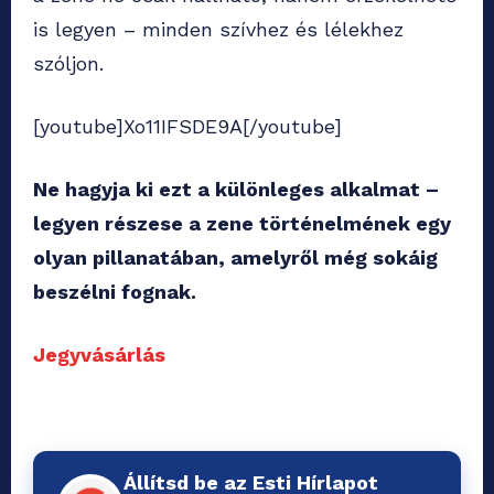
is legyen – minden szívhez és lélekhez
szóljon.
[youtube]Xo11IFSDE9A[/youtube]
Ne hagyja ki ezt a különleges alkalmat –
legyen részese a zene történelmének egy
olyan pillanatában, amelyről még sokáig
beszélni fognak.
Jegyvásárlás
Állítsd be az Esti Hírlapot