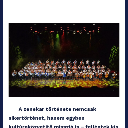
A zenekar története nemcsak
sikertörténet, hanem egyben
kultúraközvetítő misszió is – felléptek kis