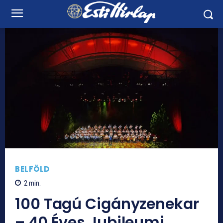
BELFÖLD
2
min.
100 Tagú Cigányzenekar
– 40 Éves Jubileumi