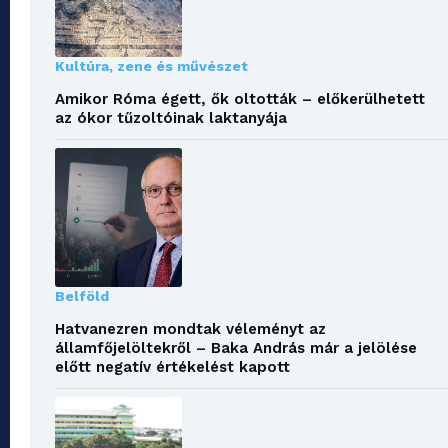
Kultúra, zene és művészet
Amikor Róma égett, ők oltották – előkerülhetett
az ókor tűzoltóinak laktanyája
Belföld
Hatvanezren mondtak véleményt az
államfőjelöltekről – Baka András már a jelölése
előtt negatív értékelést kapott