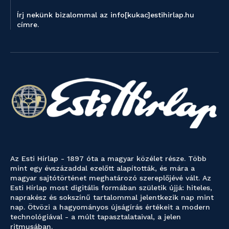
Írj nekünk bizalommal az info[kukac]estihirlap.hu
címre.
Az Esti Hírlap - 1897 óta a magyar közélet része. Több
mint egy évszázaddal ezelőtt alapították, és mára a
magyar sajtótörténet meghatározó szereplőjévé vált. Az
Esti Hírlap most digitális formában születik újjá: hiteles,
naprakész és sokszínű tartalommal jelentkezik nap mint
nap. Ötvözi a hagyományos újságírás értékeit a modern
technológiával - a múlt tapasztalataival, a jelen
ritmusában.