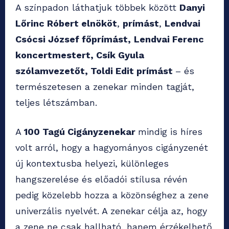
A színpadon láthatjuk többek között
Danyi
Lőrinc Róbert elnököt
,
prímást
,
Lendvai
Csócsi József főprímást,
Lendvai Ferenc
koncertmestert, Csík Gyula
szólamvezetőt, Toldi Edit prímást
– és
természetesen a zenekar minden tagját,
teljes létszámban.
A
100 Tagú Cigányzenekar
mindig is híres
volt arról, hogy a hagyományos cigányzenét
új kontextusba helyezi, különleges
hangszerelése és előadói stílusa révén
pedig közelebb hozza a közönséghez a zene
univerzális nyelvét. A zenekar célja az, hogy
a zene ne csak hallható, hanem érzékelhető