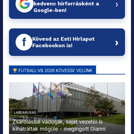
›
kedvenc hírforrásként a
Google-ben!
Kövesd az Esti Hírlapot
f
›
Facebookon is!
FUTBALL-VB 2026 KÖVESSE VELÜNK
LABDARÚGÁS
L
Zsarolással vádolják, saját vezetői is
kihátráltak mögüle – megingott Gianni
Mo