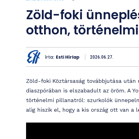
Zöld-foki ünneplés
otthon, történelm
írta:
Esti Hírlap
2026.06.27.
Zöld-foki Köztársaság továbbjutása után
diaszpórában is elszabadult az öröm. A Yo
történelmi pillanatról: szurkolók ünnepel
alig hiszik el, hogy a kis ország ott van a 