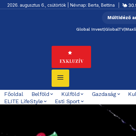
2026. augusztus 6., csütörtök | Névnap: Berta, Bettina
30.
Múltidéző a
Global Invest
|
GlobalTV
|
Maxl
EXKLUZÍV
Főoldal
Belföld
Külföld
Gazdaság
Ku
ELITE LifeStyle
Esti Sport