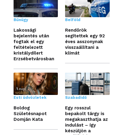
Bűnügy
Belföld
Lakossági
Rendőrök
bejelentés után
segítettek egy 92
fogtak el egy
éves asszonynak
feltételezett
visszaállítani a
kristálydílert
klímát
Erzsébetvárosban
Esti üdvözletek
Szabadidő
Boldog
Egy rosszul
Születésnapot
bepakolt tárgy is
Domján Kata
megakaszthatja az
indulást – így
készüljön a