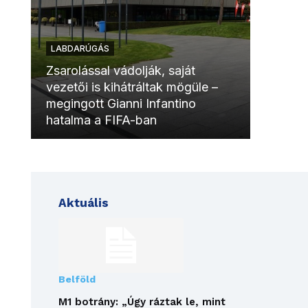
LABDARÚGÁS
LABDAR
Zsarolással vádolják, saját
vezetői is kihátráltak mögüle –
Molinóv
megingott Gianni Infantino
szurkol
hatalma a FIFA-ban
meccsk
Aktuális
Belföld
M1 botrány: „Úgy ráztak le, mint