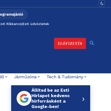
ogramajánló
Esti Rikkancs
|
Esti üdvözletek
ELŐFIZETÉS
dő
Járműzóna
Tech & Tudomány
Állítsd be az Esti
Hírlapot kedvenc
›
hírforrásként a
Google-ben!