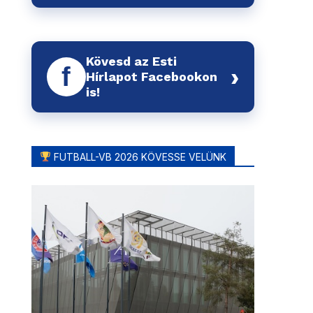
Kövesd az Esti
f
›
Hírlapot Facebookon
is!
FUTBALL-VB 2026 KÖVESSE VELÜNK