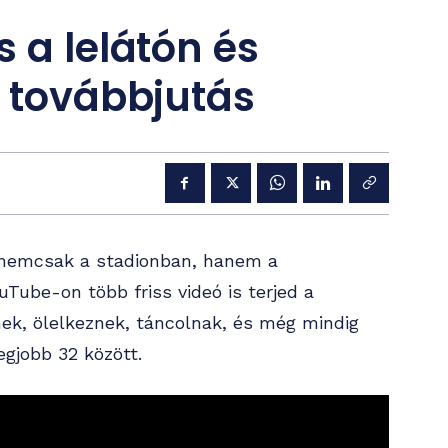
 a lelátón és
i továbbjutás
 nemcsak a stadionban, hanem a
uTube-on több friss videó is terjed a
nek, ölelkeznek, táncolnak, és még mindig
legjobb 32 között.