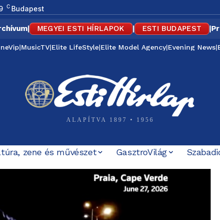
C
9
Budapest
rchívum
|
MEGYEI ESTI HÍRLAPOK
|
ESTI BUDAPEST
|
Pr
ineVip
|
MusicTV
|
Elite LifeStyle
|
Elite Model Agency
|
Evening News
|
ALAPÍTVA 1897 • 1956
ltúra, zene és művészet
GasztroVilág
Szabadi