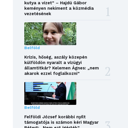
kutya a vizet” – Hajdú Gábor
keményen nekiment a közmédia
vezetésének
Belföld
Krízis, hőség, aszály közepén
külföldön nyaralt a vízügyi
államtitkár? Kelemen Ágnes: „nem
akarok ezzel foglalkozni”
Belföld
Felföldi József korábbi nyílt
támogatója is számon kéri Magyar
Pétert: „Nem ezt ígérték”