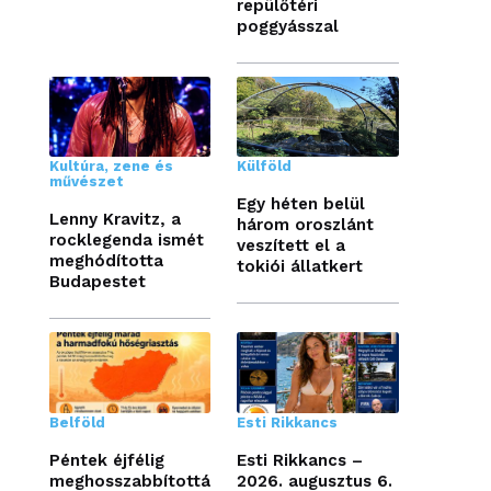
repülőtéri
poggyásszal
Kultúra, zene és
Külföld
művészet
Egy héten belül
Lenny Kravitz, a
három oroszlánt
rocklegenda ismét
veszített el a
meghódította
tokiói állatkert
Budapestet
Belföld
Esti Rikkancs
Péntek éjfélig
Esti Rikkancs –
meghosszabbítottá
2026. augusztus 6.