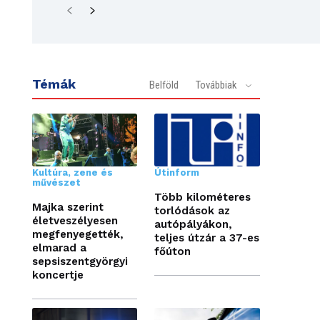
Témák
Belföld
Továbbiak
Kultúra, zene és
Útinform
művészet
Több kilométeres
Majka szerint
torlódások az
életveszélyesen
autópályákon,
megfenyegették,
teljes útzár a 37-es
elmarad a
főúton
sepsiszentgyörgyi
koncertje