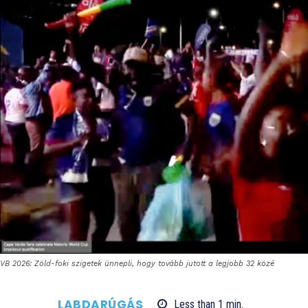
VB 2026: Zöld-foki szigetek ünnepli, hogy tovább jutott a legjobb 32 közé
LABDARÚGÁS
Less than 1
min.