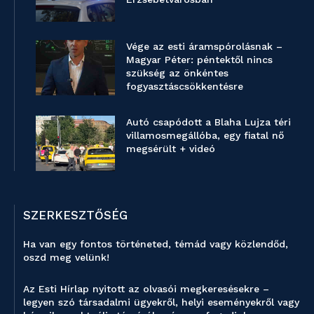
Vége az esti áramspórolásnak –
Magyar Péter: péntektől nincs
szükség az önkéntes
fogyasztáscsökkentésre
Autó csapódott a Blaha Lujza téri
villamosmegállóba, egy fiatal nő
megsérült + videó
SZERKESZTŐSÉG
Ha van egy fontos történeted, témád vagy közlendőd,
oszd meg velünk!
Az Esti Hírlap nyitott az olvasói megkeresésekre –
legyen szó társadalmi ügyekről, helyi eseményekről vagy