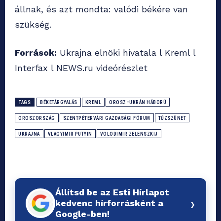
állnak, és azt mondta: valódi békére van
szükség.
Források:
Ukrajna elnöki hivatala l Kreml l
Interfax l NEWS.ru videórészlet
TAGS
BÉKETÁRGYALÁS
KREML
OROSZ–UKRÁN HÁBORÚ
OROSZORSZÁG
SZENTPÉTERVÁRI GAZDASÁGI FÓRUM
TŰZSZÜNET
UKRAJNA
VLAGYIMIR PUTYIN
VOLODIMIR ZELENSZKIJ
Állítsd be az Esti Hírlapot
›
kedvenc hírforrásként a
Google-ben!