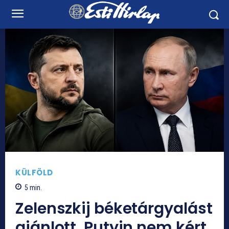
KÜLFÖLD
5
min.
Zelenszkij béketárgyalást
ajánlott, Putyin nem kért