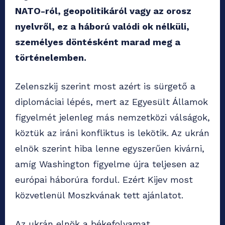
NATO-ról, geopolitikáról vagy az orosz
nyelvről, ez a háború valódi ok nélküli,
személyes döntésként marad meg a
történelemben.
Zelenszkij szerint most azért is sürgető a
diplomáciai lépés, mert az Egyesült Államok
figyelmét jelenleg más nemzetközi válságok,
köztük az iráni konfliktus is lekötik. Az ukrán
elnök szerint hiba lenne egyszerűen kivárni,
amíg Washington figyelme újra teljesen az
európai háborúra fordul. Ezért Kijev most
közvetlenül Moszkvának tett ajánlatot.
Az ukrán elnök a békefolyamat