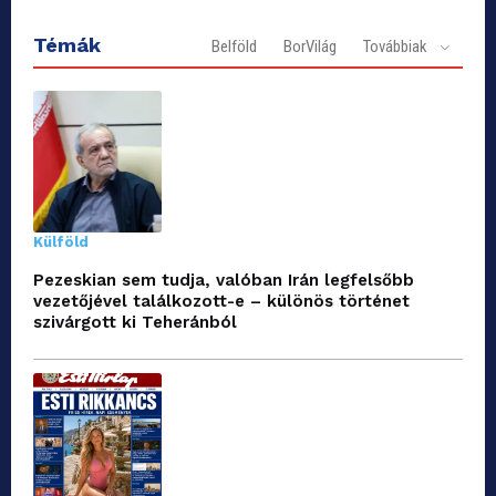
Témák
Belföld
BorVilág
Továbbiak
Külföld
Pezeskian sem tudja, valóban Irán legfelsőbb
vezetőjével találkozott-e – különös történet
szivárgott ki Teheránból