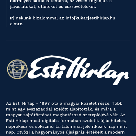
bármilyen aktuális témáról, szívesen fogadjuk a
javaslatokat, ötleteket és észrevételeket.
Írj nekünk bizalommal az info[kukac]estihirlap.hu
címre.
Az Esti Hírlap - 1897 óta a magyar közélet része. Több
mint egy évszázaddal ezelőtt alapították, és mára a
magyar sajtótörténet meghatározó szereplőjévé vált. Az
Esti Hírlap most digitális formában születik újjá: hiteles,
naprakész és sokszínű tartalommal jelentkezik nap mint
nap. Ötvözi a hagyományos újságírás értékeit a modern