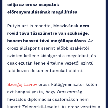
célja az orosz csapatok
előrenyomulásának megállítása.
Putyin azt is mondta, Moszkvának
nem
rövid távú tűzszünetre van szüksége
,
hanem hosszú távú megállapodásra
. Az
orosz álláspont szerint előbb szakértői
szinten kellene kidolgozni a megoldást, és
csak ezután lenne értelme vezetői szintű
találkozón dokumentumokat aláírni.
Szergej Lavrov
orosz külügyminiszter külön
azt hangsúlyozta, hogy Oroszország
hivatalos diplomáciai csatornákon nem
kapott Zelenszkij-levelet. Az orosz vezetés a