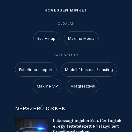
KÖVESSEN MINKET
OLDALAK
Esti Hírlap
Maxline Media
KÖZÖSSÉGEK
Esti Hírlap csoport
Modell / hostess / casting
Maxline VIP
Világfesztivál
NÉPSZERŰ CIKKEK
Lakossági bejelentés után fogtak
el egy feltételezett kristálydílert
Erzsébetvárosban