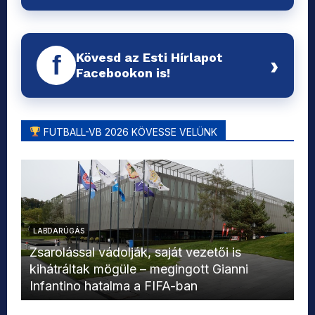
Kövesd az Esti Hírlapot
f
›
Facebookon is!
FUTBALL-VB 2026 KÖVESSE VELÜNK
LABDARÚGÁS
L
Zsarolással vádolják, saját vezetői is
kihátráltak mögüle – megingott Gianni
Mo
Infantino hatalma a FIFA-ban
el