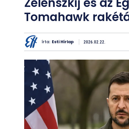
Zelenszkij és az E
Tomahawk rakéták
írta:
Esti Hírlap
2026.02.22.