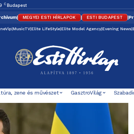
C
9
Budapest
rchívum
|
MEGYEI ESTI HÍRLAPOK
|
ESTI BUDAPEST
|
Pr
ineVip
|
MusicTV
|
Elite LifeStyle
|
Elite Model Agency
|
Evening News
|
ALAPÍTVA 1897 • 1956
ltúra, zene és művészet
GasztroVilág
Szabadi