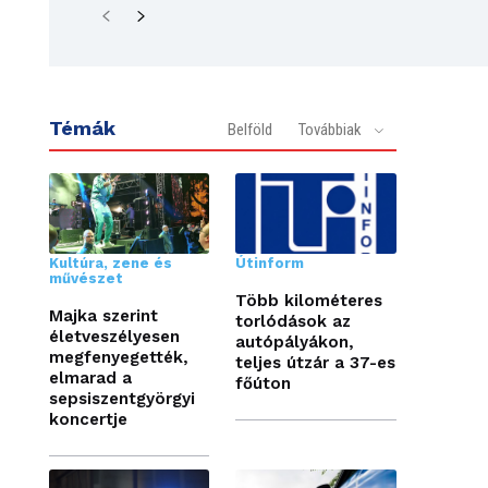
Témák
Belföld
Továbbiak
Kultúra, zene és
Útinform
művészet
Több kilométeres
Majka szerint
torlódások az
életveszélyesen
autópályákon,
megfenyegették,
teljes útzár a 37-es
elmarad a
főúton
sepsiszentgyörgyi
koncertje