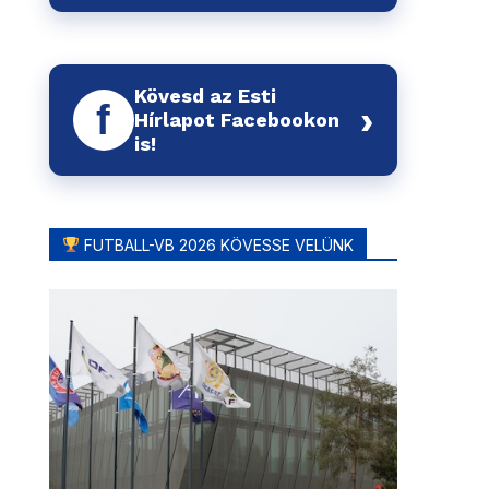
Kövesd az Esti
f
›
Hírlapot Facebookon
is!
FUTBALL-VB 2026 KÖVESSE VELÜNK