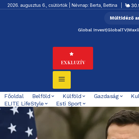
2026. augusztus 6., csütörtök | Névnap: Berta, Bettina
30.
Múltidéző a
Global Invest
|
GlobalTV
|
Maxl
EXKLUZÍV
Főoldal
Belföld
Külföld
Gazdaság
Ku
ELITE LifeStyle
Esti Sport