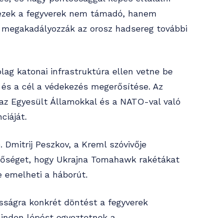
t ezek a fegyverek nem támadó, hanem
y megakadályozzák az orosz hadsereg további
ólag katonai infrastruktúra ellen vetne be
 és a cél a védekezés megerősítése. Az
 az Egyesült Államokkal és a NATO-val való
ciáját.
 Dmitrij Peszkov, a Kreml szóvivője
etőséget, hogy Ukrajna Tomahawk rakétákat
e emelheti a háborút.
sságra konkrét döntést a fegyverek
minden lépést egyeztetnek a