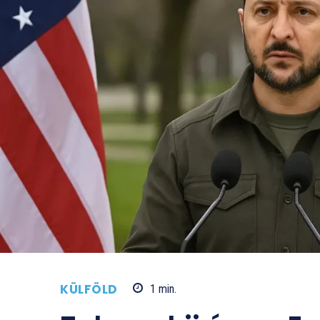
KÜLFÖLD
1
min.