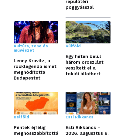
repülőtéri
poggyásszal
Kultúra, zene és
Külföld
művészet
Egy héten belül
Lenny Kravitz, a
három oroszlánt
rocklegenda ismét
veszített el a
meghódította
tokiói állatkert
Budapestet
Belföld
Esti Rikkancs
Péntek éjfélig
Esti Rikkancs –
meghosszabbítottá
2026. augusztus 6.