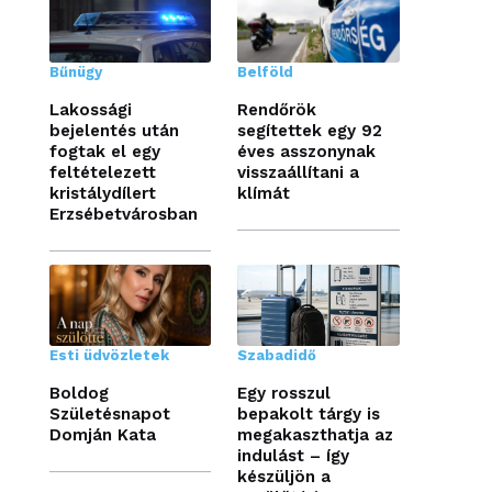
Bűnügy
Belföld
Lakossági
Rendőrök
bejelentés után
segítettek egy 92
fogtak el egy
éves asszonynak
feltételezett
visszaállítani a
kristálydílert
klímát
Erzsébetvárosban
Esti üdvözletek
Szabadidő
Boldog
Egy rosszul
Születésnapot
bepakolt tárgy is
Domján Kata
megakaszthatja az
indulást – így
készüljön a