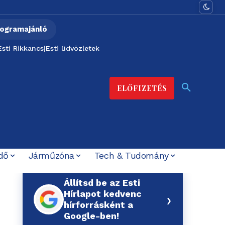
ogramajánló
Esti Rikkancs
|
Esti üdvözletek
ELŐFIZETÉS
dő
Járműzóna
Tech & Tudomány
Állítsd be az Esti
Hírlapot kedvenc
›
hírforrásként a
Google-ben!