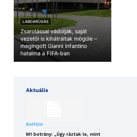
LABDARÚGÁS
LABDAR
Zsarolással vádolják, saját
vezetői is kihátráltak mögüle –
Molinóv
megingott Gianni Infantino
szurkol
hatalma a FIFA-ban
meccsk
Aktuális
Belföld
M1 botrány: „Úgy ráztak le, mint