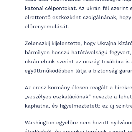
katonai célpontokat. Az ukrán fél szerin
elrettentő eszközként szolgálnának, hog
előrenyomulását.
Zelenszkij kijelentette, hogy Ukrajna kizár
bármilyen hosszú hatótávolságú fegyvert,
ukrán elnök szerint az ország továbbra is
együttműködésben látja a biztonság garan
Az orosz kormány élesen reagált a hírekre.
„veszélyes eszkalációnak” nevezte a leh
kaphatna, és figyelmeztetett: ez új szintr
Washington egyelőre nem hozott nyilváno
átadásáról, és amerikai források szerint 