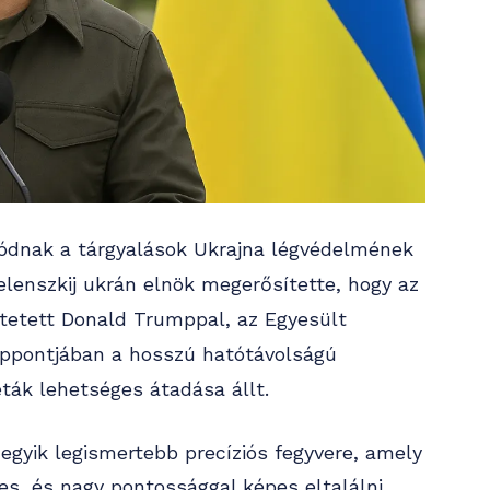
tódnak a tárgyalások Ukrajna légvédelmének
Zelenszkij ukrán elnök megerősítette, hogy az
tetett Donald Trumppal, az Egyesült
ppontjában a hosszú hatótávolságú
ták lehetséges átadása állt.
gyik legismertebb precíziós fegyvere, amely
es, és nagy pontossággal képes eltalálni