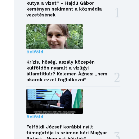
kutya a vizet” – Hajdú Gábor
keményen nekiment a közmédia
vezetésének
Belföld
Krízis, hőség, aszály közepén
külföldön nyaralt a vízügyi
államtitkár? Kelemen Ágnes: „nem
akarok ezzel foglalkozni”
Belföld
Felföldi József korábbi nyílt
támogatója is számon kéri Magyar
Pétert: „Nem ezt ígérték”