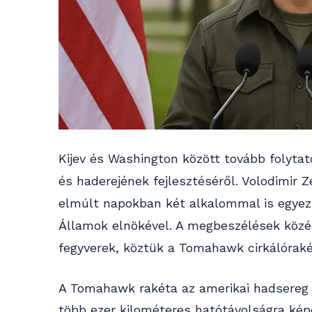
Kijev és Washington között tovább folyta
és haderejének fejlesztéséről. Volodimir 
elmúlt napokban két alkalommal is egyez
Államok elnökével. A megbeszélések közé
fegyverek, köztük a Tomahawk cirkálóraké
A Tomahawk rakéta az amerikai hadsereg e
több ezer kilométeres hatótávolságra kép