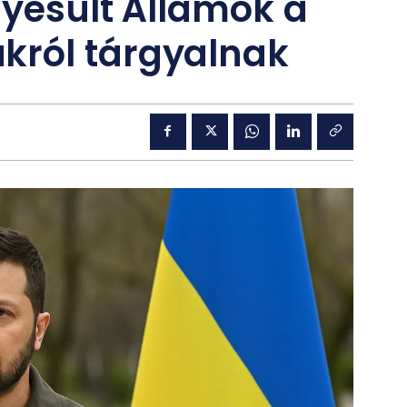
gyesült Államok a
ról tárgyalnak