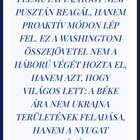
PUSZTÁN REAGÁL, HANEM
PROAKTÍV MÓDON LÉP
FEL. EZ A WASHINGTONI
ÖSSZEJÖVETEL NEM A
HÁBORÚ VÉGÉT HOZTA EL,
HANEM AZT, HOGY
VILÁGOS LETT: A BÉKE
ÁRA NEM UKRAJNA
TERÜLETÉNEK FELADÁSA,
HANEM A NYUGAT