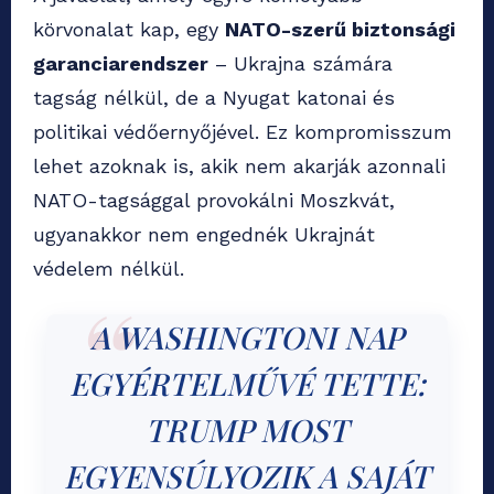
körvonalat kap, egy
NATO-szerű biztonsági
garanciarendszer
– Ukrajna számára
tagság nélkül, de a Nyugat katonai és
politikai védőernyőjével. Ez kompromisszum
lehet azoknak is, akik nem akarják azonnali
NATO-tagsággal provokálni Moszkvát,
ugyanakkor nem engednék Ukrajnát
védelem nélkül.
A WASHINGTONI NAP
EGYÉRTELMŰVÉ TETTE:
TRUMP MOST
EGYENSÚLYOZIK A SAJÁT