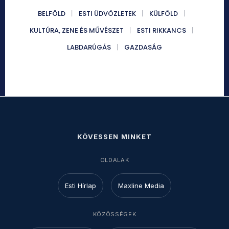
BELFÖLD
ESTI ÜDVÖZLETEK
KÜLFÖLD
KULTÚRA, ZENE ÉS MŰVÉSZET
ESTI RIKKANCS
LABDARÚGÁS
GAZDASÁG
KÖVESSEN MINKET
OLDALAK
Esti Hírlap
Maxline Media
KÖZÖSSÉGEK