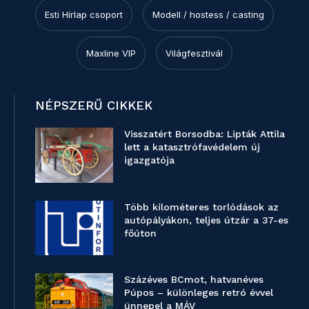
Esti Hírlap csoport
Modell / hostess / casting
Maxline VIP
Világfesztivál
NÉPSZERŰ CIKKEK
Visszatért Borsodba: Lipták Attila
lett a katasztrófavédelem új
igazgatója
Több kilométeres torlódások az
autópályákon, teljes útzár a 37-es
főúton
Százéves BCmot, hatvanéves
Púpos – különleges retró évvel
ünnepel a MÁV