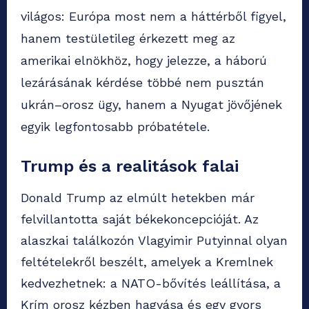
világos: Európa most nem a háttérből figyel,
hanem testületileg érkezett meg az
amerikai elnökhöz, hogy jelezze, a háború
lezárásának kérdése többé nem pusztán
ukrán–orosz ügy, hanem a Nyugat jövőjének
egyik legfontosabb próbatétele.
Trump és a realitások falai
Donald Trump az elmúlt hetekben már
felvillantotta saját békekoncepcióját. Az
alaszkai találkozón Vlagyimir Putyinnal olyan
feltételekről beszélt, amelyek a Kremlnek
kedvezhetnek: a NATO-bővítés leállítása, a
Krím orosz kézben hagyása és egy gyors