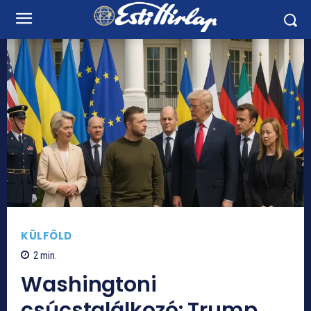
KÜLFÖLD
2
min.
Washingtoni
csúcstalálkozó: Trump,