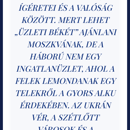
ÍGÉRETEI ÉS A VALÓSÁG
KÖZÖTT. MERT LEHET
„ÜZLETI BÉKÉT” AJÁNLANI
MOSZKVÁNAK, DE A
HÁBORÚ NEM EGY
INGATLANÜZLET, AHOL A
FELEK LEMONDANAK EGY
TELEKRŐL A GYORS ALKU
ÉRDEKÉBEN. AZ UKRÁN
VÉR, A SZÉTLŐTT
VÁROSOK ÉS A