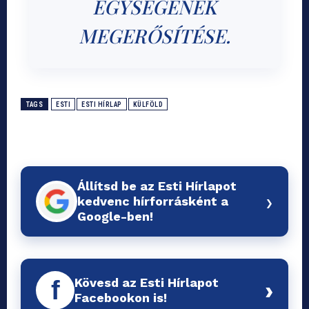
EGYSÉGÉNEK
MEGERŐSÍTÉSE.
TAGS
ESTI
ESTI HÍRLAP
KÜLFÖLD
Állítsd be az Esti Hírlapot
›
kedvenc hírforrásként a
Google-ben!
Kövesd az Esti Hírlapot
f
›
Facebookon is!