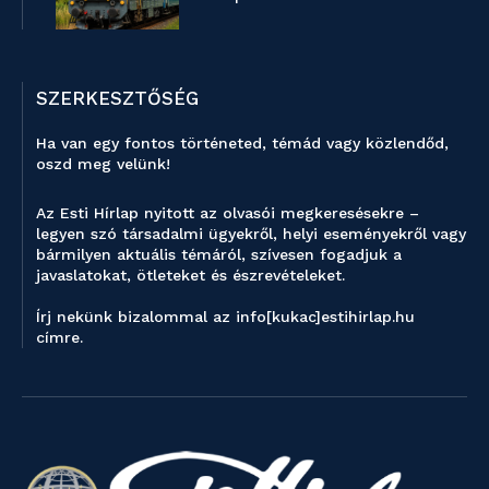
SZERKESZTŐSÉG
Ha van egy fontos történeted, témád vagy közlendőd,
oszd meg velünk!
Az Esti Hírlap nyitott az olvasói megkeresésekre –
legyen szó társadalmi ügyekről, helyi eseményekről vagy
bármilyen aktuális témáról, szívesen fogadjuk a
javaslatokat, ötleteket és észrevételeket.
Írj nekünk bizalommal az info[kukac]estihirlap.hu
címre.