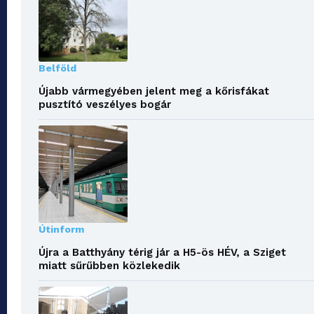
Belföld
Újabb vármegyében jelent meg a kőrisfákat
pusztító veszélyes bogár
Útinform
Újra a Batthyány térig jár a H5-ös HÉV, a Sziget
miatt sűrűbben közlekedik