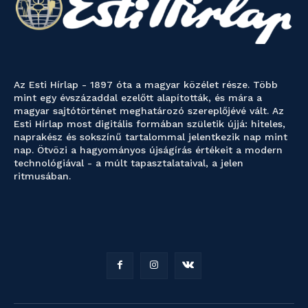
Az Esti Hírlap - 1897 óta a magyar közélet része. Több
mint egy évszázaddal ezelőtt alapították, és mára a
magyar sajtótörténet meghatározó szereplőjévé vált. Az
Esti Hírlap most digitális formában születik újjá: hiteles,
naprakész és sokszínű tartalommal jelentkezik nap mint
nap. Ötvözi a hagyományos újságírás értékeit a modern
technológiával - a múlt tapasztalataival, a jelen
ritmusában.