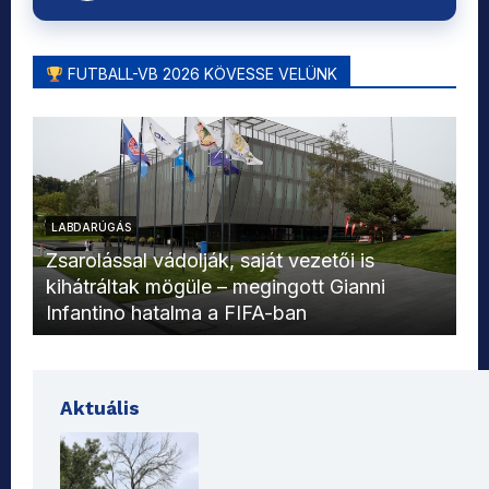
FUTBALL-VB 2026 KÖVESSE VELÜNK
LABDARÚGÁS
L
Zsarolással vádolják, saját vezetői is
kihátráltak mögüle – megingott Gianni
Mo
Infantino hatalma a FIFA-ban
el
Aktuális