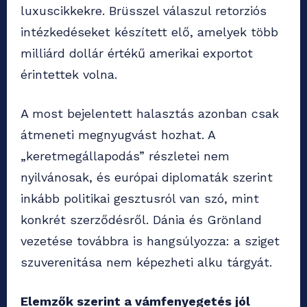
luxuscikkekre. Brüsszel válaszul retorziós
intézkedéseket készített elő, amelyek több
milliárd dollár értékű amerikai exportot
érintettek volna.
A most bejelentett halasztás azonban csak
átmeneti megnyugvást hozhat. A
„keretmegállapodás” részletei nem
nyilvánosak, és európai diplomaták szerint
inkább politikai gesztusról van szó, mint
konkrét szerződésről. Dánia és Grönland
vezetése továbbra is hangsúlyozza: a sziget
szuverenitása nem képezheti alku tárgyát.
Elemzők szerint a vámfenyegetés jól