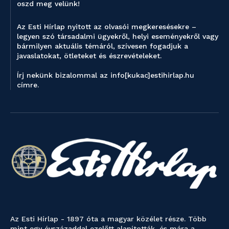
oszd meg velünk!
Az Esti Hírlap nyitott az olvasói megkeresésekre –
legyen szó társadalmi ügyekről, helyi eseményekről vagy
bármilyen aktuális témáról, szívesen fogadjuk a
javaslatokat, ötleteket és észrevételeket.
Írj nekünk bizalommal az info[kukac]estihirlap.hu
címre.
Az Esti Hírlap - 1897 óta a magyar közélet része. Több
mint egy évszázaddal ezelőtt alapították, és mára a