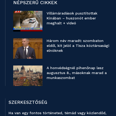
NÉPSZERŰ CIKKEK
Villámáradások pusztítottak
Kínában – huszonöt ember
meghalt + videó
Három név maradt: szombaton
eldől, kit jelöl a Tisza köztársasági
elnöknek
A honvédségnél pihenőnap lesz
augusztus 8., másoknak marad a
munkaszombat
SZERKESZTŐSÉG
Ha van egy fontos történeted, témád vagy közlendőd,