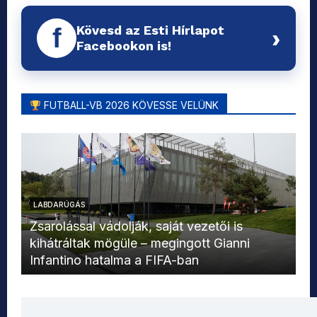
Kövesd az Esti Hírlapot
f
›
Facebookon is!
FUTBALL-VB 2026 KÖVESSE VELÜNK
LABDARÚGÁS
L
Zsarolással vádolják, saját vezetői is
kihátráltak mögüle – megingott Gianni
Mo
Infantino hatalma a FIFA-ban
el