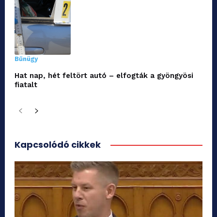
Bűnügy
Hat nap, hét feltört autó – elfogták a gyöngyösi
fiatalt
Kapcsolódó cikkek