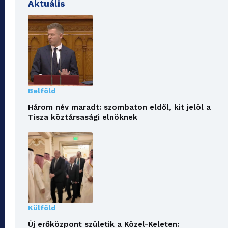
Aktuális
Belföld
Három név maradt: szombaton eldől, kit jelöl a
Tisza köztársasági elnöknek
Külföld
Új erőközpont születik a Közel-Keleten: