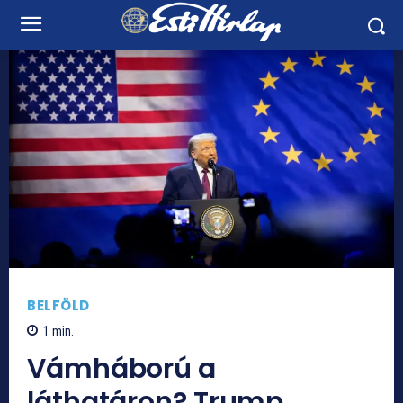
BELFÖLD
1
min.
Vámháború a
láthatáron? Trump