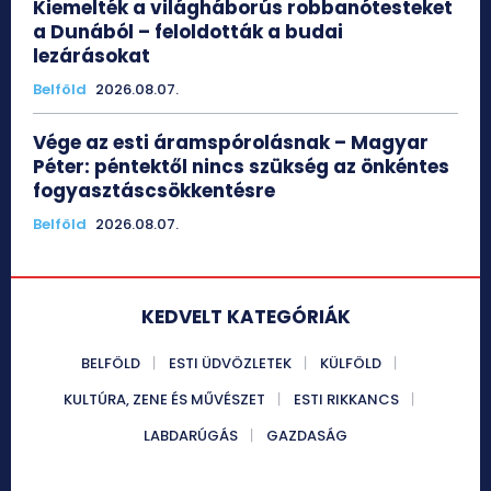
Kiemelték a világháborús robbanótesteket
a Dunából – feloldották a budai
lezárásokat
Belföld
2026.08.07.
Vége az esti áramspórolásnak – Magyar
Péter: péntektől nincs szükség az önkéntes
fogyasztáscsökkentésre
Belföld
2026.08.07.
KEDVELT KATEGÓRIÁK
BELFÖLD
ESTI ÜDVÖZLETEK
KÜLFÖLD
KULTÚRA, ZENE ÉS MŰVÉSZET
ESTI RIKKANCS
LABDARÚGÁS
GAZDASÁG