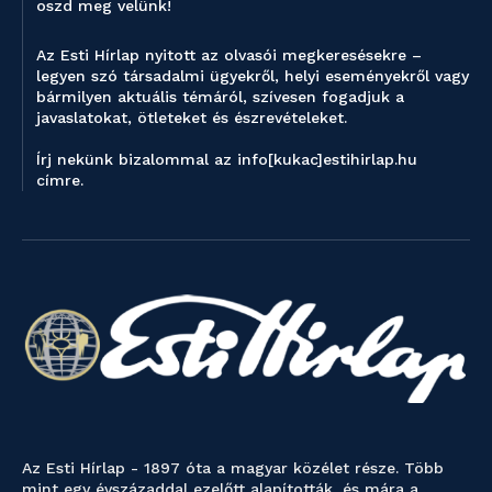
oszd meg velünk!
Az Esti Hírlap nyitott az olvasói megkeresésekre –
legyen szó társadalmi ügyekről, helyi eseményekről vagy
bármilyen aktuális témáról, szívesen fogadjuk a
javaslatokat, ötleteket és észrevételeket.
Írj nekünk bizalommal az info[kukac]estihirlap.hu
címre.
Az Esti Hírlap - 1897 óta a magyar közélet része. Több
mint egy évszázaddal ezelőtt alapították, és mára a