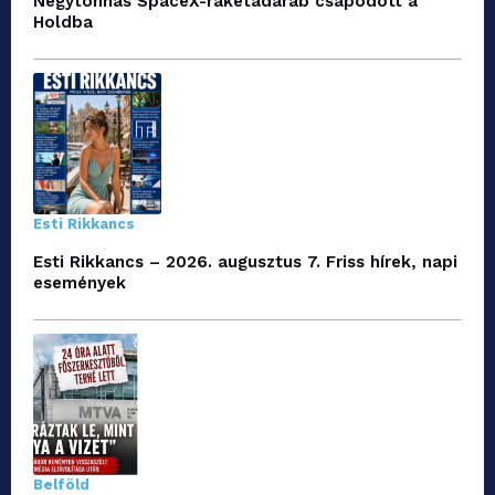
Négytonnás SpaceX-rakétadarab csapódott a
Holdba
Esti Rikkancs
Esti Rikkancs – 2026. augusztus 7. Friss hírek, napi
események
Belföld