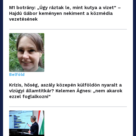
M1 botrány: „Úgy ráztak le, mint kutya a vizet” –
Hajdú Gábor keményen nekiment a közmédia
vezetésének
Belföld
Krízis, hőség, aszály közepén külföldön nyaralt a
vízügyi államtitkár? Kelemen Ágnes: „nem akarok
ezzel foglalkozni”