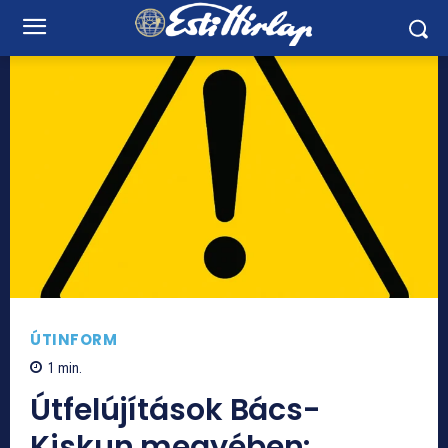
ÚTINFORM
1
min.
Útfelújítások Bács-
Kiskun megyében: