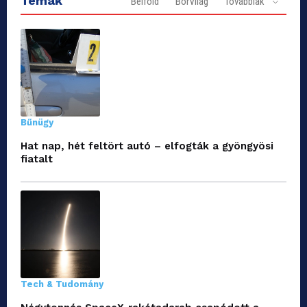
Témák
Belföld
BorVilág
Továbbiak
Bűnügy
Hat nap, hét feltört autó – elfogták a gyöngyösi
fiatalt
Tech & Tudomány