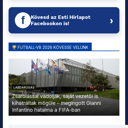
Kövesd az Esti Hírlapot
f
›
Facebookon is!
FUTBALL-VB 2026 KÖVESSE VELÜNK
LABDARÚGÁS
L
Zsarolással vádolják, saját vezetői is
kihátráltak mögüle – megingott Gianni
Mo
Infantino hatalma a FIFA-ban
el