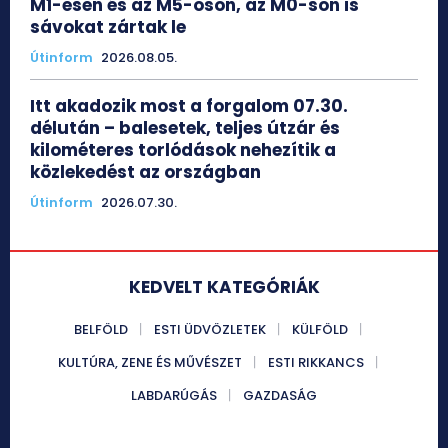
M1-esen és az M5-ösön, az M0-son is
sávokat zártak le
Útinform
2026.08.05.
Itt akadozik most a forgalom 07.30.
délután – balesetek, teljes útzár és
kilométeres torlódások nehezítik a
közlekedést az országban
Útinform
2026.07.30.
KEDVELT KATEGÓRIÁK
BELFÖLD
ESTI ÜDVÖZLETEK
KÜLFÖLD
KULTÚRA, ZENE ÉS MŰVÉSZET
ESTI RIKKANCS
LABDARÚGÁS
GAZDASÁG