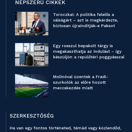
NÉPSZERŰ CIKKEK
Toroczkai: A politika felelős a
válságért – azt is megkérdezte,
biztosan újraindítják-e Paksot
Egy rosszul bepakolt tárgy is
megakaszthatja az indulást – így
készüljön a repülőtéri poggyásszal
Molinóval üzentek a Fradi-
szurkolók az előre hozott
meccskezdés miatt
SZERKESZTŐSÉG
Ha van egy fontos történeted, témád vagy közlendőd,