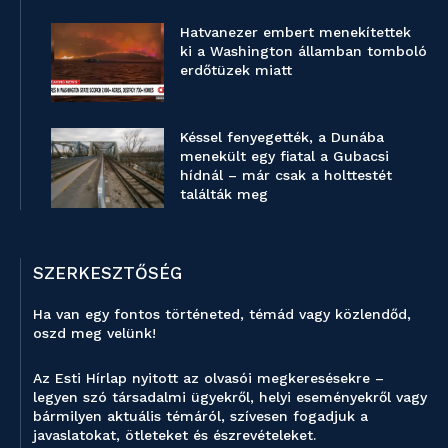
Hatvanezer embert menekítettek
ki a Washington államban tomboló
erdőtüzek miatt
Késsel fenyegették, a Dunába
menekült egy fiatal a Gubacsi
hídnál – már csak a holttestét
találták meg
SZERKESZTŐSÉG
Ha van egy fontos történeted, témád vagy közlendőd,
oszd meg velünk!
Az Esti Hírlap nyitott az olvasói megkeresésekre –
legyen szó társadalmi ügyekről, helyi eseményekről vagy
bármilyen aktuális témáról, szívesen fogadjuk a
javaslatokat, ötleteket és észrevételeket.