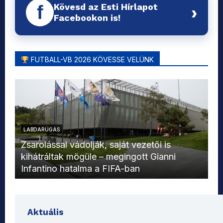
Kövesd az Esti Hírlapot
f
›
Facebookon is!
FUTBALL-VB 2026 KÖVESSE VELÜNK
LABDARÚGÁS
L
Zsarolással vádolják, saját vezetői is
kihátráltak mögüle – megingott Gianni
Mo
Infantino hatalma a FIFA-ban
el
Aktuális