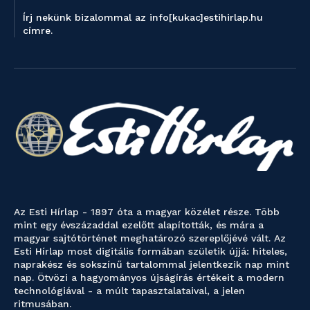
Írj nekünk bizalommal az info[kukac]estihirlap.hu
címre.
Az Esti Hírlap - 1897 óta a magyar közélet része. Több
mint egy évszázaddal ezelőtt alapították, és mára a
magyar sajtótörténet meghatározó szereplőjévé vált. Az
Esti Hírlap most digitális formában születik újjá: hiteles,
naprakész és sokszínű tartalommal jelentkezik nap mint
nap. Ötvözi a hagyományos újságírás értékeit a modern
technológiával - a múlt tapasztalataival, a jelen
ritmusában.