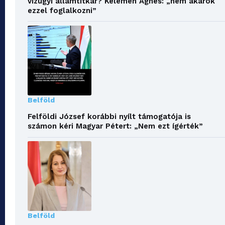
vízügyi államtitkár? Kelemen Ágnes: „nem akarok
ezzel foglalkozni”
Belföld
Felföldi József korábbi nyílt támogatója is
számon kéri Magyar Pétert: „Nem ezt ígérték”
Belföld