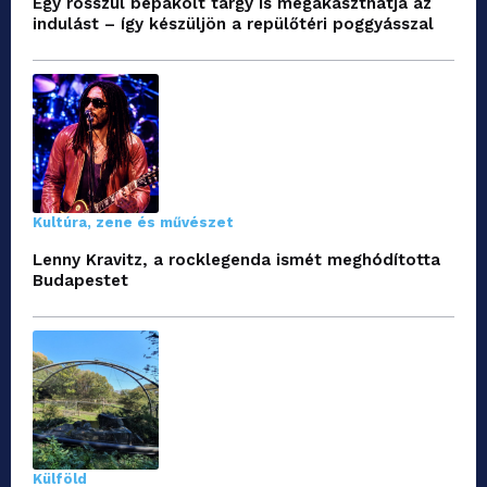
Egy rosszul bepakolt tárgy is megakaszthatja az
indulást – így készüljön a repülőtéri poggyásszal
Kultúra, zene és művészet
Lenny Kravitz, a rocklegenda ismét meghódította
Budapestet
Külföld