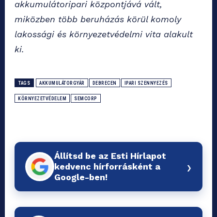
akkumulátoripari központjává vált,
miközben több beruházás körül komoly
lakossági és környezetvédelmi vita alakult
ki.
TAGS
AKKUMULÁTORGYÁR
DEBRECEN
IPARI SZENNYEZÉS
KÖRNYEZETVÉDELEM
SEMCORP
Állítsd be az Esti Hírlapot
›
kedvenc hírforrásként a
Google-ben!