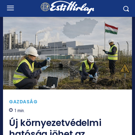
GAZDASÁG
1
min.
Új környezetvédelmi
hatóság jöhet az