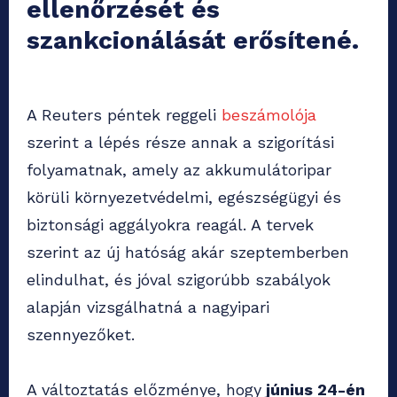
ellenőrzését és
szankcionálását erősítené.
A Reuters péntek reggeli
beszámolója
szerint a lépés része annak a szigorítási
folyamatnak, amely az akkumulátoripar
körüli környezetvédelmi, egészségügyi és
biztonsági aggályokra reagál. A tervek
szerint az új hatóság akár szeptemberben
elindulhat, és jóval szigorúbb szabályok
alapján vizsgálhatná a nagyipari
szennyezőket.
A változtatás előzménye, hogy
június 24-én