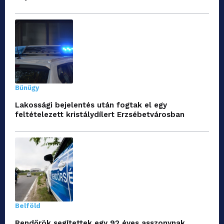
Bűnügy
Lakossági bejelentés után fogtak el egy
feltételezett kristálydílert Erzsébetvárosban
Belföld
Rendőrök segítettek egy 92 éves asszonynak