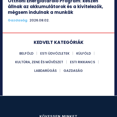
Otthoni Energiatároló Program: készen
állnak az akkumulátorok és a kivitelezők,
mégsem indulnak a munkák
Gazdaság
2026.08.02.
KEDVELT KATEGÓRIÁK
BELFÖLD
ESTI ÜDVÖZLETEK
KÜLFÖLD
KULTÚRA, ZENE ÉS MŰVÉSZET
ESTI RIKKANCS
LABDARÚGÁS
GAZDASÁG
KÖVESSEN MINKET