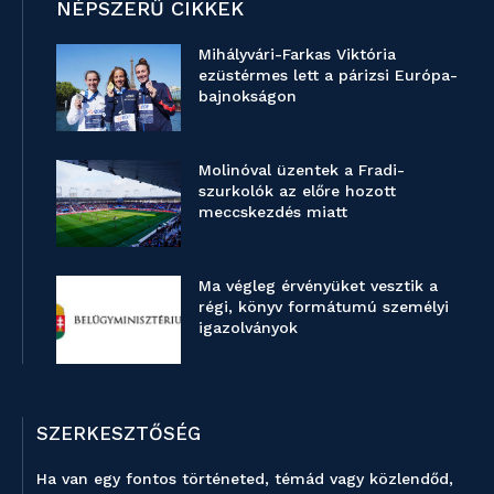
NÉPSZERŰ CIKKEK
Mihályvári-Farkas Viktória
ezüstérmes lett a párizsi Európa-
bajnokságon
Molinóval üzentek a Fradi-
szurkolók az előre hozott
meccskezdés miatt
Ma végleg érvényüket vesztik a
régi, könyv formátumú személyi
igazolványok
SZERKESZTŐSÉG
Ha van egy fontos történeted, témád vagy közlendőd,