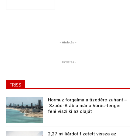
- Hirdetés -
- Hirdetés -
FRISS
Hormuz forgalma a tizedére zuhant –
Szaúd-Arábia már a Vörös-tenger
felé viszi ki az olaját
2,27 milliárdot fizetett vissza az