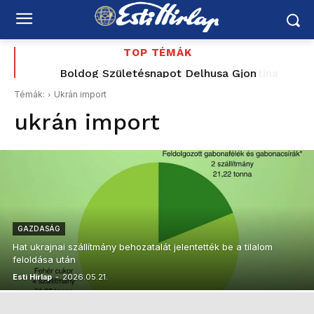
TOP TÉMÁK
Boldog Születésnapot Delhusa Gjon
Boldog Születésnapot Frenyó Krisztina
Témák:
Ukrán import
ukrán import
GAZDASÁG
Hat ukrajnai szállítmány behozatalát jelentették be a tilalom
feloldása után
Esti Hírlap
-
2026.05.21.