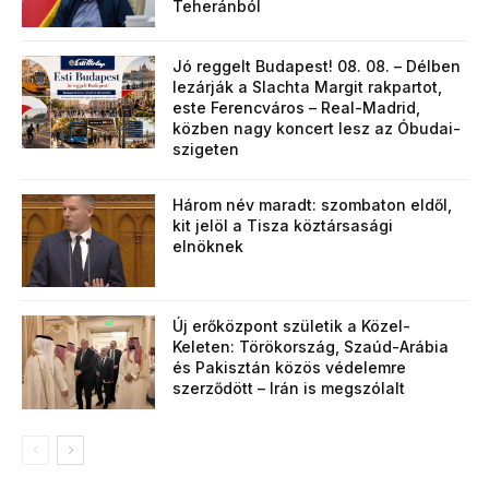
Teheránból
Jó reggelt Budapest! 08. 08. – Délben
lezárják a Slachta Margit rakpartot,
este Ferencváros – Real-Madrid,
közben nagy koncert lesz az Óbudai-
szigeten
Három név maradt: szombaton eldől,
kit jelöl a Tisza köztársasági
elnöknek
Új erőközpont születik a Közel-
Keleten: Törökország, Szaúd-Arábia
és Pakisztán közös védelemre
szerződött – Irán is megszólalt