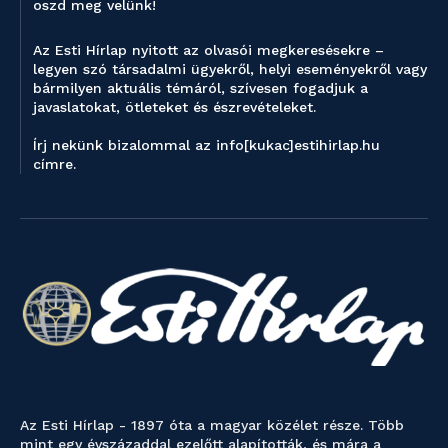
oszd meg velünk!
Az Esti Hírlap nyitott az olvasói megkeresésekre –
legyen szó társadalmi ügyekről, helyi eseményekről vagy
bármilyen aktuális témáról, szívesen fogadjuk a
javaslatokat, ötleteket és észrevételeket.
Írj nekünk bizalommal az info[kukac]estihirlap.hu
címre.
Az Esti Hírlap - 1897 óta a magyar közélet része. Több
mint egy évszázaddal ezelőtt alapították, és mára a