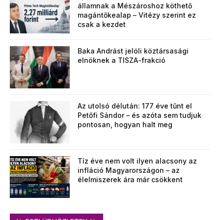
államnak a Mészároshoz köthető
magántőkealap – Vitézy szerint ez
csak a kezdet
Baka Andrást jelöli köztársasági
elnöknek a TISZA-frakció
Az utolsó délután: 177 éve tűnt el
Petőfi Sándor – és azóta sem tudjuk
pontosan, hogyan halt meg
Tíz éve nem volt ilyen alacsony az
infláció Magyarországon – az
élelmiszerek ára már csökkent