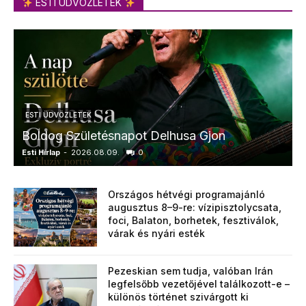
ESTI ÜDVÖZLETEK
ESTI ÜDVÖZLETEK
Boldog Születésnapot Delhusa Gjon
Esti Hírlap
-
2026.08.09.
0
E
Országos hétvégi programajánló
augusztus 8–9-re: vízipisztolycsata,
foci, Balaton, borhetek, fesztiválok,
várak és nyári esték
Pezeskian sem tudja, valóban Irán
legfelsőbb vezetőjével találkozott-e –
különös történet szivárgott ki